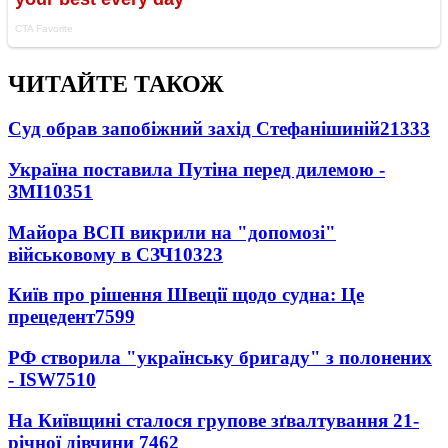
ЧИТАЙТЕ ТАКОЖ
Суд обрав запобіжний захід Стефанішиній
21333
Україна поставила Путіна перед дилемою -
ЗМІ
10351
Майора ВСП викрили на "допомозі"
військовому в СЗЧ
10323
Київ про рішення Швеції щодо судна: Це
прецедент
7599
РФ створила "українську бригаду" з полонених
- ISW
7510
На Київщині сталося групове зґвалтування 21-
річної дівчини
7462