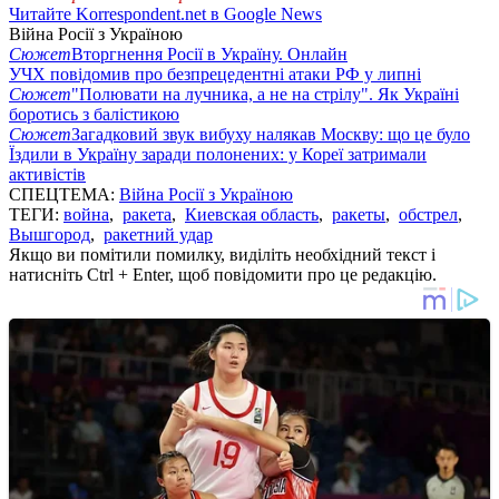
Читайте Korrespondent.net в Google News
Війна Росії з Україною
Сюжет
Вторгнення Росії в Україну. Онлайн
УЧХ повідомив про безпрецедентні атаки РФ у липні
Сюжет
"Полювати на лучника, а не на стрілу". Як Україні
боротись з балістикою
Сюжет
Загадковий звук вибуху налякав Москву: що це було
Їздили в Україну заради полонених: у Кореї затримали
активістів
СПЕЦТЕМА:
Війна Росії з Україною
ТЕГИ:
война
,
ракета
,
Киевская область
,
ракеты
,
обстрел
,
Вышгород
,
ракетний удар
Якщо ви помітили помилку, виділіть необхідний текст і
натисніть Ctrl + Enter, щоб повідомити про це редакцію.