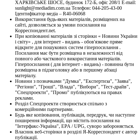
ХАРКІВСЬКЕ ШОСЕ, будинок 172-Б, офіс 208/1 E-mail:
sunlight@mediadim.com.ua
Телефон: 044-205-43-00
Ідентифікатор медіа – R40-06068
Використання будь-яких матеріалів, розміщених на
сайті, дозволяється за умови посилання на
Корреспондент.net.
При копіюванні матеріалів зі сторінки « Новини України
і світу» , для інтернет - видань - обов'язкове пряме
відкрите для пошукових систем гіперпосилання .
Посилання має бути розміщена в незалежності від
повного або часткового використання матеріалів.
Гіперпосилання ( для інтернет - видань) - повинна бути
розміщена в підзаголовку або в першому абзаці
матеріалу.
Новини з позначками "Думка", "Експертиза", "Заява",
"Регіони", "Гроші", "Влада", "Вибори", "Тест-драйв",
"Спецпроекти", "Промо" публікуються на правах
реклами.
Розділ Спецпроекти створюється спільно з
комерційними партнерами.
Будь яке копіювання, публікація, передрук, чи наступне
поширення інформації, що містить посилання на
"Інтерфакс-Україна", EPA / UPG, суворо забороняється.
Власник веб-сторінки в розділі Я-Корреспондент є автор
публікації.