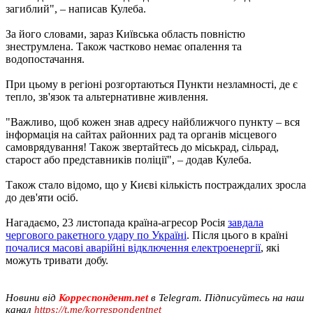
загиблий", – написав Кулеба.
За його словами, зараз Київська область повністю
знеструмлена. Також частково немає опалення та
водопостачання.
При цьому в регіоні розгортаються Пункти незламності, де є
тепло, зв'язок та альтернативне живлення.
"Важливо, щоб кожен знав адресу найближчого пункту – вся
інформація на сайтах районних рад та органів місцевого
самоврядування! Також звертайтесь до міськрад, сільрад,
старост або представників поліції", – додав Кулеба.
Також стало відомо, що у Києві кількість постраждалих зросла
до дев'яти осіб.
Нагадаємо, 23 листопада країна-агресор Росія
завдала
чергового ракетного удару по Україні
. Після цього в країні
почалися масові аварійні відключення електроенергії
, які
можуть тривати добу.
Новини від
Корреспондент.net
в Telegram. Підписуйтесь на наш
канал
https://t.me/korrespondentnet