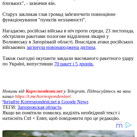
близьких", - зазначив він.
Старух закликав глав громад забезпечити повноцінне
функціонування "пунктів незламності".
Нагадаємо, російські війська в ніч проти середи, 23 листопада,
обстріляли ракетами пологове відділення лікарні у
Волнянську в Запорізькій області. Внаслідок атаки російських
військових
загинула новонароджена дитина
.
Також сьогодні окупанти завдали масованого ракетного удару
по Україні, випустивши
70 ракет і 5 дронів.
Новини від
Кореспондент.net
у Telegram. Підписуйтесь на наш
канал
https://t.me/korrespondentnet
Читайте Korrespondent.net в Google News
ТЕГИ:
Запорожская область
Якщо ви помітили помилку, виділіть необхідний текст і
натисніть Ctrl + Enter, щоб повідомити про це редакцію.