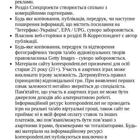
реклами.
Розділ Спецпроекти створюється спільно з
комерційними партнерами.
Будь яке копіювання, публікація, передрук, чи наступне
поширення інформації, що містить посилання на
"Інтерфакс-Україна", EPA / UPG, суворо забороняється.
Власник веб-сторінки в розділі Я-Корреспондент є автор
публікації.
Будь-яке копіювання, передрук та відтворення
фотографічних творів та/або аудіовізуальних творів
правовласника Getty Images - суворо забороняється.
Матеріали сайту korrespondent.net призначені для осіб
старше 21 року (21+). Участь в азартних іграх може
викликати ігрову залежність. Дотримуйтесь правил
(принципів) відповідальної гри. При виявленні перших
ознак залежності негайно зверніться до спеціаліста.
Пам'ятайте, що участь в азартних іграх не може бути
джерелом доходів або альтернативою роботі.
Інформаційний ресурс korrespondent.net не проводить
ігри на реальні та/або віртуальні гроші, також сайт не
приймає ні в якій формі оплату ставок та інших
платежів, які пов’язані/можуть бути пов’язані з
азартними іграми, букмекерами чи тоталізаторами. Будь-
які матеріали на інформаційному ресурсі
korrespondent.net публікуються виключно в