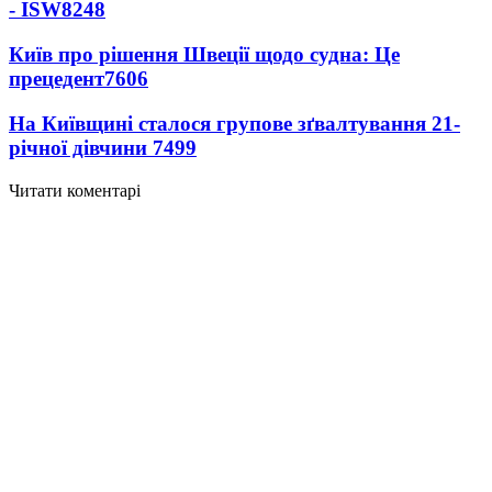
- ISW
8248
Київ про рішення Швеції щодо судна: Це
прецедент
7606
На Київщині сталося групове зґвалтування 21-
річної дівчини
7499
Читати коментарі