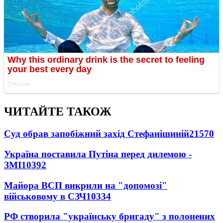
ЧИТАЙТЕ ТАКОЖ
Суд обрав запобіжний захід Стефанішиній
21570
Україна поставила Путіна перед дилемою -
ЗМІ
10392
Майора ВСП викрили на "допомозі"
військовому в СЗЧ
10334
РФ створила "українську бригаду" з полонених