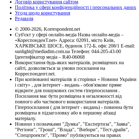
Договір користування сайтом
Політика у сфері конфіденційності і персональних даних
Угода щодо користування
Редакція
© 2000-2026, Korrespondent.net
Суб'єкт у сфері онлайн-медіа Назва онлайн-медіа –
«КореспонденТ.net» Адреса: 02091, місто Київ,
ХАРКІВСЬКЕ ШОСЕ, будинок 172-Б, офіс 208/1 E-mail:
sunlight@mediadim.com.ua
Телефон: 044-205-43-00
Ідентифікатор медіа – R40-06068
Використання будь-яких матеріалів, розміщених на
сайті, дозволяється за умови посилання на
Корреспондент.net.
При копіюванні матеріалів зі сторінки « Новини України
і світу» , для інтернет - видань - обов'язкове пряме
відкрите для пошукових систем гіперпосилання .
Посилання має бути розміщена в незалежності від
повного або часткового використання матеріалів.
Гіперпосилання ( для інтернет - видань) - повинна бути
розміщена в підзаголовку або в першому абзаці
матеріалу.
Новини з позначками "Думка", "Експертиза", "Заява",
"Регіони", "Гроші", "Влада", "Вибори", "Тест-драйв",
"Спецпроекти", "Промо" публікуються на правах