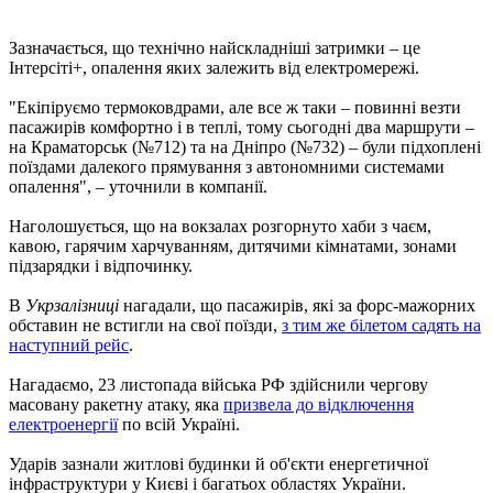
Зазначається, що технічно найскладніші затримки – це
Інтерсіті+, опалення яких залежить від електромережі.
"Екіпіруємо термоковдрами, але все ж таки – повинні везти
пасажирів комфортно і в теплі, тому сьогодні два маршрути –
на Краматорськ (№712) та на Дніпро (№732) – були підхоплені
поїздами далекого прямування з автономними системами
опалення", – уточнили в компанії.
Наголошується, що на вокзалах розгорнуто хаби з чаєм,
кавою, гарячим харчуванням, дитячими кімнатами, зонами
підзарядки і відпочинку.
В
Укрзалізниці
нагадали, що пасажирів, які за форс-мажорних
обставин не встигли на свої поїзди,
з тим же білетом садять на
наступний рейс
.
Нагадаємо, 23 листопада війська РФ здійснили чергову
масовану ракетну атаку, яка
призвела до відключення
електроенергії
по всій Україні.
Ударів зазнали житлові будинки й об'єкти енергетичної
інфраструктури у Києві і багатьох областях України.