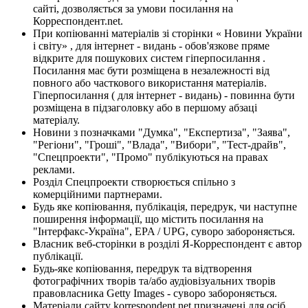
сайті, дозволяється за умови посилання на
Корреспондент.net.
При копіюванні матеріалів зі сторінки « Новини України
і світу» , для інтернет - видань - обов'язкове пряме
відкрите для пошукових систем гіперпосилання .
Посилання має бути розміщена в незалежності від
повного або часткового використання матеріалів.
Гіперпосилання ( для інтернет - видань) - повинна бути
розміщена в підзаголовку або в першому абзаці
матеріалу.
Новини з позначками "Думка", "Експертиза", "Заява",
"Регіони", "Гроші", "Влада", "Вибори", "Тест-драйв",
"Спецпроекти", "Промо" публікуються на правах
реклами.
Розділ Спецпроекти створюється спільно з
комерційними партнерами.
Будь яке копіювання, публікація, передрук, чи наступне
поширення інформації, що містить посилання на
"Інтерфакс-Україна", EPA / UPG, суворо забороняється.
Власник веб-сторінки в розділі Я-Корреспондент є автор
публікації.
Будь-яке копіювання, передрук та відтворення
фотографічних творів та/або аудіовізуальних творів
правовласника Getty Images - суворо забороняється.
Матеріали сайту korrespondent.net призначені для осіб