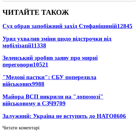
ЧИТАЙТЕ ТАКОЖ
Суд обрав запобіжний захід Стефанішиній
12845
Уряд ухвалив зміни щодо відстрочки від
мобілізації
11338
Зеленський зробив заяву про мирні
переговори
10521
"Медові пастки": СБУ попередила
військових
9988
Майора ВСП викрили на "допомозі"
військовому в СЗЧ
9709
Залужний: Україна не вступить до НАТО
8606
Читати коментарі