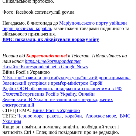
Єнікальською протокою.
Фото: facebook.com/navy.mil.gov.ua
Нагадаємо, 8 листопада до
Маріупольського порту увійшли
перші російські кораблі
, завантажені товарами подвійного та
військового призначення.
ВМС показали, як ліквідували ворожу міну
Новини від
Корреспондент.net
в Telegram. Підписуйтесь на
наш канал
https://t.me/korrespondentnet
Читайте Korrespondent.net в Google News
Війна Росії з Україною
У Болгарії заявили, що вибухнув український дрон-приманка
Зеленський зустрівся з прем'єр-міністром Сербії
Радбез ООН обговорить поводження з полоненими в РФ
Сюжет
Вторгнення Росії в Україну. Онлайн
Зеленський: В Україні не залишилося неушкоджених
електростанцій
СПЕЦТЕМА:
Війна Росії з Україною
ТЕГИ:
Черное море
,
ракеты
,
корабли
,
Азовское море
,
ВМС
Украины
Якщо ви помітили помилку, виділіть необхідний текст і
натисніть Ctrl + Enter, щоб повідомити про це редакцію.