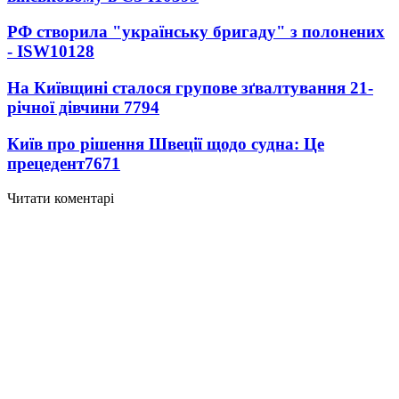
РФ створила "українську бригаду" з полонених
- ISW
10128
На Київщині сталося групове зґвалтування 21-
річної дівчини
7794
Київ про рішення Швеції щодо судна: Це
прецедент
7671
Читати коментарі