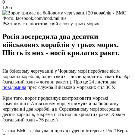
0
1265
Фото: facebook.com/mod.mil.rus
РФ тримає напоготові свій флот у трьох морях
Росія зосередила два десятки
військових кораблів у трьох морях.
Шість із них - носії крилатих ракет.
На бойовому чергуванні у Чорному морі перебуває вісім
ворожих кораблів, один з яких – носій крилатих ракет
Калібр
(загальний залп – чотири ракети). Про це 24 листопада
повідомила
прес-служба Військово-морських сил ЗСУ.
Крім того, ворог продовжує контролювати морські
комунікації в Азовському морі, утримуючи на бойовому
чергуванні два кораблі, а в Середземному морі зосередив
десять кораблів, зокрема п'ять носіїв крилатих ракет
Калібр
(загальний залп - 76 ракет).
Також ВМС зафіксували прохід суден в інтересах Росії Керч-