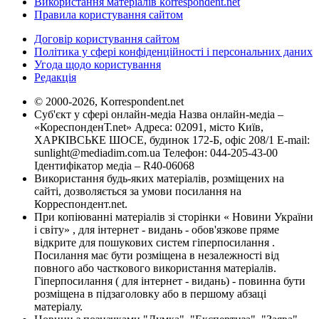
Використання матеріалів korrespondent.net
Правила користування сайтом
Договір користування сайтом
Політика у сфері конфіденційності і персональних даних
Угода щодо користування
Редакція
© 2000-2026, Korrespondent.net
Суб'єкт у сфері онлайн-медіа Назва онлайн-медіа –
«КореспонденТ.net» Адреса: 02091, місто Київ,
ХАРКІВСЬКЕ ШОСЕ, будинок 172-Б, офіс 208/1 E-mail:
sunlight@mediadim.com.ua
Телефон: 044-205-43-00
Ідентифікатор медіа – R40-06068
Використання будь-яких матеріалів, розміщених на
сайті, дозволяється за умови посилання на
Корреспондент.net.
При копіюванні матеріалів зі сторінки « Новини України
і світу» , для інтернет - видань - обов'язкове пряме
відкрите для пошукових систем гіперпосилання .
Посилання має бути розміщена в незалежності від
повного або часткового використання матеріалів.
Гіперпосилання ( для інтернет - видань) - повинна бути
розміщена в підзаголовку або в першому абзаці
матеріалу.