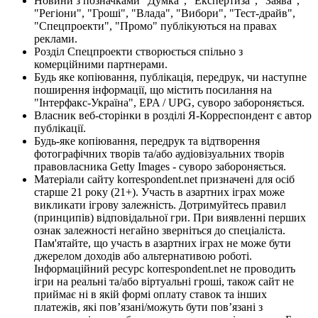
Новини з позначками "Думка", "Експертиза", "Заява",
"Регіони", "Гроші", "Влада", "Вибори", "Тест-драйв",
"Спецпроекти", "Промо" публікуються на правах
реклами.
Розділ Спецпроекти створюється спільно з
комерційними партнерами.
Будь яке копіювання, публікація, передрук, чи наступне
поширення інформації, що містить посилання на
"Інтерфакс-Україна", EPA / UPG, суворо забороняється.
Власник веб-сторінки в розділі Я-Корреспондент є автор
публікації.
Будь-яке копіювання, передрук та відтворення
фотографічних творів та/або аудіовізуальних творів
правовласника Getty Images - суворо забороняється.
Матеріали сайту korrespondent.net призначені для осіб
старше 21 року (21+). Участь в азартних іграх може
викликати ігрову залежність. Дотримуйтесь правил
(принципів) відповідальної гри. При виявленні перших
ознак залежності негайно зверніться до спеціаліста.
Пам'ятайте, що участь в азартних іграх не може бути
джерелом доходів або альтернативою роботі.
Інформаційний ресурс korrespondent.net не проводить
ігри на реальні та/або віртуальні гроші, також сайт не
приймає ні в якій формі оплату ставок та інших
платежів, які пов’язані/можуть бути пов’язані з