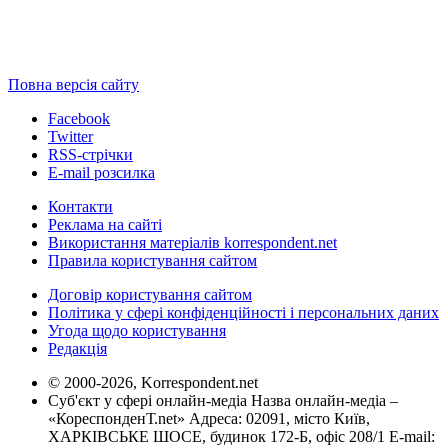
Повна версія сайту
Facebook
Twitter
RSS-стрічки
E-mail розсилка
Контакти
Реклама на сайті
Використання матеріалів korrespondent.net
Правила користування сайтом
Договір користування сайтом
Політика у сфері конфіденційності і персональних даних
Угода щодо користування
Редакція
© 2000-2026, Korrespondent.net
Суб'єкт у сфері онлайн-медіа Назва онлайн-медіа –
«КореспонденТ.net» Адреса: 02091, місто Київ,
ХАРКІВСЬКЕ ШОСЕ, будинок 172-Б, офіс 208/1 E-mail: