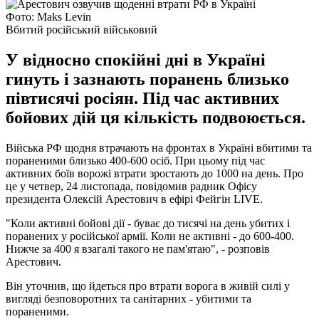
Фото: Мaks Levin
Вбитий російський військовий
У відносно спокійні дні в Україні
гинуть і зазнають поранень близько
півтисячі росіян. Під час активних
бойових дій ця кількість подвоюється.
Війська РФ щодня втрачають на фронтах в Україні вбитими та
пораненими близько 400-600 осіб. При цьому під час
активних боїв ворожі втрати зростають до 1000 на день. Про
це у четвер, 24 листопада, повідомив радник Офісу
президента Олексій Арестович в ефірі Фейгін LIVE.
"Коли активні бойові дії - буває до тисячі на день убитих і
поранених у російської армії. Коли не активні - до 600-400.
Нижче за 400 я взагалі такого не пам'ятаю", - розповів
Арестович.
Він уточнив, що йдеться про втрати ворога в живій силі у
вигляді безповоротних та санітарних - убитими та
пораненими.