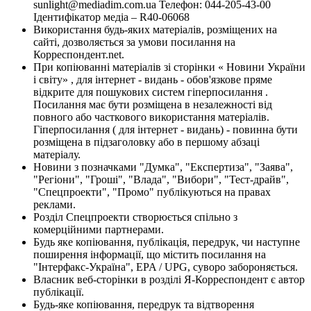
sunlight@mediadim.com.ua
Телефон: 044-205-43-00
Ідентифікатор медіа – R40-06068
Використання будь-яких матеріалів, розміщених на
сайті, дозволяється за умови посилання на
Корреспондент.net.
При копіюванні матеріалів зі сторінки « Новини України
і світу» , для інтернет - видань - обов'язкове пряме
відкрите для пошукових систем гіперпосилання .
Посилання має бути розміщена в незалежності від
повного або часткового використання матеріалів.
Гіперпосилання ( для інтернет - видань) - повинна бути
розміщена в підзаголовку або в першому абзаці
матеріалу.
Новини з позначками "Думка", "Експертиза", "Заява",
"Регіони", "Гроші", "Влада", "Вибори", "Тест-драйв",
"Спецпроекти", "Промо" публікуються на правах
реклами.
Розділ Спецпроекти створюється спільно з
комерційними партнерами.
Будь яке копіювання, публікація, передрук, чи наступне
поширення інформації, що містить посилання на
"Інтерфакс-Україна", EPA / UPG, суворо забороняється.
Власник веб-сторінки в розділі Я-Корреспондент є автор
публікації.
Будь-яке копіювання, передрук та відтворення