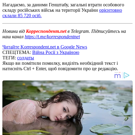
Нагадаємо, за даними Генштабу, загальні втрати особового
складу російських військ на території України
орієнтовно
склали 85 720 осіб.
Новини від
Корреспондент.net
в Telegram. Підписуйтесь на
наш канал
https://t.me/korrespondentnet
Читайте Korrespondent.net в Google News
СПЕЦТЕМА:
Війна Росії з Україною
ТЕГИ:
солдаты
Якщо ви помітили помилку, виділіть необхідний текст і
натисніть Ctrl + Enter, щоб повідомити про це редакцію.