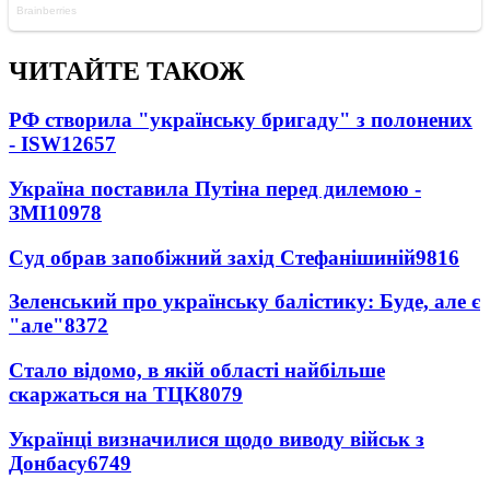
ЧИТАЙТЕ ТАКОЖ
РФ створила "українську бригаду" з полонених
- ISW
12657
Україна поставила Путіна перед дилемою -
ЗМІ
10978
Суд обрав запобіжний захід Стефанішиній
9816
Зеленський про українську балістику: Буде, але є
"але"
8372
Стало відомо, в якій області найбільше
скаржаться на ТЦК
8079
Українці визначилися щодо виводу військ з
Донбасу
6749