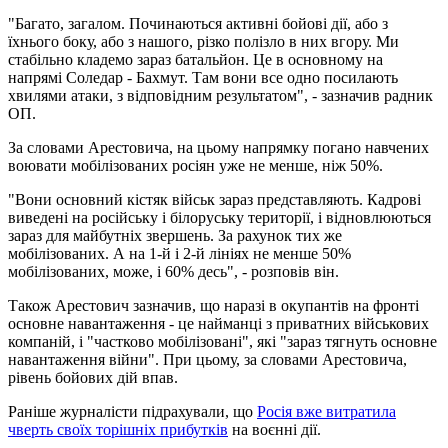
"Багато, загалом. Починаються активні бойові дії, або з
їхнього боку, або з нашого, різко полізло в них вгору. Ми
стабільно кладемо зараз батальйон. Це в основному на
напрямі Соледар - Бахмут. Там вони все одно посилають
хвилями атаки, з відповідним результатом", - зазначив радник
ОП.
За словами Арестовича, на цьому напрямку погано навчених
воювати мобілізованих росіян уже не менше, ніж 50%.
"Вони основний кістяк військ зараз представляють. Кадрові
виведені на російську і білоруську території, і відновлюються
зараз для майбутніх звершень. За рахунок тих же
мобілізованих. А на 1-й і 2-й лініях не менше 50%
мобілізованих, може, і 60% десь", - розповів він.
Також Арестович зазначив, що наразі в окупантів на фронті
основне навантаження - це найманці з приватних військових
компаній, і "частково мобілізовані", які "зараз тягнуть основне
навантаження війни". При цьому, за словами Арестовича,
рівень бойових дій впав.
Раніше журналісти підрахували, що
Росія вже витратила
чверть своїх торішніх прибутків
на воєнні дії.