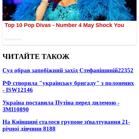
ЧИТАЙТЕ ТАКОЖ
Суд обрав запобіжний захід Стефанішиній
22352
РФ створила "українську бригаду" з полонених
- ISW
12146
Україна поставила Путіна перед дилемою -
ЗМІ
10890
На Київщині сталося групове зґвалтування 21-
річної дівчини
8188