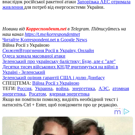
внаслідок російської ракетної атаки
Запорізька АЕС отримала
живлення
для потреб від енергосистеми України.
Новини від
Корреспондент.net
в Telegram. Підписуйтесь на
наш канал
https://t.me/korrespondentnet
Читайте Korrespondent.net в Google News
Війна Росії з Україною
Сюжет
Вторгнення Росії в Україну. Онлайн
Одеса зазнала масованої атаки
Зеленський про українську балістику: Буде, але є "але"
Десятки тисяч військових КНДР вчитимуться на війні в
Україні - Зеленський
Зеленський оцінив гарантії США і долю Донбасу
СПЕЦТЕМА:
Війна Росії з Україною
ТЕГИ:
Россия
,
Украина
,
война
,
энергетика
,
АЭС
,
атомная
энергетика
,
Росатом
,
ядерная энергетика
Якщо ви помітили помилку, виділіть необхідний текст і
натисніть Ctrl + Enter, щоб повідомити про це редакцію.