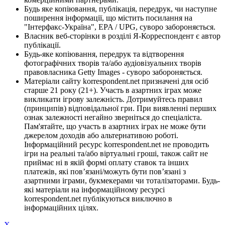
Будь яке копіювання, публікація, передрук, чи наступне
поширення інформації, що містить посилання на
"Інтерфакс-Україна", EPA / UPG, суворо забороняється.
Власник веб-сторінки в розділі Я-Корреспондент є автор
публікації.
Будь-яке копіювання, передрук та відтворення
фотографічних творів та/або аудіовізуальних творів
правовласника Getty Images - суворо забороняється.
Матеріали сайту korrespondent.net призначені для осіб
старше 21 року (21+). Участь в азартних іграх може
викликати ігрову залежність. Дотримуйтесь правил
(принципів) відповідальної гри. При виявленні перших
ознак залежності негайно зверніться до спеціаліста.
Пам'ятайте, що участь в азартних іграх не може бути
джерелом доходів або альтернативою роботі.
Інформаційний ресурс korrespondent.net не проводить
ігри на реальні та/або віртуальні гроші, також сайт не
приймає ні в якій формі оплату ставок та інших
платежів, які пов’язані/можуть бути пов’язані з
азартними іграми, букмекерами чи тоталізаторами. Будь-
які матеріали на інформаційному ресурсі
korrespondent.net публікуються виключно в
інформаційних цілях.
X