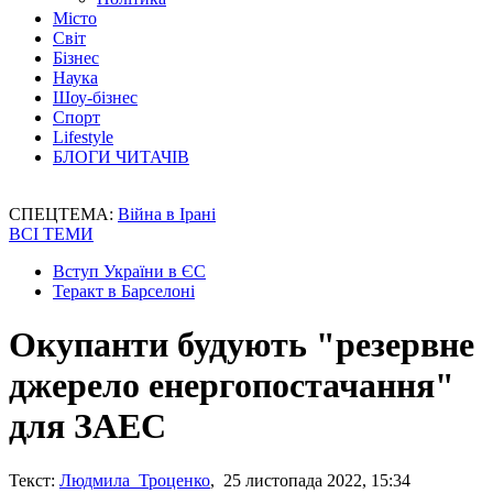
Місто
Світ
Бізнес
Наука
Шоу-бізнес
Спорт
Lifestyle
БЛОГИ ЧИТАЧІВ
СПЕЦТЕМА:
Війна в Ірані
ВСІ ТЕМИ
Вступ України в ЄС
Теракт в Барселоні
Окупанти будують "резервне
джерело енергопостачання"
для ЗАЕС
Текст:
Людмила Троценко
, 25 листопада 2022, 15:34