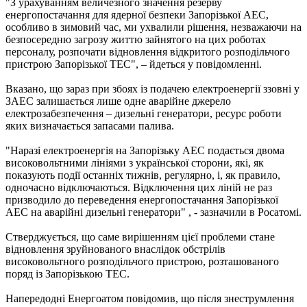
"З урахуванням величезного значення резерву
енергопостачання для ядерної безпеки Запорізької АЕС,
особливо в зимовий час, ми ухвалили рішення, незважаючи на
безпосередню загрозу життю зайнятого на цих роботах
персоналу, розпочати відновлення відкритого розподільчого
пристрою Запорізької ТЕС", – йдеться у повідомленні.
Вказано, що зараз при збоях із подачею електроенергії ззовні у
ЗАЕС залишається лише одне аварійне джерело
електрозабезпечення – дизельні генератори, ресурс роботи
яких визначається запасами палива.
"Наразі електроенергія на Запорізьку АЕС подається двома
високовольтними лініями з української сторони, які, як
показують події останніх тижнів, регулярно, і, як правило,
одночасно відключаються. Відключення цих ліній не раз
призводило до переведення енергопостачання Запорізької
АЕС на аварійні дизельні генератори" , - зазначили в Росатомі.
Стверджується, що саме вирішенням цієї проблеми стане
відновлення зруйнованого внаслідок обстрілів
високовольтного розподільчого пристрою, розташованого
поряд із Запорізькою ТЕС.
Напередодні Енергоатом повідомив, що після знеструмлення