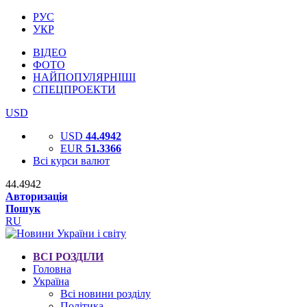
РУС
УКР
ВІДЕО
ФОТО
НАЙПОПУЛЯРНІШІ
СПЕЦПРОЕКТИ
USD
USD
44.4942
EUR
51.3366
Всі курси валют
44.4942
Авторизація
Пошук
RU
ВСІ РОЗДІЛИ
Головна
Україна
Всі новини розділу
Політика