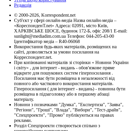
Редакція
© 2000-2026, Korrespondent.net
Суб'єкт у сфері онлайн-медіа Назва онлайн-медіа –
«КореспонденТ.net» Адреса: 02091, місто Київ,
ХАРКІВСЬКЕ ШОСЕ, будинок 172-Б, офіс 208/1 E-mail:
sunlight@mediadim.com.ua
Телефон: 044-205-43-00
Ідентифікатор медіа – R40-06068
Використання будь-яких матеріалів, розміщених на
сайті, дозволяється за умови посилання на
Корреспондент.net.
При копіюванні матеріалів зі сторінки « Новини України
і світу» , для інтернет - видань - обов'язкове пряме
відкрите для пошукових систем гіперпосилання .
Посилання має бути розміщена в незалежності від
повного або часткового використання матеріалів.
Гіперпосилання ( для інтернет - видань) - повинна бути
розміщена в підзаголовку або в першому абзаці
матеріалу.
Новини з позначками "Думка", "Експертиза", "Заява",
"Регіони", "Гроші", "Влада", "Вибори", "Тест-драйв",
"Спецпроекти", "Промо" публікуються на правах
реклами.
Розділ Спецпроекти створюється спільно з
комерційними партнерами.