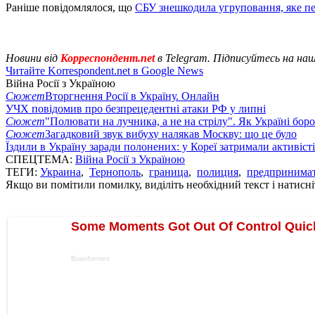
Раніше повідомлялося, що
СБУ знешкодила угруповання, яке п
Новини від
Корреспондент.net
в Telegram. Підписуйтесь на на
Читайте Korrespondent.net в Google News
Війна Росії з Україною
Сюжет
Вторгнення Росії в Україну. Онлайн
УЧХ повідомив про безпрецедентні атаки РФ у липні
Сюжет
"Полювати на лучника, а не на стрілу". Як Україні бор
Сюжет
Загадковий звук вибуху налякав Москву: що це було
Їздили в Україну заради полонених: у Кореї затримали активіст
СПЕЦТЕМА:
Війна Росії з Україною
ТЕГИ:
Украина
,
Тернополь
,
граница
,
полиция
,
предпринима
Якщо ви помітили помилку, виділіть необхідний текст і натисніт