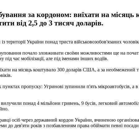
бування за кордоном: виїхати на місяць
ти від 2,5 до 3 тисяч доларів.
 із території України понад триста військовозобов'язаних чолові
 угруповання почало зловживати своїми можливостями ще на поча
під час мобілізації, але під іменами інших водіїв.
їхати на місяць коштувало 300 доларів США, а за необмежений тер
віків.
пунктах пропуску: Угринові зупинили п'ять мікроавтобусів, а в 
илучили понад 4 мільйони гривень, 9 бусів, легковий автомобіль
йно.
правці осіб через державний кордон України, вчиненою організо
еми до дев'яти років з позбавленням права обіймати певні посади