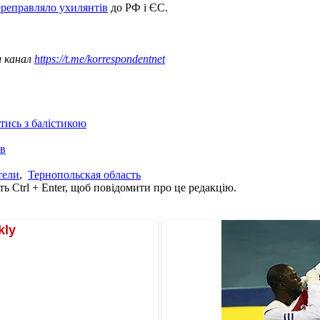
ереправляло ухилянтів
до РФ і ЄС.
ш канал
https://t.me/korrespondentnet
отись з балістикою
ів
тели
,
Тернопольская область
ь Ctrl + Enter, щоб повідомити про це редакцію.