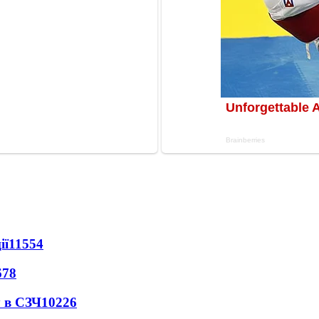
ії
11554
678
 в СЗЧ
10226