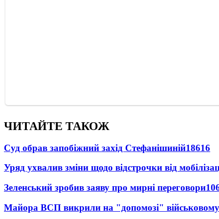
ЧИТАЙТЕ ТАКОЖ
Суд обрав запобіжний захід Стефанішиній
18616
Уряд ухвалив зміни щодо відстрочки від мобілізац
Зеленський зробив заяву про мирні переговори
10
Майора ВСП викрили на "допомозі" військовому