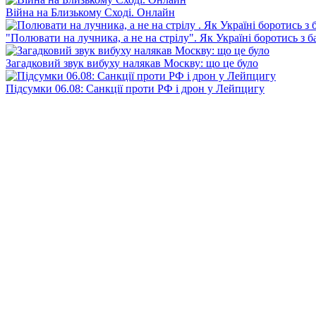
Війна на Близькому Сході. Онлайн
"Полювати на лучника, а не на стрілу". Як Україні боротись з 
Загадковий звук вибуху налякав Москву: що це було
Підсумки 06.08: Санкції проти РФ і дрон у Лейпцигу