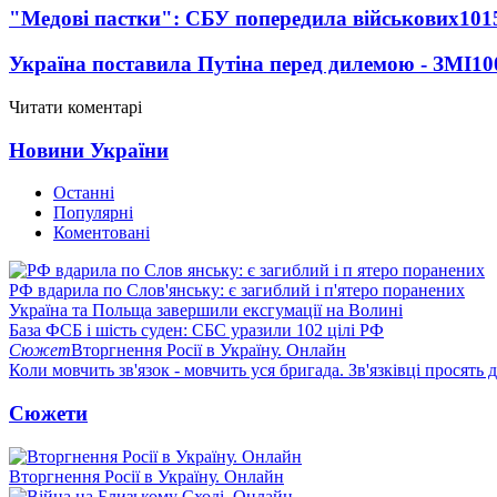
"Медові пастки": СБУ попередила військових
101
Україна поставила Путіна перед дилемою - ЗМІ
10
Читати коментарі
Новини України
Останні
Популярні
Коментовані
РФ вдарила по Слов'янську: є загиблий і п'ятеро поранених
Україна та Польща завершили ексгумації на Волині
База ФСБ і шість суден: СБС уразили 102 цілі РФ
Сюжет
Вторгнення Росії в Україну. Онлайн
Коли мовчить зв'язок - мовчить уся бригада. Зв'язківці просять
Сюжети
Вторгнення Росії в Україну. Онлайн