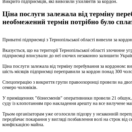
Викрито підприємців, які вивозили ухилянтів за кордон.
Ціна послуги залежала від терміну пере
необмежений термін потрібно було сплати
Приватні підприємці з Тернопільської області вивезли за кордон
Вказується, що на території Тернопільської області злочинне
підприємці вписували до неї охочих незаконно залишити Україну 
Ціна послуги залежала від терміну перебування за кордоном: ви
шість місяців підприємці переправили за кордон понад 300 чоло
Спецоперацію з викриття групи правоохоронці провели на двох 
семеро чоловіків.
У приміщеннях "бізнесменів" оперативники провели 21 обшук, в
суду із клопотанням про накладення арешту на все вилучене ма
Трьом організаторам уже оголосили підозру у незаконній пере
передбачає покарання у вигляді позбавлення волі на строк від с
конфіскацією майна.