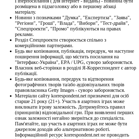
Гіперпосилання ( для інтернет - видань) - повинна бути
розміщена в підзаголовку або в першому абзаці
матеріалу.
Новини з позначками "Думка", "Експертиза", "Заява",
"Регіони", "Гроші", "Влада", "Вибори", "Тест-драйв",
"Спецпроекти", "Промо" публікуються на правах
реклами.
Розділ Спецпроекти створюється спільно з
комерційними партнерами.
Будь яке копіювання, публікація, передрук, чи наступне
поширення інформації, що містить посилання на
"Інтерфакс-Україна", EPA / UPG, суворо забороняється.
Власник веб-сторінки в розділі Я-Корреспондент є автор
публікації.
Будь-яке копіювання, передрук та відтворення
фотографічних творів та/або аудіовізуальних творів
правовласника Getty Images - суворо забороняється.
Матеріали сайту korrespondent.net призначені для осіб
старше 21 року (21+). Участь в азартних іграх може
викликати ігрову залежність. Дотримуйтесь правил
(принципів) відповідальної гри. При виявленні перших
ознак залежності негайно зверніться до спеціаліста.
Пам'ятайте, що участь в азартних іграх не може бути
джерелом доходів або альтернативою роботі.
Інформаційний ресурс korrespondent.net не проводить