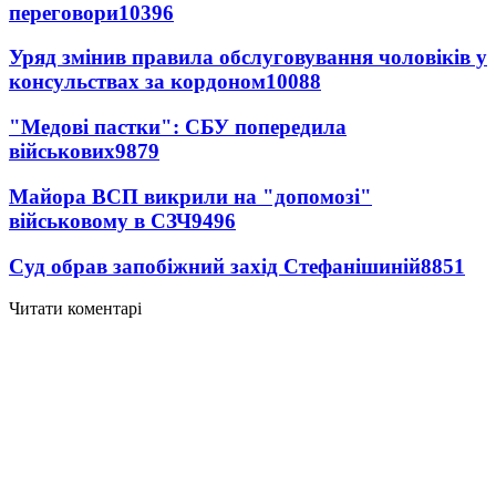
переговори
10396
Уряд змінив правила обслуговування чоловіків у
консульствах за кордоном
10088
"Медові пастки": СБУ попередила
військових
9879
Майора ВСП викрили на "допомозі"
військовому в СЗЧ
9496
Суд обрав запобіжний захід Стефанішиній
8851
Читати коментарі