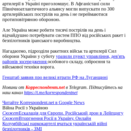
артилерії в Україні приголомшує. В Афганістані сили
Північноатлантичного альянсу могли випускати по 300
артилерійських пострілів на день і не переймаютися
протиповітряною обороною.
Але Україна може робити тисячі пострілів на день і
відчайдушно потребувати систем ППО від російських ракет і
безпілотників іранського виробництва.
Нагадаєемо, підрозділи ракетних військ та артилерії Сил
оборони України у суботу
уразили пункт управління, дев'ять
районів зосередження
особового складу, озброєння та
військової техніки ворога.
Генштаб заявив про великі втрати РФ на Луганщині
Новини от
Корреспондент.net
в Telegram. Підписуйтесь на
наш канал
https://t.me/korrespondentnet
Читайте Korrespondent.net в Google News
Війна Росії з Україною
Сюжет
Ескалація для Європи. Російський дрон в Лейпцигу
Сюжет
Вторгнення Росії в Україну. Онлайн
Колумбійські наркокартелі вчаться українській війні
безпілотників - ЗМІ