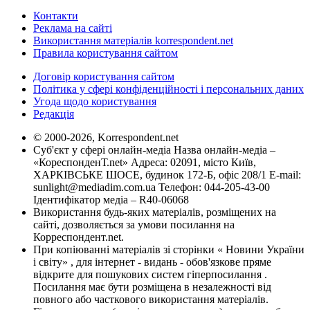
Контакти
Реклама на сайті
Використання матеріалів korrespondent.net
Правила користування сайтом
Договір користування сайтом
Політика у сфері конфіденційності і персональних даних
Угода щодо користування
Редакція
© 2000-2026, Korrespondent.net
Суб'єкт у сфері онлайн-медіа Назва онлайн-медіа –
«КореспонденТ.net» Адреса: 02091, місто Київ,
ХАРКІВСЬКЕ ШОСЕ, будинок 172-Б, офіс 208/1 E-mail:
sunlight@mediadim.com.ua
Телефон: 044-205-43-00
Ідентифікатор медіа – R40-06068
Використання будь-яких матеріалів, розміщених на
сайті, дозволяється за умови посилання на
Корреспондент.net.
При копіюванні матеріалів зі сторінки « Новини України
і світу» , для інтернет - видань - обов'язкове пряме
відкрите для пошукових систем гіперпосилання .
Посилання має бути розміщена в незалежності від
повного або часткового використання матеріалів.