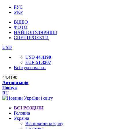
РУС
УКР
ВІДЕО
ФОТО
НАЙПОПУЛЯРНІШІ
СПЕЦПРОЕКТИ
USD
USD
44.4190
EUR
51.3207
Всі курси валют
44.4190
Авторизація
Пошук
RU
ВСІ РОЗДІЛИ
Головна
Україна
Всі новини розділу
Політика