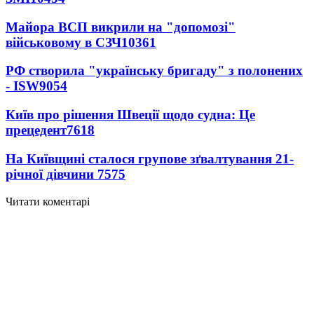
Майора ВСП викрили на "допомозі"
військовому в СЗЧ
10361
РФ створила "українську бригаду" з полонених
- ISW
9054
Київ про рішення Швеції щодо судна: Це
прецедент
7618
На Київщині сталося групове зґвалтування 21-
річної дівчини
7575
Читати коментарі