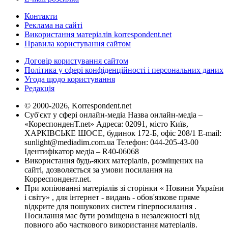
Контакти
Реклама на сайті
Використання матеріалів korrespondent.net
Правила користування сайтом
Договір користування сайтом
Політика у сфері конфіденційності і персональних даних
Угода щодо користування
Редакція
© 2000-2026, Korrespondent.net
Суб'єкт у сфері онлайн-медіа Назва онлайн-медіа –
«КореспонденТ.net» Адреса: 02091, місто Київ,
ХАРКІВСЬКЕ ШОСЕ, будинок 172-Б, офіс 208/1 E-mail:
sunlight@mediadim.com.ua
Телефон: 044-205-43-00
Ідентифікатор медіа – R40-06068
Використання будь-яких матеріалів, розміщених на
сайті, дозволяється за умови посилання на
Корреспондент.net.
При копіюванні матеріалів зі сторінки « Новини України
і світу» , для інтернет - видань - обов'язкове пряме
відкрите для пошукових систем гіперпосилання .
Посилання має бути розміщена в незалежності від
повного або часткового використання матеріалів.