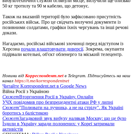
вибухотехнічної служби оглянули місце, вилучили ще близько
50 кг тротилу та 90 м кабелю, що детонує.
Також на вказаній території було зафіксовано присутність
російських військ. Про це свідчать вилучені документи із
позивними солдатами, графіки їхніх чергувань та інші речові
докази.
Нагадаємо, російські військові злочинці перед відступом із
Херсона
почали влаштовувати диверсії
. Зокрема, окупанти
підірвали котельні, об'єкт обленерго та міський телецентр.
Новини від
Корреспондент.net
в Telegram. Підписуйтесь на наш
канал
https://t.me/korrespondentnet
Читайте Korrespondent.net в Google News
Війна Росії з Україною
Сюжет
Вторгнення Росії в Україну. Онлайн
УЧХ повідомив про безпрецедентні атаки РФ у липні
Сюжет
"Полювати на лучника, а не на стрілу". Як Україні
боротись з балістикою
Сюжет
Загадковий звук вибуху налякав Москву: що це було
Їздили в Україну заради полонених: у Кореї затримали
активістів