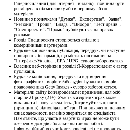
Гіперпосилання ( для інтернет - видань) - повинна бути
розміщена в підзаголовку або в першому абзаці
матеріалу.
Новини з позначками "Думка", "Експертиза", "Заява",
"Регіони", "Гроші", "Влада", "Вибори", "Тест-драйв",
"Спецпроекти", "Промо" публікуються на правах
реклами.
Розділ Спецпроекти створюється спільно з
комерційними партнерами.
Будь яке копіювання, публікація, передрук, чи наступне
поширення інформації, що містить посилання на
"Інтерфакс-Україна", EPA / UPG, суворо забороняється.
Власник веб-сторінки в розділі Я-Корреспондент є автор
публікації.
Будь-яке копіювання, передрук та відтворення
фотографічних творів та/або аудіовізуальних творів
правовласника Getty Images - суворо забороняється.
Матеріали сайту korrespondent.net призначені для осіб
старше 21 року (21+). Участь в азартних іграх може
викликати ігрову залежність. Дотримуйтесь правил
(принципів) відповідальної гри. При виявленні перших
ознак залежності негайно зверніться до спеціаліста.
Пам'ятайте, що участь в азартних іграх не може бути
джерелом доходів або альтернативою роботі.
Інформаційний ресурс korrespondent.net не проводить