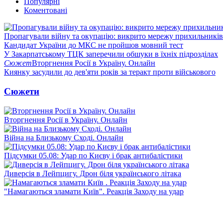
Популярні
Коментовані
Пропагували війну та окупацію: викрито мережу прихильникі
Кандидат України до МКС не пройшов мовний тест
У Закарпатському ТЦК заперечили обшуки в їхніх підрозділах
Сюжет
Вторгнення Росії в Україну. Онлайн
Киянку засудили до дев'яти років за теракт проти військового
Сюжети
Вторгнення Росії в Україну. Онлайн
Війна на Близькому Сході. Онлайн
Підсумки 05.08: Удар по Києву і брак антибалістики
Диверсія в Лейпцигу. Дрон біля українського літака
"Намагаються зламати Київ". Реакція Заходу на удар