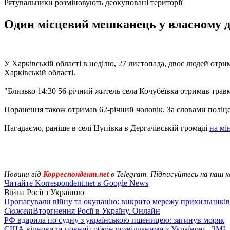
Рятувальники розміновують деокуповані території
Один місцевий мешканець у власному дв
У Харківській області в неділю, 27 листопада, двоє людей отр
Харківській області.
"Близько 14:30 56-річний житель села Кочубеївка отримав травм
Поранення також отримав 62-річний чоловік. За словами поліце
Нагадаємо, раніше в селі Цупівка в Дергачівській громаді
на мі
Новини від
Корреспондент.net
в Telegram. Підписуйтесь на наш 
Читайте Korrespondent.net в Google News
Війна Росії з Україною
Пропагували війну та окупацію: викрито мережу прихильникі
Сюжет
Вторгнення Росії в Україну. Онлайн
РФ вдарила по судну з українською пшеницею: загинув моряк
США відновили повний обмін розвідданими з Україною - ЗМІ