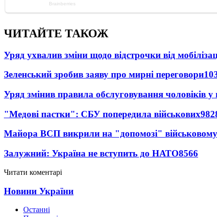
ЧИТАЙТЕ ТАКОЖ
Уряд ухвалив зміни щодо відстрочки від мобілізац
Зеленський зробив заяву про мирні переговори
10
Уряд змінив правила обслуговування чоловіків у
"Медові пастки": СБУ попередила військових
982
Майора ВСП викрили на "допомозі" військовому
Залужний: Україна не вступить до НАТО
8566
Читати коментарі
Новини України
Останні