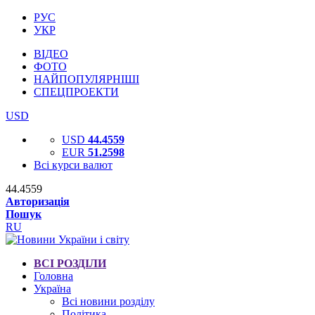
РУС
УКР
ВІДЕО
ФОТО
НАЙПОПУЛЯРНІШІ
СПЕЦПРОЕКТИ
USD
USD
44.4559
EUR
51.2598
Всі курси валют
44.4559
Авторизація
Пошук
RU
ВСІ РОЗДІЛИ
Головна
Україна
Всі новини розділу
Політика