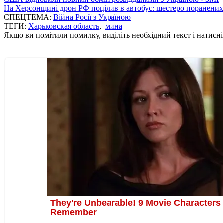
На Херсонщині дрон РФ поцілив в автобус: шестеро поранених
СПЕЦТЕМА:
Війна Росії з Україною
ТЕГИ:
Харьковская область
,
мина
Якщо ви помітили помилку, виділіть необхідний текст і натисніт