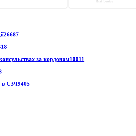
ії
26687
318
 консульствах за кордоном
10011
8
 в СЗЧ
9405