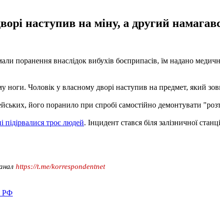
орі наступив на міну, а другий намагав
имали поранення внаслідок вибухів боєприпасів, їм надано медич
у ноги. Чоловік у власному дворі наступив на предмет, який зовн
йських, його поранило при спробі самостійно демонтувати "розтя
ні підірвалися троє людей
. Інцидент стався біля залізничної станц
канал
https://t.me/korrespondentnet
в РФ