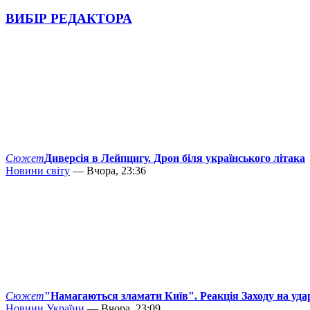
ВИБІР РЕДАКТОРА
Сюжет
Диверсія в Лейпцигу. Дрон біля українського літака
Новини світу
— Вчора, 23:36
Сюжет
"Намагаються зламати Київ". Реакція Заходу на уда
Новини України
— Вчора, 23:09