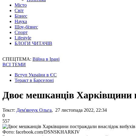
Місто
Світ
Бізнес
Наука
Шоу-бізнес
Спорт
Lifestyle
БЛОГИ ЧИТАЧІВ
СПЕЦТЕМА:
Війна в Ірані
ВСІ ТЕМИ
Вступ України в ЄС
Теракт в Барселоні
Двоє мешканців Харківщини п
Текст:
Дем'янчук Ольга
, 27 листопада 2022, 22:34
0
557
Фото: facebook.com/DSNSKHARKIV