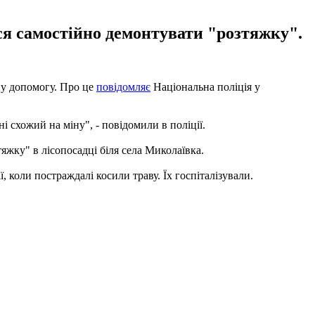
ся самостійно демонтувати "розтяжку".
ну допомогу. Про це
повідомляє
Національна поліція у
і схожий на міну", - повідомили в поліції.
жку" в лісопосадці біля села Миколаївка.
ії, коли постраждалі косили траву. Їх госпіталізували.