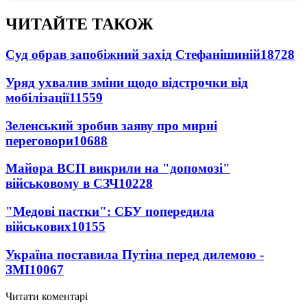
ЧИТАЙТЕ ТАКОЖ
Суд обрав запобіжний захід Стефанішиній
18728
Уряд ухвалив зміни щодо відстрочки від
мобілізації
11559
Зеленський зробив заяву про мирні
переговори
10688
Майора ВСП викрили на "допомозі"
військовому в СЗЧ
10228
"Медові пастки": СБУ попередила
військових
10155
Україна поставила Путіна перед дилемою -
ЗМІ
10067
Читати коментарі