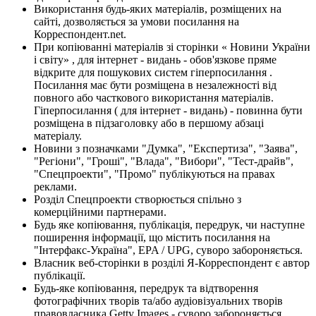
Використання будь-яких матеріалів, розміщених на
сайті, дозволяється за умови посилання на
Корреспондент.net.
При копіюванні матеріалів зі сторінки « Новини України
і світу» , для інтернет - видань - обов'язкове пряме
відкрите для пошукових систем гіперпосилання .
Посилання має бути розміщена в незалежності від
повного або часткового використання матеріалів.
Гіперпосилання ( для інтернет - видань) - повинна бути
розміщена в підзаголовку або в першому абзаці
матеріалу.
Новини з позначками "Думка", "Експертиза", "Заява",
"Регіони", "Гроші", "Влада", "Вибори", "Тест-драйв",
"Спецпроекти", "Промо" публікуються на правах
реклами.
Розділ Спецпроекти створюється спільно з
комерційними партнерами.
Будь яке копіювання, публікація, передрук, чи наступне
поширення інформації, що містить посилання на
"Інтерфакс-Україна", EPA / UPG, суворо забороняється.
Власник веб-сторінки в розділі Я-Корреспондент є автор
публікації.
Будь-яке копіювання, передрук та відтворення
фотографічних творів та/або аудіовізуальних творів
правовласника Getty Images - суворо забороняється.