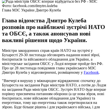
Фото: facebook.com/dmytro.kuleba
Глава МЗС України Дмитро Кулеба
Глава відомства Дмитро Кулеба
розповів про найближчі зустрічі НАТО
та ОБСЄ, а також анонсував нові
важливі рішення щодо України.
Міністри закордонних справ країн НАТО на зустрічі у
Бухаресті 29-30 листопада обговорять надання нової зброї,
боєприпасів та військового обладнання для України, а
міністерське засідання ОБСЄ у Лодзі вперше пройде без РФ.
Про це 28 листопада повідомив глава українського МЗС
Дмитро Кулеба у відеозверненні, розміщеному у
Facebook
.
"Ввечері я вирушу у міжнародне відрядження: спочатку до
Бухареста на засідання Ради міністрів НАТО, а потім до Лодзя
на засідання Ради міністрів ОБСЄ. Зустріч НАТО буде вперше
порівну присвячена питанням оборони (а це нова зброя, нові
боєприпаси, нове військове обладнання для України) та
енергетики, тому що енергетика також перетворилася на
зброю. Буде більше рішень і для українського війська, і для