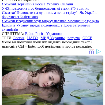
Сюжет
Вторгнення Росії в Україну. Онлайн
УЧХ повідомив про безпрецедентні атаки РФ у липні
Сюжет
"Полювати на лучника, а не на стрілу". Як Україні
боротись з балістикою
Сюжет
Загадковий звук вибуху налякав Москву: що це було
Їздили в Україну заради полонених: у Кореї затримали
активістів
СПЕЦТЕМА:
Війна Росії з Україною
ТЕГИ:
Россия
,
НАТО
,
МИД Украины
,
встреча
,
ОБСЕ
Якщо ви помітили помилку, виділіть необхідний текст і
натисніть Ctrl + Enter, щоб повідомити про це редакцію.