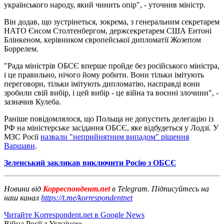
українського народу, який чинить опір", - уточнив міністр.
Він додав, що зустрінеться, зокрема, з генеральним секретарем
НАТО Єнсом Столтенбергом, держсекретарем США Ентоні
Блінкеном, керівником європейської дипломатії Жозепом
Боррелем.
"Рада міністрів ОБСЄ вперше пройде без російського міністра,
і це правильно, нічого йому робити. Вони тільки імітують
переговори, тільки імітують дипломатію, насправді вони
зробили свій вибір, і цей вибір - це війна та воєнні злочини", -
зазначив Кулеба.
Раніше повідомлялося, що Польща не допустить делегацію із
РФ на міністерське засідання ОБСЄ, яке відбудеться у Лодзі. У
МЗС Росії
назвали "неприйнятним випадом" рішення
Варшави
.
Зеленський закликав виключити Росію з ОБСЄ
Новини від
Корреспондент.net
в Telegram. Підписуйтесь на
наш канал
https://t.me/korrespondentnet
Читайте Korrespondent.net в Google News
Війна Росії з Україною