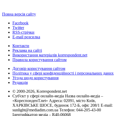
Повна версія сайту
Facebook
Twitter
RSS-стрічки
E-mail розсилка
Контакти
Реклама на сайті
Використання матеріалів korrespondent.net
Правила користування сайтом
Договір користування сайтом
Політика у сфері конфіденційності і персональних даних
Угода щодо користування
Редакція
© 2000-2026, Korrespondent.net
Суб'єкт у сфері онлайн-медіа Назва онлайн-медіа –
«КореспонденТ.net» Адреса: 02091, місто Київ,
ХАРКІВСЬКЕ ШОСЕ, будинок 172-Б, офіс 208/1 E-mail:
sunlight@mediadim.com.ua
Телефон: 044-205-43-00
Ідентифікатор медіа – R40-06068