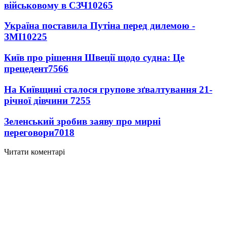
військовому в СЗЧ
10265
Україна поставила Путіна перед дилемою -
ЗМІ
10225
Київ про рішення Швеції щодо судна: Це
прецедент
7566
На Київщині сталося групове зґвалтування 21-
річної дівчини
7255
Зеленський зробив заяву про мирні
переговори
7018
Читати коментарі