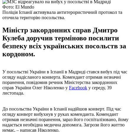
Фото: El Mundo
Поліція Іспанії активувала антитерористичний протокол та
оточила територію посольства.
Міністр закордонних справ Дмитро
Кулеба доручив терміново посилити
безпеку всіх українських посольств за
кордоном.
У посольстві України в Іспанії в Мадриді стався вибух під час
огляду надісланого конверта. Комендант отримав незначні
поранення, повідомив речник Міністерства закордонних
справ України Олег Ніколенко у
Facebook
у середу, 39
листопада.
До посольства України в Іспанії надійшов конверт. Під час
огляду конверт вибухнув у руках коменданта. Комендант
отримав незначні поранення, зараз його госпіталізовано, йому
надається необхідна медична допомога. Загрози його життю
немає, – написав Ніколенко.