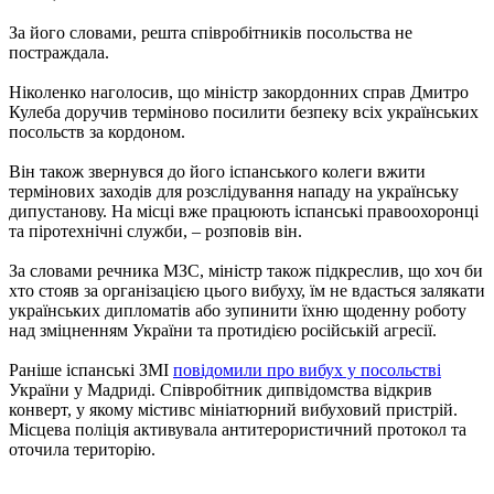
За його словами, решта співробітників посольства не
постраждала.
Ніколенко наголосив, що міністр закордонних справ Дмитро
Кулеба доручив терміново посилити безпеку всіх українських
посольств за кордоном.
Він також звернувся до його іспанського колеги вжити
термінових заходів для розслідування нападу на українську
дипустанову. На місці вже працюють іспанські правоохоронці
та піротехнічні служби, – розповів він.
За словами речника МЗС, міністр також підкреслив, що хоч би
хто стояв за організацією цього вибуху, їм не вдасться залякати
українських дипломатів або зупинити їхню щоденну роботу
над зміцненням України та протидією російській агресії.
Раніше іспанські ЗМІ
повідомили про вибух у посольстві
України у Мадриді. Співробітник дипвідомства відкрив
конверт, у якому містивс мініатюрний вибуховий пристрій.
Місцева поліція активувала антитерористичний протокол та
оточила територію.