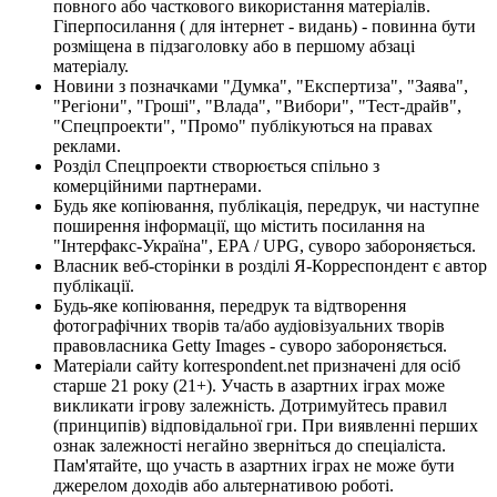
повного або часткового використання матеріалів.
Гіперпосилання ( для інтернет - видань) - повинна бути
розміщена в підзаголовку або в першому абзаці
матеріалу.
Новини з позначками "Думка", "Експертиза", "Заява",
"Регіони", "Гроші", "Влада", "Вибори", "Тест-драйв",
"Спецпроекти", "Промо" публікуються на правах
реклами.
Розділ Спецпроекти створюється спільно з
комерційними партнерами.
Будь яке копіювання, публікація, передрук, чи наступне
поширення інформації, що містить посилання на
"Інтерфакс-Україна", EPA / UPG, суворо забороняється.
Власник веб-сторінки в розділі Я-Корреспондент є автор
публікації.
Будь-яке копіювання, передрук та відтворення
фотографічних творів та/або аудіовізуальних творів
правовласника Getty Images - суворо забороняється.
Матеріали сайту korrespondent.net призначені для осіб
старше 21 року (21+). Участь в азартних іграх може
викликати ігрову залежність. Дотримуйтесь правил
(принципів) відповідальної гри. При виявленні перших
ознак залежності негайно зверніться до спеціаліста.
Пам'ятайте, що участь в азартних іграх не може бути
джерелом доходів або альтернативою роботі.