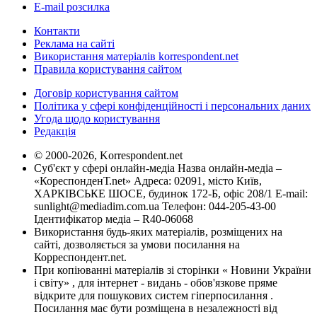
E-mail розсилка
Контакти
Реклама на сайті
Використання матеріалів korrespondent.net
Правила користування сайтом
Договір користування сайтом
Політика у сфері конфіденційності і персональних даних
Угода щодо користування
Редакція
© 2000-2026, Korrespondent.net
Суб'єкт у сфері онлайн-медіа Назва онлайн-медіа –
«КореспонденТ.net» Адреса: 02091, місто Київ,
ХАРКІВСЬКЕ ШОСЕ, будинок 172-Б, офіс 208/1 E-mail:
sunlight@mediadim.com.ua
Телефон: 044-205-43-00
Ідентифікатор медіа – R40-06068
Використання будь-яких матеріалів, розміщених на
сайті, дозволяється за умови посилання на
Корреспондент.net.
При копіюванні матеріалів зі сторінки « Новини України
і світу» , для інтернет - видань - обов'язкове пряме
відкрите для пошукових систем гіперпосилання .
Посилання має бути розміщена в незалежності від