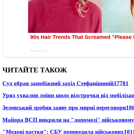
ЧИТАЙТЕ ТАКОЖ
Суд обрав запобіжний захід Стефанішиній
17781
Уряд ухвалив зміни щодо відстрочки від мобілізац
Зеленський зробив заяву про мирні переговори
10
Майора ВСП викрили на "допомозі" військовому
"Медові пастки": СБУ попередила військових
101