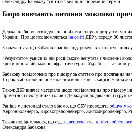
Олександру Бабакову "світить" великий тюремний термін
Бюро вивчають питання можливої приче
Державне бюро розслідувань повідомило про підозру заступни
України. Про це повідомляється
на сайті
ДБР у середу, 30 листо
Зазначається, що Бабаков і раніше підтримував у голосуваннях 
"Результатом умисних дій російського депутата є численні люд
критичної та військової інфраструктури в Україні", – заявили у
Бабакову повідомлено про підозру за статтею про посягання на т
15 років або довічне позбавлення волі з конфіскацією майна або 
Також ДБР вивчає матеріали щодо повідомлення про підозру інш
причетності заступника голови Держдуми до діяльності групи ко
Раніше у листопаді стало відомо, що СБУ проводить
обшук у ком
Херсонобленерго, Кіровоградобленерго, Житомиробленерго, Рі
Також повідомлялося, що
суд заарештував усі ці п'ять обленерг
Олександра Бабакова.