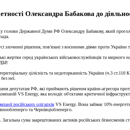
тності Олександра Бабакова до діяльнос
ку голови Державної Думи РФ Олександру Бабакову, який прого
пада.
усі злочинні рішення, пов'язані з воєнними діями проти України 
ські жертви серед українських військовослужбовців та мирного н
 ДБР.
ериторіальну цілісність та недоторканність України (ч.3 ст.110 
без неї.
им депутатам РФ, які приймають рішення країни-агресора проти 
мпаній VS Energy, яка володіє об'єктами критичної інфраструкту
панії російських олігархів
VS Energy. Вона займає 10% енергети
внообленерго та Чернівціобленерго.
о. Загальна сума заарештованих активів російських бізнесменів с