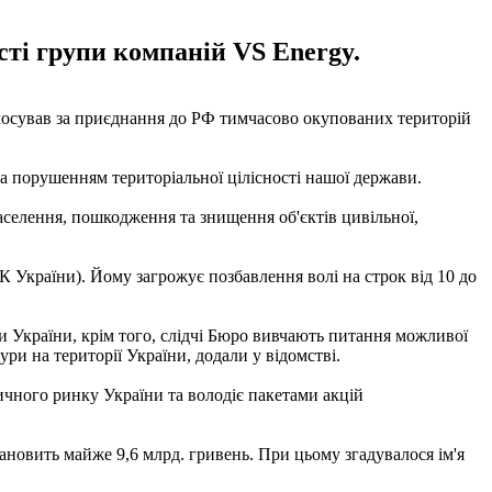
ті групи компаній VS Energy.
лосував за приєднання до РФ тимчасово окупованих територій
та порушенням територіальної цілісності нашої держави.
аселення, пошкодження та знищення об'єктів цивільної,
КК України). Йому загрожує позбавлення волі на строк від 10 до
України, крім того, слідчі Бюро вивчають питання можливої ​​
ри на території України, додали у відомстві.
чного ринку України та володіє пакетами акцій
тановить майже 9,6 млрд. гривень. При цьому згадувалося ім'я