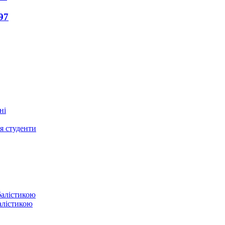
97
ся студенти
балістикою