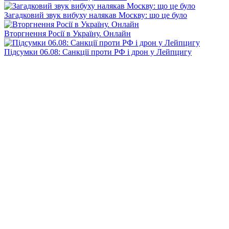
Загадковий звук вибуху налякав Москву: що це було
Вторгнення Росії в Україну. Онлайн
Підсумки 06.08: Санкції проти РФ і дрон у Лейпцигу