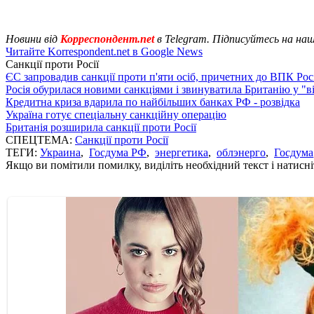
Новини від
Корреспондент.net
в Telegram. Підписуйтесь на на
Читайте Korrespondent.net в Google News
Санкції проти Росії
ЄС запровадив санкції проти п'яти осіб, причетних до ВПК Росі
Росія обурилася новими санкціями і звинуватила Британію у "в
Кредитна криза вдарила по найбільших банках РФ - розвідка
Україна готує спеціальну санкційну операцію
Британія розширила санкції проти Росії
СПЕЦТЕМА:
Санкції проти Росії
ТЕГИ:
Украина
,
Госдума РФ
,
энергетика
,
облэнерго
,
Госдума
Якщо ви помітили помилку, виділіть необхідний текст і натисніт