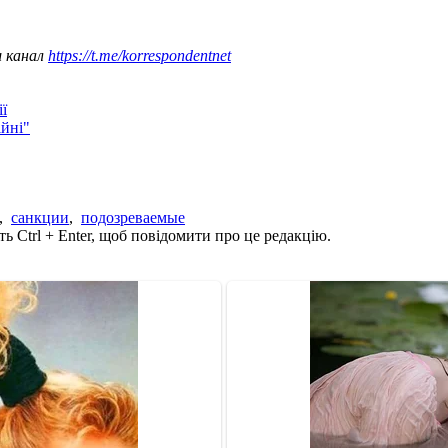
ш канал
https://t.me/korrespondentnet
ї
ійні"
,
санкции
,
подозреваемые
ь Ctrl + Enter, щоб повідомити про це редакцію.