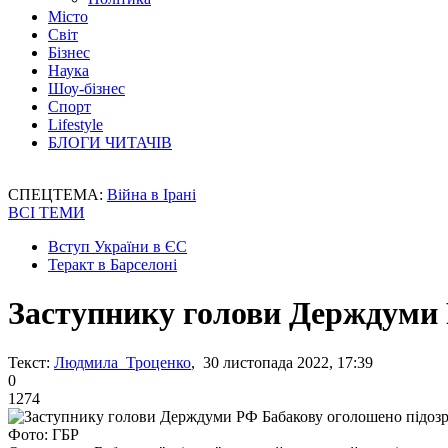
Місто
Світ
Бізнес
Наука
Шоу-бізнес
Спорт
Lifestyle
БЛОГИ ЧИТАЧІВ
СПЕЦТЕМА:
Війна в Ірані
ВСІ ТЕМИ
Вступ України в ЄС
Теракт в Барселоні
Заступнику голови Держдуми 
Текст:
Людмила Троценко
, 30 листопада 2022, 17:39
0
1274
Фото: ГБР