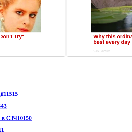
ії
11515
643
 в СЗЧ
10150
11