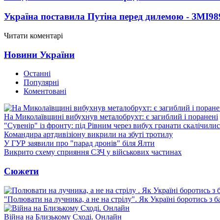
Україна поставила Путіна перед дилемою - ЗМІ
98
Читати коментарі
Новини України
Останні
Популярні
Коментовані
На Миколаївщині вибухнув металобрухт: є загиблий і поранені
"Сувенір" із фронту: під Рівним через вибух гранати скалічили
Командира артдивізіону викрили на збуті тротилу
У ГУР заявили про "парад дронів" біля Ялти
Викрито схему сприяння СЗЧ у військових частинах
Сюжети
"Полювати на лучника, а не на стрілу". Як Україні боротись з 
Війна на Близькому Сході. Онлайн