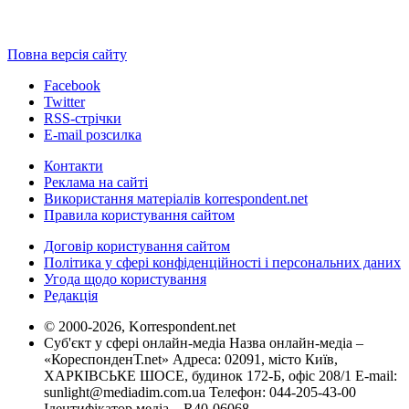
Повна версія сайту
Facebook
Twitter
RSS-стрічки
E-mail розсилка
Контакти
Реклама на сайті
Використання матеріалів korrespondent.net
Правила користування сайтом
Договір користування сайтом
Політика у сфері конфіденційності і персональних даних
Угода щодо користування
Редакція
© 2000-2026, Korrespondent.net
Суб'єкт у сфері онлайн-медіа Назва онлайн-медіа –
«КореспонденТ.net» Адреса: 02091, місто Київ,
ХАРКІВСЬКЕ ШОСЕ, будинок 172-Б, офіс 208/1 E-mail:
sunlight@mediadim.com.ua
Телефон: 044-205-43-00
Ідентифікатор медіа – R40-06068