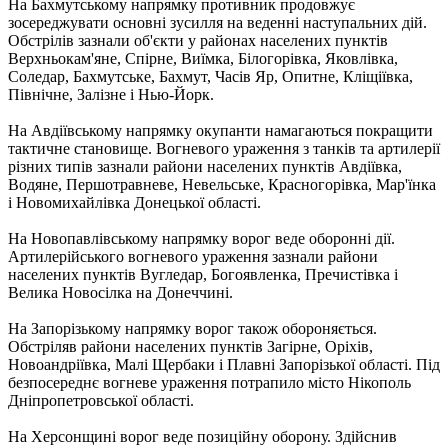
На Бахмутському напрямку противник продовжує
зосереджувати основні зусилля на веденні наступальних дій.
Обстрілів зазнали об'єкти у районах населених пунктів
Верхньокам'яне, Спірне, Виїмка, Білогорівка, Яковлівка,
Соледар, Бахмутське, Бахмут, Часів Яр, Опитне, Кліщіївка,
Північне, Залізне і Нью-Йорк.
На Авдіївському напрямку окупанти намагаються покращити
тактичне становище. Вогневого ураження з танків та артилерії
різних типів зазнали райони населених пунктів Авдіївка,
Водяне, Першотравневе, Невельське, Красногорівка, Мар'їнка
і Новомихайлівка Донецької області.
На Новопавлівському напрямку ворог веде оборонні дії.
Артилерійського вогневого ураження зазнали райони
населених пунктів Вугледар, Богоявленка, Пречистівка і
Велика Новосілка на Донеччині.
На Запорізькому напрямку ворог також обороняється.
Обстріляв райони населених пунктів Загірне, Оріхів,
Новоандріївка, Малі Щербаки і Плавні Запорізької області. Під
безпосереднє вогневе ураження потрапило місто Нікополь
Дніпропетровської області.
На Херсонщині ворог веде позиційну оборону. Здійснив