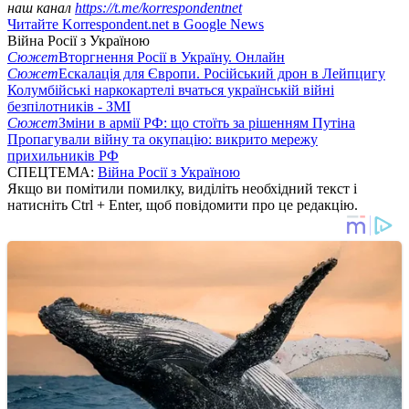
наш канал
https://t.me/korrespondentnet
Читайте Korrespondent.net в Google News
Війна Росії з Україною
Сюжет
Вторгнення Росії в Україну. Онлайн
Сюжет
Ескалація для Європи. Російський дрон в Лейпцигу
Колумбійські наркокартелі вчаться українській війні
безпілотників - ЗМІ
Сюжет
Зміни в армії РФ: що стоїть за рішенням Путіна
Пропагували війну та окупацію: викрито мережу
прихильників РФ
СПЕЦТЕМА:
Війна Росії з Україною
Якщо ви помітили помилку, виділіть необхідний текст і
натисніть Ctrl + Enter, щоб повідомити про це редакцію.