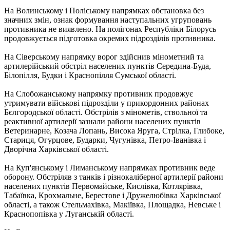
На Волинському і Поліському напрямках обстановка без
значних змін, ознак формування наступальних угруповань
противника не виявлено. На полігонах Республіки Білорусь
продовжується підготовка окремих підрозділів противника.
На Сіверському напрямку ворог здійснив мінометний та
артилерійський обстріл населених пунктів Середина-Буда,
Білопілля, Будки і Краснопілля Сумської області.
На Слобожанському напрямку противник продовжує
утримувати військові підрозділи у прикордонних районах
Бєлгородської області. Обстрілів з мінометів, ствольної та
реактивної артилерії зазнали райони населених пунктів
Ветеринарне, Козача Лопань, Висока Яруга, Стрілка, Глибоке,
Стариця, Огурцове, Бударки, Чугунівка, Петро-Іванівка і
Дворічна Харківської області.
На Куп'янському і Лиманському напрямках противник веде
оборону. Обстріляв з танків і різнокаліберної артилерії райони
населених пунктів Первомайське, Кислівка, Котлярівка,
Табаївка, Крохмальне, Берестове і Дружелюбівка Харківської
області, а також Стельмахівка, Макіївка, Площадка, Невське і
Краснопопівка у Луганській області.