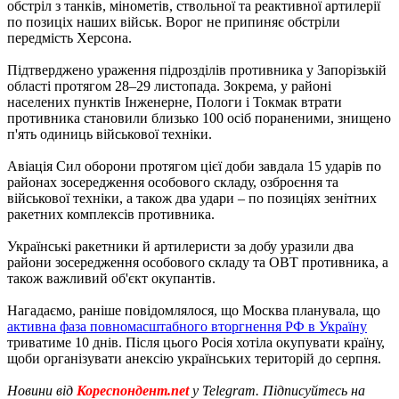
обстріл з танків, мінометів, ствольної та реактивної артилерії
по позиціх наших військ. Ворог не припиняє обстріли
передмість Херсона.
Підтверджено ураження підрозділів противника у Запорізькій
області протягом 28–29 листопада. Зокрема, у районі
населених пунктів Інженерне, Пологи і Токмак втрати
противника становили близько 100 осіб пораненими, знищено
п'ять одиниць військової техніки.
Авіація Сил оборони протягом цієї доби завдала 15 ударів по
районах зосередження особового складу, озброєння та
військової техніки, а також два удари – по позиціях зенітних
ракетних комплексів противника.
Українські ракетники й артилеристи за добу уразили два
райони зосередження особового складу та ОВТ противника, а
також важливий об'єкт окупантів.
Нагадаємо, раніше повідомлялося, що Москва планувала, що
активна фаза повномасштабного вторгнення РФ в Україну
триватиме 10 днів. Після цього Росія хотіла окупувати країну,
щоби організувати анексію українських територій до серпня.
Новини від
Кореспондент.net
у Telegram. Підписуйтесь на