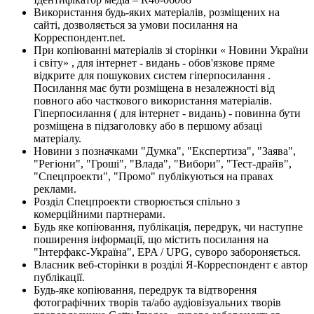
Використання будь-яких матеріалів, розміщених на
сайті, дозволяється за умови посилання на
Корреспондент.net.
При копіюванні матеріалів зі сторінки « Новини України
і світу» , для інтернет - видань - обов'язкове пряме
відкрите для пошукових систем гіперпосилання .
Посилання має бути розміщена в незалежності від
повного або часткового використання матеріалів.
Гіперпосилання ( для інтернет - видань) - повинна бути
розміщена в підзаголовку або в першому абзаці
матеріалу.
Новини з позначками "Думка", "Експертиза", "Заява",
"Регіони", "Гроші", "Влада", "Вибори", "Тест-драйв",
"Спецпроекти", "Промо" публікуються на правах
реклами.
Розділ Спецпроекти створюється спільно з
комерційними партнерами.
Будь яке копіювання, публікація, передрук, чи наступне
поширення інформації, що містить посилання на
"Інтерфакс-Україна", EPA / UPG, суворо забороняється.
Власник веб-сторінки в розділі Я-Корреспондент є автор
публікації.
Будь-яке копіювання, передрук та відтворення
фотографічних творів та/або аудіовізуальних творів