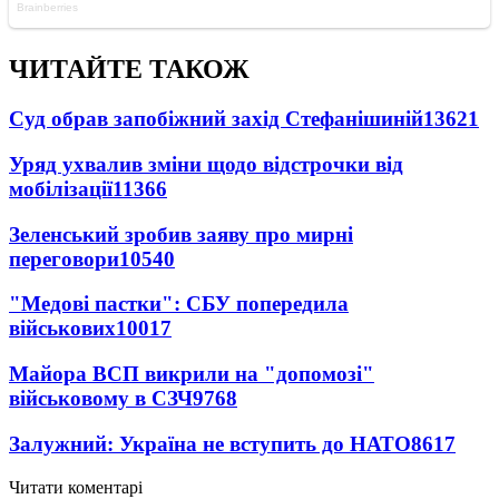
ЧИТАЙТЕ ТАКОЖ
Суд обрав запобіжний захід Стефанішиній
13621
Уряд ухвалив зміни щодо відстрочки від
мобілізації
11366
Зеленський зробив заяву про мирні
переговори
10540
"Медові пастки": СБУ попередила
військових
10017
Майора ВСП викрили на "допомозі"
військовому в СЗЧ
9768
Залужний: Україна не вступить до НАТО
8617
Читати коментарі