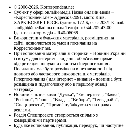
© 2000-2026, Korrespondent.net
Суб'єкт у сфері онлайн-медіа Назва онлайн-медіа –
«КореспонденТ.net» Адреса: 02091, місто Київ,
ХАРКІВСЬКЕ ШОСЕ, будинок 172-Б, офіс 208/1 E-mail:
sunlight@mediadim.com.ua
Телефон: 044-205-43-00
Ідентифікатор медіа – R40-06068
Використання будь-яких матеріалів, розміщених на
сайті, дозволяється за умови посилання на
Корреспондент.net.
При копіюванні матеріалів зі сторінки « Новини України
і світу» , для інтернет - видань - обов'язкове пряме
відкрите для пошукових систем гіперпосилання .
Посилання має бути розміщена в незалежності від
повного або часткового використання матеріалів.
Гіперпосилання ( для інтернет - видань) - повинна бути
розміщена в підзаголовку або в першому абзаці
матеріалу.
Новини з позначками "Думка", "Експертиза", "Заява",
"Регіони", "Гроші", "Влада", "Вибори", "Тест-драйв",
"Спецпроекти", "Промо" публікуються на правах
реклами.
Розділ Спецпроекти створюється спільно з
комерційними партнерами.
Будь яке копіювання, публікація, передрук, чи наступне