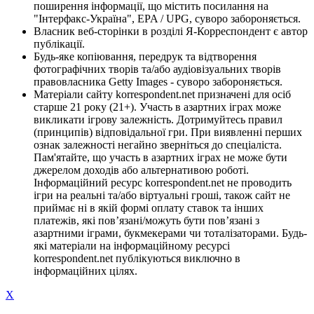
поширення інформації, що містить посилання на
"Інтерфакс-Україна", EPA / UPG, суворо забороняється.
Власник веб-сторінки в розділі Я-Корреспондент є автор
публікації.
Будь-яке копіювання, передрук та відтворення
фотографічних творів та/або аудіовізуальних творів
правовласника Getty Images - суворо забороняється.
Матеріали сайту korrespondent.net призначені для осіб
старше 21 року (21+). Участь в азартних іграх може
викликати ігрову залежність. Дотримуйтесь правил
(принципів) відповідальної гри. При виявленні перших
ознак залежності негайно зверніться до спеціаліста.
Пам'ятайте, що участь в азартних іграх не може бути
джерелом доходів або альтернативою роботі.
Інформаційний ресурс korrespondent.net не проводить
ігри на реальні та/або віртуальні гроші, також сайт не
приймає ні в якій формі оплату ставок та інших
платежів, які пов’язані/можуть бути пов’язані з
азартними іграми, букмекерами чи тоталізаторами. Будь-
які матеріали на інформаційному ресурсі
korrespondent.net публікуються виключно в
інформаційних цілях.
X