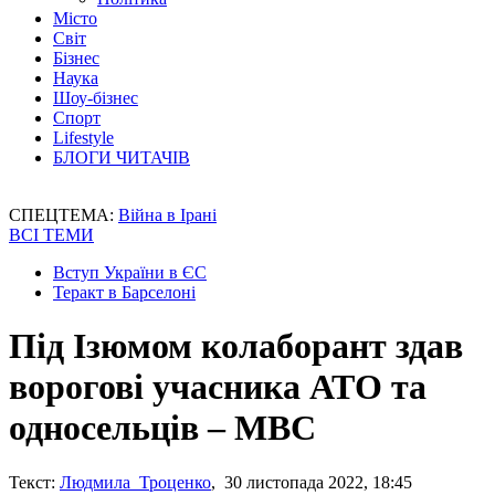
Місто
Світ
Бізнес
Наука
Шоу-бізнес
Спорт
Lifestyle
БЛОГИ ЧИТАЧІВ
СПЕЦТЕМА:
Війна в Ірані
ВСІ ТЕМИ
Вступ України в ЄС
Теракт в Барселоні
Під Ізюмом колаборант здав
ворогові учасника АТО та
односельців – МВС
Текст:
Людмила Троценко
, 30 листопада 2022, 18:45