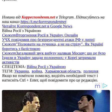
Новини від
Корреспондент.net
в Telegram. Підписуйтесь на
наш канал
https://t.me/korrespondentnet
Читайте Korrespondent.net в Google News
Війна Росії з Україною
Сюжет
Вторгнення Росії в Україну. Онлайн
УЧХ повідомив про безпрецедентні атаки РФ у липні
Сюжет
"Полювати на лучника, а не на стрілу". Як Україні
боротись з балістикою
Сюжет
Загадковий звук вибуху налякав Москву: що це було
Їздили в Україну заради полонених: у Кореї затримали
активістів
СПЕЦТЕМА:
Війна Росії з Україною
ТЕГИ:
Украина
,
война
,
Харьковская область
,
полиция
Якщо ви помітили помилку, виділіть необхідний текст і
натисніть Ctrl + Enter, щоб повідомити про це редакцію.