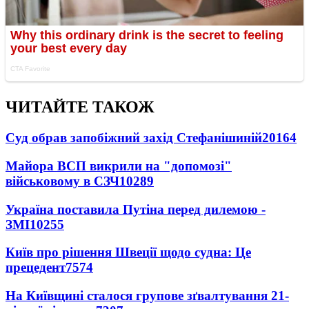
ЧИТАЙТЕ ТАКОЖ
Суд обрав запобіжний захід Стефанішиній
20164
Майора ВСП викрили на "допомозі"
військовому в СЗЧ
10289
Україна поставила Путіна перед дилемою -
ЗМІ
10255
Київ про рішення Швеції щодо судна: Це
прецедент
7574
На Київщині сталося групове зґвалтування 21-