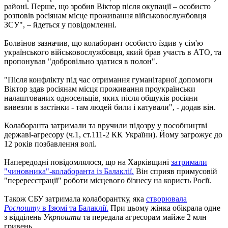
районі. Перше, що зробив Віктор після окупації – особисто
розповів росіянам місце проживання військовослужбовця
ЗСУ", – йдеться у повідомленні.
Болвінов зазначив, що колаборант особисто їздив у сім'ю
українського військовослужбовця, який брав участь в АТО, та
пропонував "добровільно здатися в полон".
"Після конфлікту під час отримання гуманітарної допомоги
Віктор здав росіянам місця проживання проукраїнськи
налаштованих односельців, яких після обшуків росіяни
вивезли в застінки - там людей били і катували", - додав він.
Колаборанта затримали та вручили підозру у пособництві
державі-агресору (ч.1, ст.111-2 КК України). Йому загрожує до
12 років позбавлення волі.
Напередодні повідомлялося, що на Харківщині
затримали
"чиновника"-колаборанта із Балаклії.
Він сприяв примусовій
"перереєстрації" роботи місцевого бізнесу на користь Росії.
Також СБУ затримала колаборантку, яка
створювала
Роспошту
в Ізюмі та Балаклії.
При цьому жінка обікрала одне
з відділень
Укрпошти
та передала агресорам майже 2 млн
гривень.