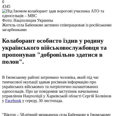
0
4345
Фото: Нацполиция Украины
Житель села Бабенкове активно співпрацював із російськими
загарбниками
Колаборант особисто їздив у родину
українського військовослужбовця та
пропонував "добровільно здатися в
полон".
В Ізюмському районі затримано чоловіка, який під час
тимчасової окупації здавав росіянам інформацію про
українських військових та патріотично налаштованих
односельців. Про це повідомив заступник начальника
управління Нацполіції у Харківській області Сергій Болвінов
у
Facebook
у середу, 30 листопада.
"Віктор – 58-річний мешканець села Бабенкове в Ізюмському