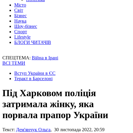
Місто
Світ
Бізнес
Наука
Шоу-бізнес
Спорт
Lifestyle
БЛОГИ ЧИТАЧІВ
СПЕЦТЕМА:
Війна в Ірані
ВСІ ТЕМИ
Вступ України в ЄС
Теракт в Барселоні
Під Харковом поліція
затримала жінку, яка
порвала прапор України
Текст:
Дем'янчук Ольга
, 30 листопада 2022, 20:59