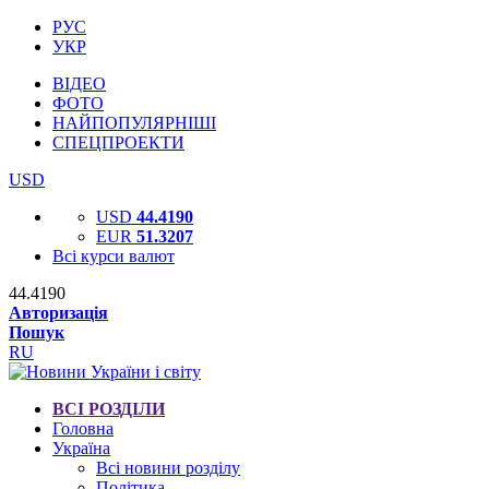
РУС
УКР
ВІДЕО
ФОТО
НАЙПОПУЛЯРНІШІ
СПЕЦПРОЕКТИ
USD
USD
44.4190
EUR
51.3207
Всі курси валют
44.4190
Авторизація
Пошук
RU
ВСІ РОЗДІЛИ
Головна
Україна
Всі новини розділу
Політика