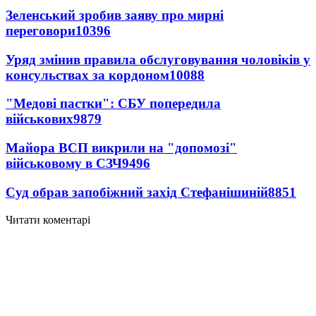
Зеленський зробив заяву про мирні
переговори
10396
Уряд змінив правила обслуговування чоловіків у
консульствах за кордоном
10088
"Медові пастки": СБУ попередила
військових
9879
Майора ВСП викрили на "допомозі"
військовому в СЗЧ
9496
Суд обрав запобіжний захід Стефанішиній
8851
Читати коментарі