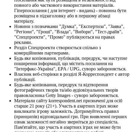
повного або часткового використання матеріалів.
Гіперпосилання ( для інтернет - видань) - повинна бути
розміщена в підзаголовку або в першому абзаці
матеріалу.
Новини з позначками "Думка", "Експертиза", "Заява",
"Регіони", "Гроші", "Влада", "Вибори", "Тест-драйв",
"Спецпроекти", "Промо" публікуються на правах
реклами.
Розділ Спецпроекти створюється спільно з
комерційними партнерами.
Будь яке копіювання, публікація, передрук, чи наступне
поширення інформації, що містить посилання на
"Інтерфакс-Україна", EPA / UPG, суворо забороняється.
Власник веб-сторінки в розділі Я-Корреспондент є автор
публікації.
Будь-яке копіювання, передрук та відтворення
фотографічних творів та/або аудіовізуальних творів
правовласника Getty Images - суворо забороняється.
Матеріали сайту korrespondent.net призначені для осіб
старше 21 року (21+). Участь в азартних іграх може
викликати ігрову залежність. Дотримуйтесь правил
(принципів) відповідальної гри. При виявленні перших
ознак залежності негайно зверніться до спеціаліста.
Пам'ятайте, що участь в азартних іграх не може бути