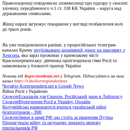
Правоохоронці повідомили зловмисниці про підозру у скоєнні
злочину, передбаченого ч.1 ст. 338 КК України – наруга над
державними символами.
Жінці наразі загрожує покарання у вигляді позбавлення волі
до трьох років.
Як уже повідомлялося раніше, у проросійських телеграм-
каналах Криму
опубліковано анонімний донос на школярку з
Херсона
, яка зараз проживає у кримському місті
Красноперекопську: дівчинка проігнорувала гімн Росії та
намалювала у блокноті прапор України
Новини від
Кореспондент.net
у Telegram. Підписуйтесь на наш
канал
https://t.me/korrespondentnet
Читайте Korrespondent.net в Google News
Війна Росії з Україною
Сюжет
Ескалація для Європи. Російський дрон в Лейпцигу
Сюжет
Вторгнення Росії в Україну. Онлайн
Колумбійські наркокартелі вчаться українській війні
безпілотників - ЗМІ
Сюжет
Зміни в армії РФ: що стоїть за рішенням Путіна
Пропагували війну та окупацію: викрито мережу
прихильників РФ