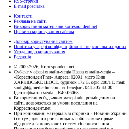
RSS-стрічки
E-mail розсилка
Контакти
Реклама на сайті
Використання матеріалів korrespondent.net
Правила користування сайтом
Договір користування сайтом
Політика у сфері конфіденційності і персональних даних
Угода щодо користування
Редакція
© 2000-2026, Korrespondent.net
Суб'єкт у сфері онлайн-медіа Назва онлайн-медіа –
«КореспонденТ.net» Адреса: 02091, місто Київ,
ХАРКІВСЬКЕ ШОСЕ, будинок 172-Б, офіс 208/1 E-mail:
sunlight@mediadim.com.ua
Телефон: 044-205-43-00
Ідентифікатор медіа – R40-06068
Використання будь-яких матеріалів, розміщених на
сайті, дозволяється за умови посилання на
Корреспондент.net.
При копіюванні матеріалів зі сторінки « Новини України
і світу» , для інтернет - видань - обов'язкове пряме
відкрите для пошукових систем гіперпосилання .
Посилання має бути розміщена в незалежності від