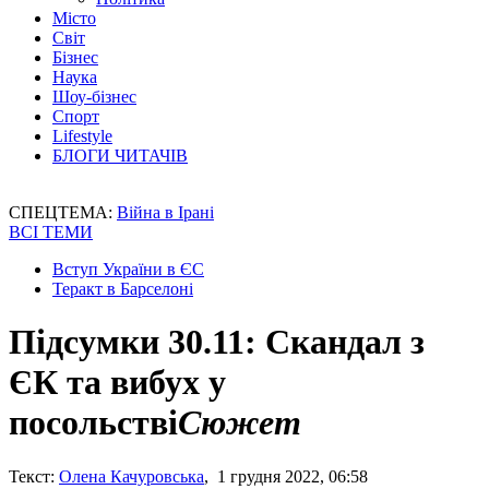
Місто
Світ
Бізнес
Наука
Шоу-бізнес
Спорт
Lifestyle
БЛОГИ ЧИТАЧІВ
СПЕЦТЕМА:
Війна в Ірані
ВСІ ТЕМИ
Вступ України в ЄС
Теракт в Барселоні
Підсумки 30.11: Скандал з
ЄК та вибух у
посольстві
Сюжет
Текст:
Олена Качуровська
, 1 грудня 2022, 06:58