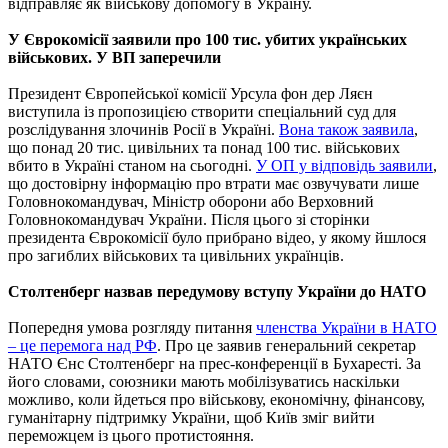
відправляє як військову допомогу в Україну.
У Єврокомісії заявили про 100 тис. убитих українських
військових. У ВП заперечили
Президент Європейської комісії Урсула фон дер Ляєн
виступила із пропозицією створити спеціальний суд для
розслідування злочинів Росії в Україні.
Вона також заявила
,
що понад 20 тис. цивільних та понад 100 тис. військових
вбито в Україні станом на сьогодні.
У ОП у відповідь заявили
,
що достовірну інформацію про втрати має озвучувати лише
Головнокомандувач, Міністр оборони або Верховний
Головнокомандувач України. Після цього зі сторінки
президента Єврокомісії було прибрано відео, у якому йшлося
про загиблих військових та цивільних українців.
Столтенберг назвав передумову вступу України до НАТО
Попередня умова розгляду питання
членства України в НАТО
– це перемога над РФ
. Про це заявив генеральний секретар
НАТО Єнс Столтенберг на прес-конференції в Бухаресті. За
його словами, союзники мають мобілізуватись наскільки
можливо, коли йдеться про військову, економічну, фінансову,
гуманітарну підтримку України, щоб Київ зміг вийти
переможцем із цього протистояння.