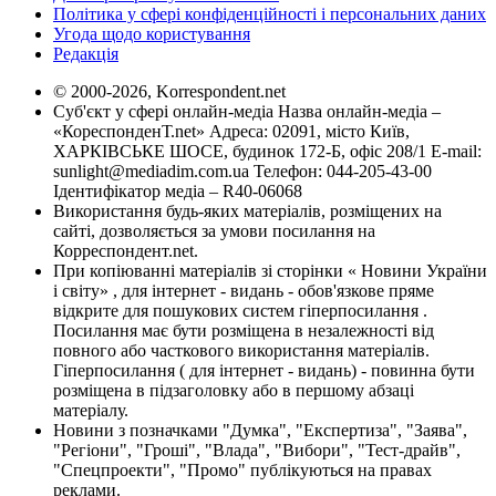
Політика у сфері конфіденційності і персональних даних
Угода щодо користування
Редакція
© 2000-2026, Korrespondent.net
Суб'єкт у сфері онлайн-медіа Назва онлайн-медіа –
«КореспонденТ.net» Адреса: 02091, місто Київ,
ХАРКІВСЬКЕ ШОСЕ, будинок 172-Б, офіс 208/1 E-mail:
sunlight@mediadim.com.ua
Телефон: 044-205-43-00
Ідентифікатор медіа – R40-06068
Використання будь-яких матеріалів, розміщених на
сайті, дозволяється за умови посилання на
Корреспондент.net.
При копіюванні матеріалів зі сторінки « Новини України
і світу» , для інтернет - видань - обов'язкове пряме
відкрите для пошукових систем гіперпосилання .
Посилання має бути розміщена в незалежності від
повного або часткового використання матеріалів.
Гіперпосилання ( для інтернет - видань) - повинна бути
розміщена в підзаголовку або в першому абзаці
матеріалу.
Новини з позначками "Думка", "Експертиза", "Заява",
"Регіони", "Гроші", "Влада", "Вибори", "Тест-драйв",
"Спецпроекти", "Промо" публікуються на правах
реклами.