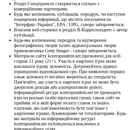
Розділ Спецпроекти створюється спільно з
комерційними партнерами.
Будь яке копіювання, публікація, передрук, чи наступне
поширення інформації, що містить посилання на
"Інтерфакс-Україна", EPA / UPG, суворо забороняється.
Власник веб-сторінки в розділі Я-Корреспондент є автор
публікації.
Будь-яке копіювання, передрук та відтворення
фотографічних творів та/або аудіовізуальних творів
правовласника Getty Images - суворо забороняється.
Матеріали сайту korrespondent.net призначені для осіб
старше 21 року (21+). Участь в азартних іграх може
викликати ігрову залежність. Дотримуйтесь правил
(принципів) відповідальної гри. При виявленні перших
ознак залежності негайно зверніться до спеціаліста.
Пам'ятайте, що участь в азартних іграх не може бути
джерелом доходів або альтернативою роботі.
Інформаційний ресурс korrespondent.net не проводить
ігри на реальні та/або віртуальні гроші, також сайт не
приймає ні в якій формі оплату ставок та інших
платежів, які пов’язані/можуть бути пов’язані з
азартними іграми, букмекерами чи тоталізаторами. Будь-
які матеріали на інформаційному ресурсі
korrespondent.net публікуються виключно в
інформаційних цілях.