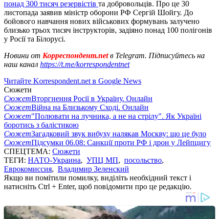
понад 300 тисяч резервістів
та добровольців. Про це 30
листопада заявив міністр оборони РФ Сергій Шойгу. До
бойового навчання нових військових формувань залучено
близько трьох тисяч інструкторів, задіяно понад 100 полігонів
у Росії та Білорусі.
Новини от
Корреспондент.net
в Telegram. Підписуйтесь на
наш канал
https://t.me/korrespondentnet
Читайте Korrespondent.net в Google News
Сюжети
Сюжет
Вторгнення Росії в Україну. Онлайн
Сюжет
Війна на Близькому Сході. Онлайн
Сюжет
"Полювати на лучника, а не на стрілу". Як Україні
боротись з балістикою
Сюжет
Загадковий звук вибуху налякав Москву: що це було
Сюжет
Підсумки 06.08: Санкції проти РФ і дрон у Лейпцигу
СПЕЦТЕМА:
Сюжети
ТЕГИ:
НАТО-Украина
,
УПЦ МП
,
посольство
,
Еврокомиссия
,
Владимир Зеленский
Якщо ви помітили помилку, виділіть необхідний текст і
натисніть Ctrl + Enter, щоб повідомити про це редакцію.