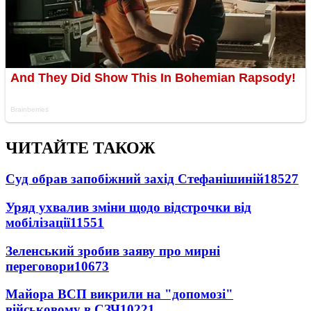
ЧИТАЙТЕ ТАКОЖ
Суд обрав запобіжний захід Стефанішиній
18527
Уряд ухвалив зміни щодо відстрочки від
мобілізації
11551
Зеленський зробив заяву про мирні
переговори
10673
Майора ВСП викрили на "допомозі"
військовому в СЗЧ
10221