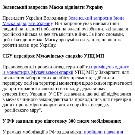
Зеленський запросив Маска відвідати Україну
Президент України Володимир
Зеленський запросив Ілона
Маска відвідати Україну
. Він запропонував найбагатшій
людині на планеті побачити на власні очі збитки, які завдали
російські війська за дев'ять місяців війни. За його словами,
цей візит допоможе Маску зрозуміти ситуацію, перш ніж
робити заяви про Україну.
СБУ перевіряє Мукачівську єпархію УПЦ МП
Правоохоронці провели огляд території та
приміщень одного
із монастирів Мукачівської єпархії
УПЦ МП у Закарпатті для
виявлення заборонених до обігу предметів; здійснили
перевірку осіб на території монастиря щодо їхньої причетності
до протиправної діяльності на шкоду державному
суверенітету України. У СБУ зазначили, що всі дії відбувалися
в межах чинного законодавства та проводились для перевірки
даних про наміри використання єпархії як осередку
"російського міру".
У РФ заявили про підготовку 300 тисяч мобілізованих
У рамках мобілізації в РФ за два місяці
пройшли навчання