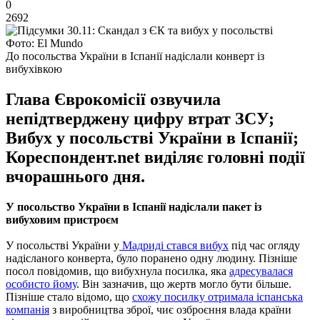
0
2692
Фото: El Mundo
До посольства України в Іспанії надіслали конверт із
вибухівкою
Глава Єврокомісії озвучила
непідтверджену цифру втрат ЗСУ;
Вибух у посольстві України в Іспанії;
Кореспондент.net виділяє головні події
вчорашнього дня.
У посольство України в Іспанії надіслали пакет із
вибуховим пристроєм
У посольстві України у
Мадриді стався вибух
під час огляду
надісланого конверта, було поранено одну людину. Пізніше
посол повідомив, що вибухнула посилка, яка
адресувалася
особисто йому
. Він зазначив, що жертв могло бути більше.
Пізніше стало відомо, що
схожу посилку отримала іспанська
компанія
з виробництва зброї, чиє озброєння влада країни