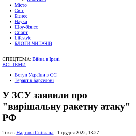
Місто
Світ
Бізнес
Наука
Шоу-бізнес
Спорт
Lifestyle
БЛОГИ ЧИТАЧІВ
СПЕЦТЕМА:
Війна в Ірані
ВСІ ТЕМИ
Вступ України в ЄС
Теракт в Барселоні
У ЗСУ заявили про
"вирішальну ракетну атаку"
РФ
Текст:
Надтока Світлана
, 1 грудня 2022, 13:27