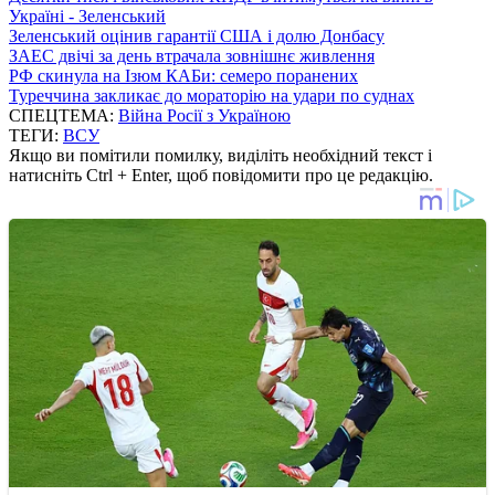
Україні - Зеленський
Зеленський оцінив гарантії США і долю Донбасу
ЗАЕС двічі за день втрачала зовнішнє живлення
РФ скинула на Ізюм КАБи: семеро поранених
Туреччина закликає до мораторію на удари по суднах
СПЕЦТЕМА:
Війна Росії з Україною
ТЕГИ:
ВСУ
Якщо ви помітили помилку, виділіть необхідний текст і
натисніть Ctrl + Enter, щоб повідомити про це редакцію.