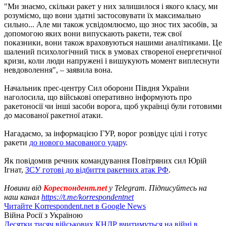
"Ми знаємо, скільки ракет у них залишилося і якого класу, ми
розуміємо, що вони здатні застосовувати їх максимально
сильно... Але ми також усвідомлюємо, що знос тих засобів, за
допомогою яких вони випускають ракети, теж свої
показники, вони також враховуються нашими аналітиками. Це
шалений психологічний тиск в умовах створеної енергетичної
кризи, коли люди напружені і вишукують момент виплеснути
невдоволення", – заявила вона.
Начальник прес-центру Сил оборони Півдня України
наголосила, що військові оперативно інформують про
ракетоносії чи інші засоби ворога, щоб українці були готовими
до масованої ракетної атаки.
Нагадаємо, за інформацією ГУР, ворог розвідує цілі і готує
ракети
до нового масованого удару
.
Як повідомив речник командування Повітряних сил Юрій
Ігнат,
ЗСУ готові до відбиття ракетних атак РФ
.
Новини від
Кореспондент.net
у Telegram. Підписуйтесь на
наш канал
https://t.me/korrespondentnet
Читайте Korrespondent.net в Google News
Війна Росії з Україною
Десятки тисяч військових КНДР вчитимуться на війні в