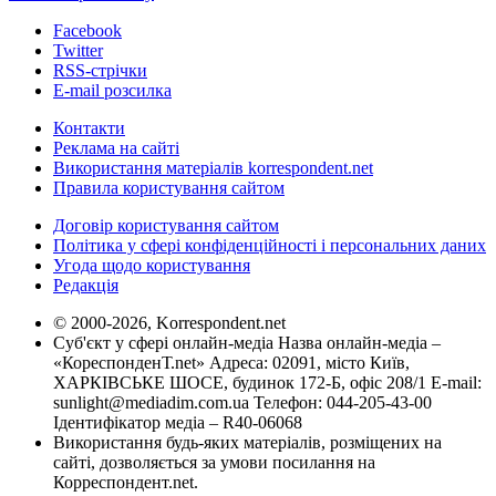
Facebook
Twitter
RSS-стрічки
E-mail розсилка
Контакти
Реклама на сайті
Використання матеріалів korrespondent.net
Правила користування сайтом
Договір користування сайтом
Політика у сфері конфіденційності і персональних даних
Угода щодо користування
Редакція
© 2000-2026, Korrespondent.net
Суб'єкт у сфері онлайн-медіа Назва онлайн-медіа –
«КореспонденТ.net» Адреса: 02091, місто Київ,
ХАРКІВСЬКЕ ШОСЕ, будинок 172-Б, офіс 208/1 E-mail:
sunlight@mediadim.com.ua
Телефон: 044-205-43-00
Ідентифікатор медіа – R40-06068
Використання будь-яких матеріалів, розміщених на
сайті, дозволяється за умови посилання на
Корреспондент.net.