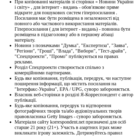
При копіюванні матеріалів зі сторінки « Новини України
і світу» , для інтернет - видань - обов'язкове пряме
відкрите для пошукових систем гіперпосилання .
Посилання має бути розміщена в незалежності від
повного або часткового використання матеріалів.
Гіперпосилання ( для інтернет - видань) - повинна бути
розміщена в підзаголовку або в першому абзаці
матеріалу.
Новини з позначками "Думка", "Експертиза", "Заява",
"Регіони", "Гроші", "Влада", "Вибори", "Тест-драйв",
"Спецпроекти", "Промо" публікуються на правах
реклами.
Розділ Спецпроекти створюється спільно з
комерційними партнерами.
Будь яке копіювання, публікація, передрук, чи наступне
поширення інформації, що містить посилання на
"Інтерфакс-Україна", EPA / UPG, суворо забороняється.
Власник веб-сторінки в розділі Я-Корреспондент є автор
публікації.
Будь-яке копіювання, передрук та відтворення
фотографічних творів та/або аудіовізуальних творів
правовласника Getty Images - суворо забороняється.
Матеріали сайту korrespondent.net призначені для осіб
старше 21 року (21+). Участь в азартних іграх може
викликати ігрову залежність. Дотримуйтесь правил