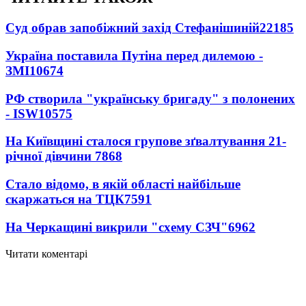
Суд обрав запобіжний захід Стефанішиній
22185
Україна поставила Путіна перед дилемою -
ЗМІ
10674
РФ створила "українську бригаду" з полонених
- ISW
10575
На Київщині сталося групове зґвалтування 21-
річної дівчини
7868
Стало відомо, в якій області найбільше
скаржаться на ТЦК
7591
На Черкащині викрили "схему СЗЧ"
6962
Читати коментарі