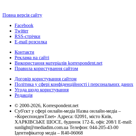
Повна версія сайту
Facebook
Twitter
RSS-стрічки
E-mail розсилка
Контакти
Реклама на сайті
Використання матеріалів korrespondent.net
Правила користування сайтом
Договір користування сайтом
Політика у сфері конфіденційності і персональних даних
Угода щодо користування
Редакція
© 2000-2026, Korrespondent.net
Суб'єкт у сфері онлайн-медіа Назва онлайн-медіа –
«КореспонденТ.net» Адреса: 02091, місто Київ,
ХАРКІВСЬКЕ ШОСЕ, будинок 172-Б, офіс 208/1 E-mail:
sunlight@mediadim.com.ua
Телефон: 044-205-43-00
Ідентифікатор медіа – R40-06068