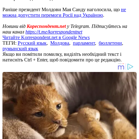
Раніше президент Молдови Мая Санду наголосила, що
не
можна допустити перемоги Росії над Україною
.
Новини від
Кореспондент.net
у Telegram. Підписуйтесь на
наш канал
https://t.me/korrespondentnet
Читайте Korrespondent.net в Google News
ТЕГИ:
Русский язык
,
Молдова
,
парламент
,
бюллетени
,
румынский язык
Якщо ви помітили помилку, виділіть необхідний текст і
натисніть Ctrl + Enter, щоб повідомити про це редакцію.