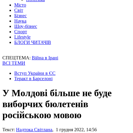
Місто
Світ
Бізнес
Наука
Шоу-бізнес
Спорт
Lifestyle
БЛОГИ ЧИТАЧІВ
СПЕЦТЕМА:
Війна в Ірані
ВСІ ТЕМИ
Вступ України в ЄС
Теракт в Барселоні
У Молдові більше не буде
виборчих бюлетенів
російською мовою
Текст:
Надтока Світлана
, 1 грудня 2022, 14:56