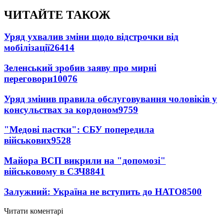
ЧИТАЙТЕ ТАКОЖ
Уряд ухвалив зміни щодо відстрочки від
мобілізації
26414
Зеленський зробив заяву про мирні
переговори
10076
Уряд змінив правила обслуговування чоловіків у
консульствах за кордоном
9759
"Медові пастки": СБУ попередила
військових
9528
Майора ВСП викрили на "допомозі"
військовому в СЗЧ
8841
Залужний: Україна не вступить до НАТО
8500
Читати коментарі