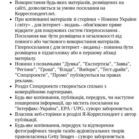
Використання будь-яких матеріалів, розміщених на
сайті, дозволяється за умови посилання на
Корреспондент.net.
При копіюванні матеріалів зі сторінки « Новини України
і світу» , для інтернет - видань - обов'язкове пряме
відкрите для пошукових систем гіперпосилання .
Посилання має бути розміщена в незалежності від
повного або часткового використання матеріалів.
Гіперпосилання ( для інтернет - видань) - повинна бути
розміщена в підзаголовку або в першому абзаці
матеріалу.
Новини з позначками "Думка", "Експертиза", "Заява",
"Регіони", "Гроші", "Влада", "Вибори", "Тест-драйв",
"Спецпроекти", "Промо" публікуються на правах
реклами.
Розділ Спецпроекти створюється спільно з
комерційними партнерами.
Будь яке копіювання, публікація, передрук, чи наступне
поширення інформації, що містить посилання на
"Інтерфакс-Україна", EPA / UPG, суворо забороняється.
Власник веб-сторінки в розділі Я-Корреспондент є автор
публікації.
Будь-яке копіювання, передрук та відтворення
фотографічних творів та/або аудіовізуальних творів
правовласника Getty Images - суворо забороняється.