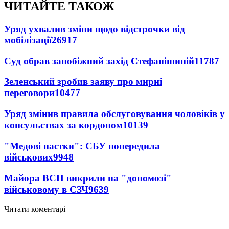
ЧИТАЙТЕ ТАКОЖ
Уряд ухвалив зміни щодо відстрочки від
мобілізації
26917
Суд обрав запобіжний захід Стефанішиній
11787
Зеленський зробив заяву про мирні
переговори
10477
Уряд змінив правила обслуговування чоловіків у
консульствах за кордоном
10139
"Медові пастки": СБУ попередила
військових
9948
Майора ВСП викрили на "допомозі"
військовому в СЗЧ
9639
Читати коментарі