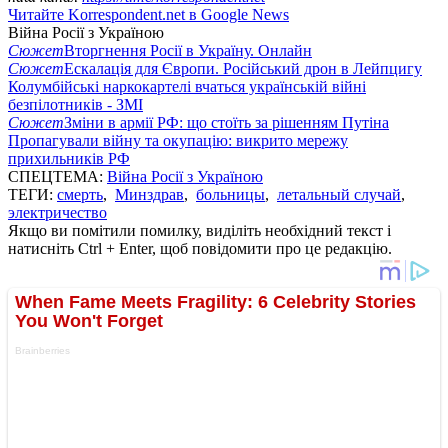
Читайте Korrespondent.net в Google News
Війна Росії з Україною
Сюжет
Вторгнення Росії в Україну. Онлайн
Сюжет
Ескалація для Європи. Російський дрон в Лейпцигу
Колумбійські наркокартелі вчаться українській війні
безпілотників - ЗМІ
Сюжет
Зміни в армії РФ: що стоїть за рішенням Путіна
Пропагували війну та окупацію: викрито мережу
прихильників РФ
СПЕЦТЕМА:
Війна Росії з Україною
ТЕГИ:
смерть
,
Минздрав
,
больницы
,
летальный случай
,
электричество
Якщо ви помітили помилку, виділіть необхідний текст і
натисніть Ctrl + Enter, щоб повідомити про це редакцію.