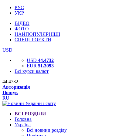
РУС
УКР
ВІДЕО
ФОТО
НАЙПОПУЛЯРНІШІ
СПЕЦПРОЕКТИ
USD
USD
44.4732
EUR
51.3093
Всі курси валют
44.4732
Авторизація
Пошук
RU
ВСІ РОЗДІЛИ
Головна
Україна
Всі новини розділу
Політика