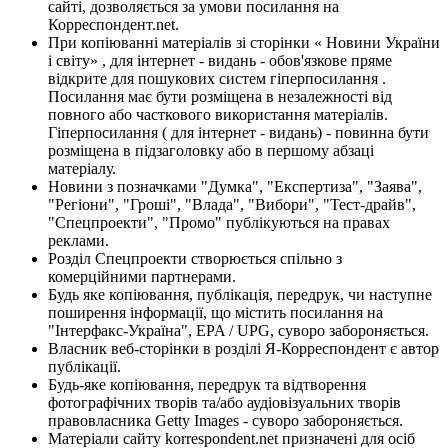
сайті, дозволяється за умови посилання на
Корреспондент.net.
При копіюванні матеріалів зі сторінки « Новини України
і світу» , для інтернет - видань - обов'язкове пряме
відкрите для пошукових систем гіперпосилання .
Посилання має бути розміщена в незалежності від
повного або часткового використання матеріалів.
Гіперпосилання ( для інтернет - видань) - повинна бути
розміщена в підзаголовку або в першому абзаці
матеріалу.
Новини з позначками "Думка", "Експертиза", "Заява",
"Регіони", "Гроші", "Влада", "Вибори", "Тест-драйв",
"Спецпроекти", "Промо" публікуються на правах
реклами.
Розділ Спецпроекти створюється спільно з
комерційними партнерами.
Будь яке копіювання, публікація, передрук, чи наступне
поширення інформації, що містить посилання на
"Інтерфакс-Україна", EPA / UPG, суворо забороняється.
Власник веб-сторінки в розділі Я-Корреспондент є автор
публікації.
Будь-яке копіювання, передрук та відтворення
фотографічних творів та/або аудіовізуальних творів
правовласника Getty Images - суворо забороняється.
Матеріали сайту korrespondent.net призначені для осіб