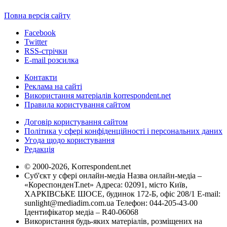
Повна версія сайту
Facebook
Twitter
RSS-стрічки
E-mail розсилка
Контакти
Реклама на сайті
Використання матеріалів korrespondent.net
Правила користування сайтом
Договір користування сайтом
Політика у сфері конфіденційності і персональних даних
Угода щодо користування
Редакція
© 2000-2026, Korrespondent.net
Суб'єкт у сфері онлайн-медіа Назва онлайн-медіа –
«КореспонденТ.net» Адреса: 02091, місто Київ,
ХАРКІВСЬКЕ ШОСЕ, будинок 172-Б, офіс 208/1 E-mail:
sunlight@mediadim.com.ua
Телефон: 044-205-43-00
Ідентифікатор медіа – R40-06068
Використання будь-яких матеріалів, розміщених на