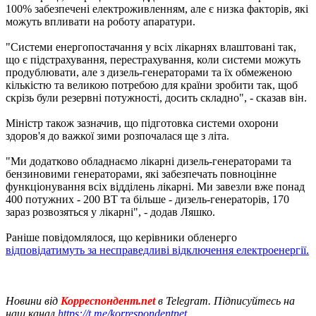
100% забезпечені електроживленням, але є низка факторів, які
можуть впливати на роботу апаратури.
"Системи енергопостачання у всіх лікарнях влаштовані так,
що є підстрахування, перестрахування, коли системи можуть
продублювати, але з дизель-генераторами та їх обмеженою
кількістю та великою потребою для країни зробити так, щоб
скрізь були резервні потужності, досить складно", - сказав він.
Міністр також зазначив, що підготовка системи охорони
здоров'я до важкої зими розпочалася ще з літа.
"Ми додатково обладнаємо лікарні дизель-генераторами та
бензиновими генераторами, які забезпечать повноцінне
функціонування всіх відділень лікарні. Ми завезли вже понад
400 потужних - 200 ВТ та більше - дизель-генераторів, 170
зараз розвозяться у лікарні", - додав Ляшко.
Раніше повідомлялося, що керівники обленерго
відповідатимуть за несправедливі відключення електроенергії.
Новини від
Корреспондент.net
в Telegram. Підписуйтесь на
наш канал
https://t.me/korrespondentnet