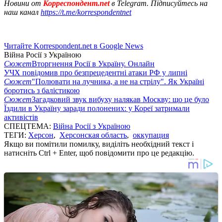
Новини от
Корреспондент.net
в Telegram. Підписуйтесь на
наш канал
https://t.me/korrespondentnet
Читайте Korrespondent.net в Google News
Війна Росії з Україною
Сюжет
Вторгнення Росії в Україну. Онлайн
УЧХ повідомив про безпрецедентні атаки РФ у липні
Сюжет
"Полювати на лучника, а не на стрілу". Як Україні
боротись з балістикою
Сюжет
Загадковий звук вибуху налякав Москву: що це було
Їздили в Україну заради полонених: у Кореї затримали
активістів
СПЕЦТЕМА:
Війна Росії з Україною
ТЕГИ:
Херсон
,
Херсонская область
,
оккупация
Якщо ви помітили помилку, виділіть необхідний текст і
натисніть Ctrl + Enter, щоб повідомити про це редакцію.