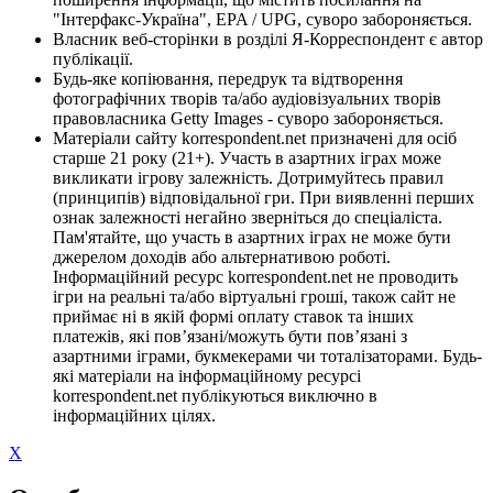
"Інтерфакс-Україна", EPA / UPG, суворо забороняється.
Власник веб-сторінки в розділі Я-Корреспондент є автор
публікації.
Будь-яке копіювання, передрук та відтворення
фотографічних творів та/або аудіовізуальних творів
правовласника Getty Images - суворо забороняється.
Матеріали сайту korrespondent.net призначені для осіб
старше 21 року (21+). Участь в азартних іграх може
викликати ігрову залежність. Дотримуйтесь правил
(принципів) відповідальної гри. При виявленні перших
ознак залежності негайно зверніться до спеціаліста.
Пам'ятайте, що участь в азартних іграх не може бути
джерелом доходів або альтернативою роботі.
Інформаційний ресурс korrespondent.net не проводить
ігри на реальні та/або віртуальні гроші, також сайт не
приймає ні в якій формі оплату ставок та інших
платежів, які пов’язані/можуть бути пов’язані з
азартними іграми, букмекерами чи тоталізаторами. Будь-
які матеріали на інформаційному ресурсі
korrespondent.net публікуються виключно в
інформаційних цілях.
X