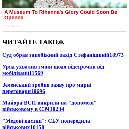
ЧИТАЙТЕ ТАКОЖ
Суд обрав запобіжний захід Стефанішиній
18973
Уряд ухвалив зміни щодо відстрочки від
мобілізації
11569
Зеленський зробив заяву про мирні
переговори
10696
Майора ВСП викрили на "допомозі"
військовому в СЗЧ
10234
"Медові пастки": СБУ попередила
військових
10158