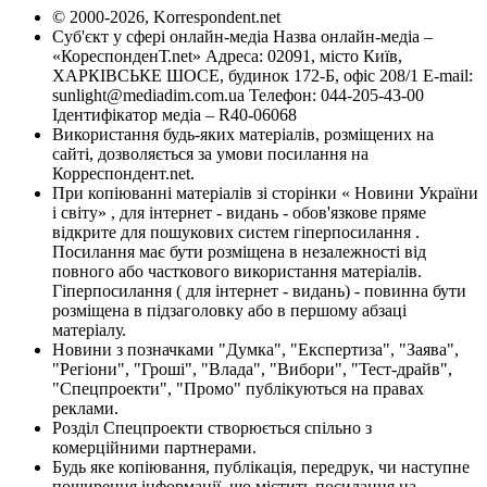
© 2000-2026, Korrespondent.net
Суб'єкт у сфері онлайн-медіа Назва онлайн-медіа –
«КореспонденТ.net» Адреса: 02091, місто Київ,
ХАРКІВСЬКЕ ШОСЕ, будинок 172-Б, офіс 208/1 E-mail:
sunlight@mediadim.com.ua
Телефон: 044-205-43-00
Ідентифікатор медіа – R40-06068
Використання будь-яких матеріалів, розміщених на
сайті, дозволяється за умови посилання на
Корреспондент.net.
При копіюванні матеріалів зі сторінки « Новини України
і світу» , для інтернет - видань - обов'язкове пряме
відкрите для пошукових систем гіперпосилання .
Посилання має бути розміщена в незалежності від
повного або часткового використання матеріалів.
Гіперпосилання ( для інтернет - видань) - повинна бути
розміщена в підзаголовку або в першому абзаці
матеріалу.
Новини з позначками "Думка", "Експертиза", "Заява",
"Регіони", "Гроші", "Влада", "Вибори", "Тест-драйв",
"Спецпроекти", "Промо" публікуються на правах
реклами.
Розділ Спецпроекти створюється спільно з
комерційними партнерами.
Будь яке копіювання, публікація, передрук, чи наступне
поширення інформації, що містить посилання на