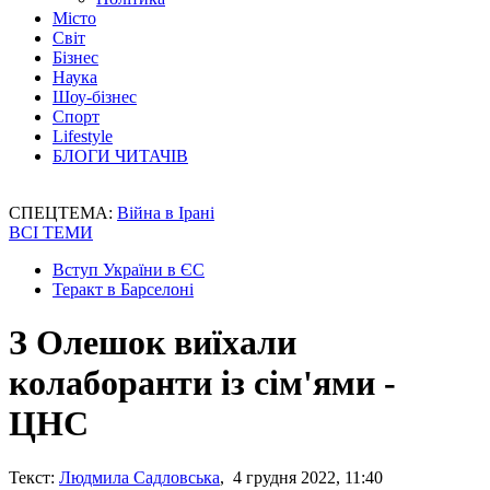
Місто
Світ
Бізнес
Наука
Шоу-бізнес
Спорт
Lifestyle
БЛОГИ ЧИТАЧІВ
СПЕЦТЕМА:
Війна в Ірані
ВСІ ТЕМИ
Вступ України в ЄС
Теракт в Барселоні
З Олешок виїхали
колаборанти із сім'ями -
ЦНС
Текст:
Людмила Садловська
, 4 грудня 2022, 11:40