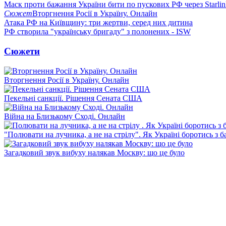
Маск проти бажання України бити по пускових РФ через Starlin
Сюжет
Вторгнення Росії в Україну. Онлайн
Атака РФ на Київщину: три жертви, серед них дитина
РФ створила "українську бригаду" з полонених - ISW
Сюжети
Вторгнення Росії в Україну. Онлайн
Пекельні санкції. Рішення Сената США
Війна на Близькому Сході. Онлайн
"Полювати на лучника, а не на стрілу". Як Україні боротись з 
Загадковий звук вибуху налякав Москву: що це було