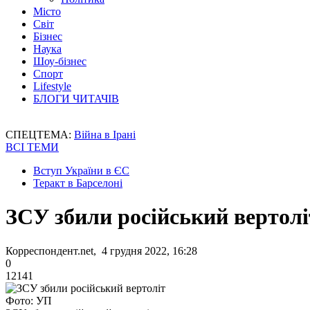
Місто
Світ
Бізнес
Наука
Шоу-бізнес
Спорт
Lifestyle
БЛОГИ ЧИТАЧІВ
СПЕЦТЕМА:
Війна в Ірані
ВСІ ТЕМИ
Вступ України в ЄС
Теракт в Барселоні
ЗСУ збили російський вертолі
Корреспондент.net, 4 грудня 2022, 16:28
0
12141
Фото: УП