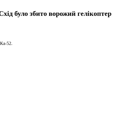
Схід було збито ворожий гелікоптер
Ка-52.