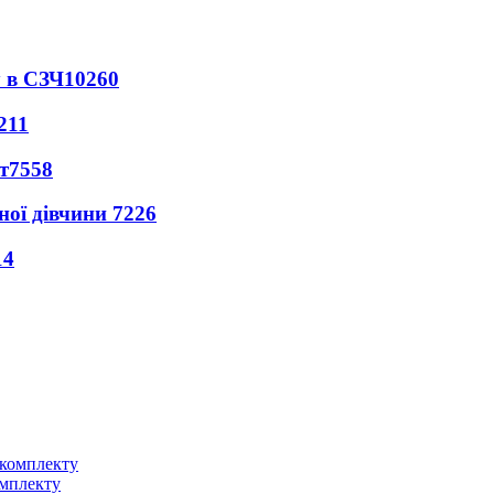
 в СЗЧ
10260
211
т
7558
ної дівчини
7226
14
омплекту