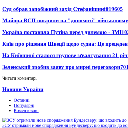
Суд обрав запобіжний захід Стефанішиній
19605
Майора ВСП викрили на "допомозі" військовому
Україна поставила Путіна перед дилемою - ЗМІ
10
Київ про рішення Швеції щодо судна: Це прецеден
На Київщині сталося групове зґвалтування 21-річ
Зеленський зробив заяву про мирні переговори
70
Читати коментарі
Новини України
Останні
Популярні
Коментовані
ЗСУ отримали нове спорядження Бундесверу: що входить до к