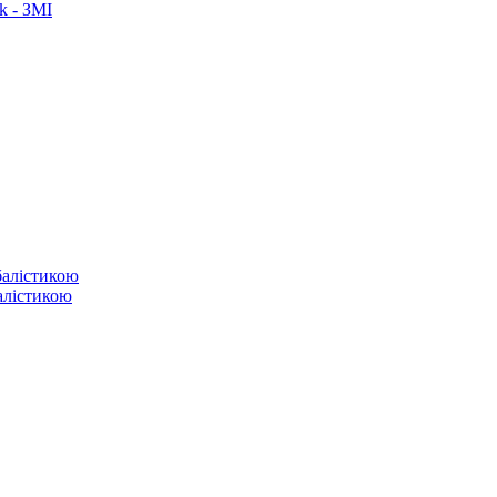
k - ЗМІ
балістикою