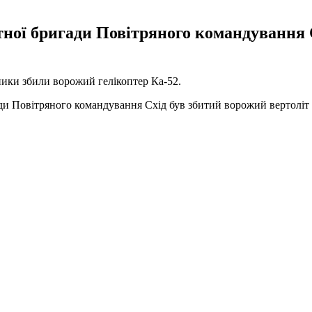
етної бригади Повітряного командування 
тники збили ворожий гелікоптер Ка-52.
гади Повітряного командування Схід був збитий ворожий вертоліт 