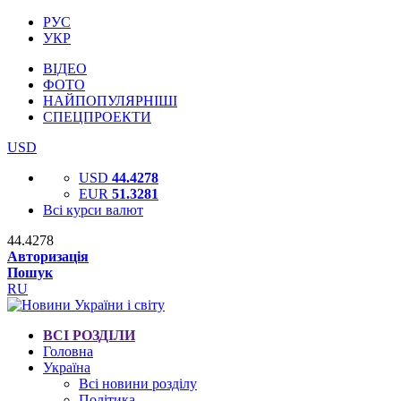
РУС
УКР
ВІДЕО
ФОТО
НАЙПОПУЛЯРНІШІ
СПЕЦПРОЕКТИ
USD
USD
44.4278
EUR
51.3281
Всі курси валют
44.4278
Авторизація
Пошук
RU
ВСІ РОЗДІЛИ
Головна
Україна
Всі новини розділу
Політика