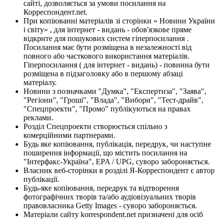
сайті, дозволяється за умови посилання на
Корреспондент.net.
При копіюванні матеріалів зі сторінки « Новини України
і світу» , для інтернет - видань - обов'язкове пряме
відкрите для пошукових систем гіперпосилання .
Посилання має бути розміщена в незалежності від
повного або часткового використання матеріалів.
Гіперпосилання ( для інтернет - видань) - повинна бути
розміщена в підзаголовку або в першому абзаці
матеріалу.
Новини з позначками "Думка", "Експертиза", "Заява",
"Регіони", "Гроші", "Влада", "Вибори", "Тест-драйв",
"Спецпроекти", "Промо" публікуються на правах
реклами.
Розділ Спецпроекти створюється спільно з
комерційними партнерами.
Будь яке копіювання, публікація, передрук, чи наступне
поширення інформації, що містить посилання на
"Інтерфакс-Україна", EPA / UPG, суворо забороняється.
Власник веб-сторінки в розділі Я-Корреспондент є автор
публікації.
Будь-яке копіювання, передрук та відтворення
фотографічних творів та/або аудіовізуальних творів
правовласника Getty Images - суворо забороняється.
Матеріали сайту korrespondent.net призначені для осіб