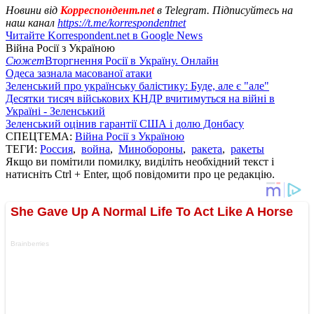
Новини від
Корреспондент.net
в Telegram. Підписуйтесь на
наш канал
https://t.me/korrespondentnet
Читайте Korrespondent.net в Google News
Війна Росії з Україною
Сюжет
Вторгнення Росії в Україну. Онлайн
Одеса зазнала масованої атаки
Зеленський про українську балістику: Буде, але є "але"
Десятки тисяч військових КНДР вчитимуться на війні в
Україні - Зеленський
Зеленський оцінив гарантії США і долю Донбасу
СПЕЦТЕМА:
Війна Росії з Україною
ТЕГИ:
Россия
,
война
,
Минобороны
,
ракета
,
ракеты
Якщо ви помітили помилку, виділіть необхідний текст і
натисніть Ctrl + Enter, щоб повідомити про це редакцію.