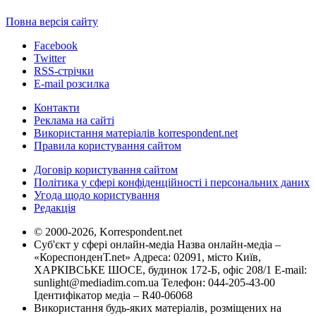
Повна версія сайту
Facebook
Twitter
RSS-стрічки
E-mail розсилка
Контакти
Реклама на сайті
Використання матеріалів korrespondent.net
Правила користування сайтом
Договір користування сайтом
Політика у сфері конфіденційності і персональних даних
Угода щодо користування
Редакція
© 2000-2026, Korrespondent.net
Суб'єкт у сфері онлайн-медіа Назва онлайн-медіа –
«КореспонденТ.net» Адреса: 02091, місто Київ,
ХАРКІВСЬКЕ ШОСЕ, будинок 172-Б, офіс 208/1 E-mail:
sunlight@mediadim.com.ua
Телефон: 044-205-43-00
Ідентифікатор медіа – R40-06068
Використання будь-яких матеріалів, розміщених на