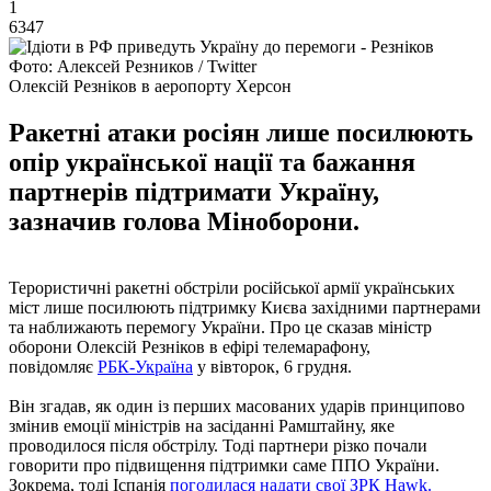
1
6347
Фото: Алексей Резников / Twitter
Олексій Резніков в аеропорту Херсон
Ракетні атаки росіян лише посилюють
опір української нації та бажання
партнерів підтримати Україну,
зазначив голова Міноборони.
Терористичні ракетні обстріли російської армії українських
міст лише посилюють підтримку Києва західними партнерами
та наближають перемогу України. Про це сказав міністр
оборони Олексій Резніков в ефірі телемарафону,
повідомляє
РБК-Україна
у вівторок, 6 грудня.
Він згадав, як один із перших масованих ударів принципово
змінив емоції міністрів на засіданні Рамштайну, яке
проводилося після обстрілу. Тоді партнери різко почали
говорити про підвищення підтримки саме ППО України.
Зокрема, тоді Іспанія
погодилася надати свої ЗРК Hawk.