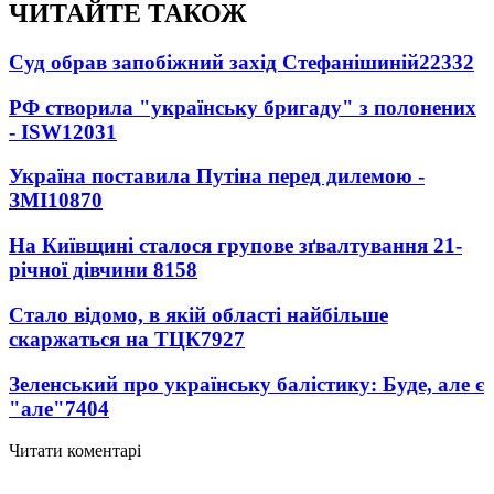
ЧИТАЙТЕ ТАКОЖ
Суд обрав запобіжний захід Стефанішиній
22332
РФ створила "українську бригаду" з полонених
- ISW
12031
Україна поставила Путіна перед дилемою -
ЗМІ
10870
На Київщині сталося групове зґвалтування 21-
річної дівчини
8158
Стало відомо, в якій області найбільше
скаржаться на ТЦК
7927
Зеленський про українську балістику: Буде, але є
"але"
7404
Читати коментарі