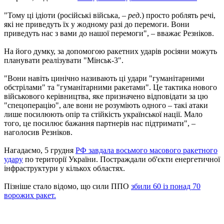
"Тому ці ідіоти (російські війська, –
ред
.) просто роблять речі,
які не приведуть їх у жодному разі до перемоги. Вони
приведуть нас з вами до нашої перемоги", – вважає Резніков.
На його думку, за допомогою ракетних ударів росіяни можуть
планувати реалізувати "Мінськ-3".
"Вони навіть цинічно називають ці удари "гуманітарними
обстрілами" та "гуманітарними ракетами". Це тактика нового
військового керівництва, яке призначено відповідати за цю
"спецоперацію", але вони не розуміють одного – такі атаки
лише посилюють опір та стійкість української нації. Мало
того, це посилює бажання партнерів нас підтримати", –
наголосив Резніков.
Нагадаємо, 5 грудня
РФ завдала восьмого масового ракетного
удару
по території України. Постраждали об'єкти енергетичної
інфраструктури у кількох областях.
Пізніше стало відомо, що сили ППО
збили 60 із понад 70
ворожих ракет.