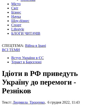
Місто
Світ
Бізнес
Наука
Шоу-бізнес
Спорт
Lifestyle
БЛОГИ ЧИТАЧІВ
СПЕЦТЕМА:
Війна в Ірані
ВСІ ТЕМИ
Вступ України в ЄС
Теракт в Барселоні
Ідіоти в РФ приведуть
Україну до перемоги -
Резніков
Текст:
Людмила Троценко
, 6 грудня 2022, 11:43