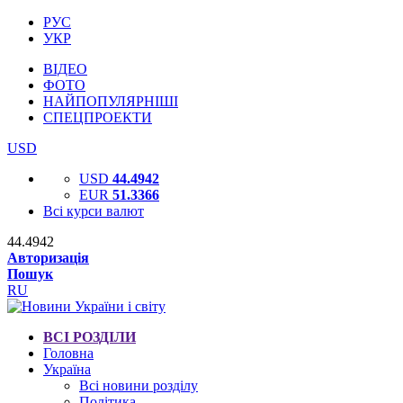
РУС
УКР
ВІДЕО
ФОТО
НАЙПОПУЛЯРНІШІ
СПЕЦПРОЕКТИ
USD
USD
44.4942
EUR
51.3366
Всі курси валют
44.4942
Авторизація
Пошук
RU
ВСІ РОЗДІЛИ
Головна
Україна
Всі новини розділу
Політика