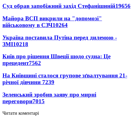
Суд обрав запобіжний захід Стефанішиній
19656
Майора ВСП викрили на "допомозі"
військовому в СЗЧ
10264
Україна поставила Путіна перед дилемою -
ЗМІ
10218
Київ про рішення Швеції щодо судна: Це
прецедент
7562
На Київщині сталося групове зґвалтування 21-
річної дівчини
7239
Зеленський зробив заяву про мирні
переговори
7015
Читати коментарі