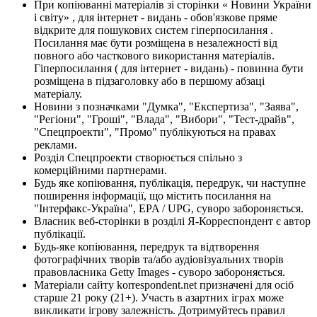
При копіюванні матеріалів зі сторінки « Новини України
і світу» , для інтернет - видань - обов'язкове пряме
відкрите для пошукових систем гіперпосилання .
Посилання має бути розміщена в незалежності від
повного або часткового використання матеріалів.
Гіперпосилання ( для інтернет - видань) - повинна бути
розміщена в підзаголовку або в першому абзаці
матеріалу.
Новини з позначками "Думка", "Експертиза", "Заява",
"Регіони", "Гроші", "Влада", "Вибори", "Тест-драйв",
"Спецпроекти", "Промо" публікуються на правах
реклами.
Розділ Спецпроекти створюється спільно з
комерційними партнерами.
Будь яке копіювання, публікація, передрук, чи наступне
поширення інформації, що містить посилання на
"Інтерфакс-Україна", EPA / UPG, суворо забороняється.
Власник веб-сторінки в розділі Я-Корреспондент є автор
публікації.
Будь-яке копіювання, передрук та відтворення
фотографічних творів та/або аудіовізуальних творів
правовласника Getty Images - суворо забороняється.
Матеріали сайту korrespondent.net призначені для осіб
старше 21 року (21+). Участь в азартних іграх може
викликати ігрову залежність. Дотримуйтесь правил