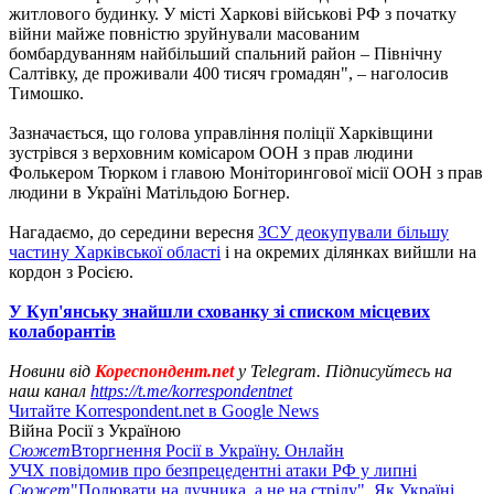
житлового будинку. У місті Харкові військові РФ з початку
війни майже повністю зруйнували масованим
бомбардуванням найбільший спальний район – Північну
Салтівку, де проживали 400 тисяч громадян", – наголосив
Тимошко.
Зазначається, що голова управління поліції Харківщини
зустрівся з верховним комісаром ООН з прав людини
Фолькером Тюрком і главою Моніторингової місії ООН з прав
людини в Україні Матільдою Богнер.
Нагадаємо, до середини вересня
ЗСУ деокупували більшу
частину Харківської області
і на окремих ділянках вийшли на
кордон з Росією.
У Куп'янську знайшли схованку зі списком місцевих
колаборантів
Новини від
Кореспондент.net
у Telegram. Підписуйтесь на
наш канал
https://t.me/korrespondentnet
Читайте Korrespondent.net в Google News
Війна Росії з Україною
Сюжет
Вторгнення Росії в Україну. Онлайн
УЧХ повідомив про безпрецедентні атаки РФ у липні
Сюжет
"Полювати на лучника, а не на стрілу". Як Україні