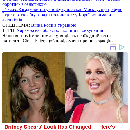
боротись з балістикою
Сюжет
Загадковий звук вибуху налякав Москву: що це було
Їздили в Україну заради полонених: у Кореї затримали
активістів
СПЕЦТЕМА:
Війна Росії з Україною
ТЕГИ:
Харьковская область
,
полиция
,
оккупация
Якщо ви помітили помилку, виділіть необхідний текст і
натисніть Ctrl + Enter, щоб повідомити про це редакцію.