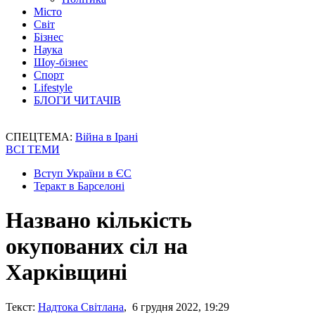
Місто
Світ
Бізнес
Наука
Шоу-бізнес
Спорт
Lifestyle
БЛОГИ ЧИТАЧІВ
СПЕЦТЕМА:
Війна в Ірані
ВСІ ТЕМИ
Вступ України в ЄС
Теракт в Барселоні
Названо кількість
окупованих сіл на
Харківщині
Текст:
Надтока Світлана
, 6 грудня 2022, 19:29