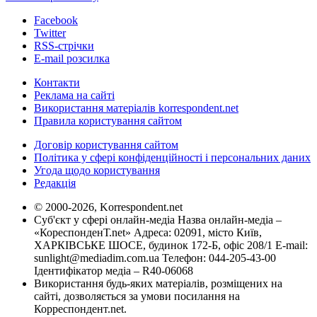
Facebook
Twitter
RSS-стрічки
E-mail розсилка
Контакти
Реклама на сайті
Використання матеріалів korrespondent.net
Правила користування сайтом
Договір користування сайтом
Політика у сфері конфіденційності і персональних даних
Угода щодо користування
Редакція
© 2000-2026, Korrespondent.net
Суб'єкт у сфері онлайн-медіа Назва онлайн-медіа –
«КореспонденТ.net» Адреса: 02091, місто Київ,
ХАРКІВСЬКЕ ШОСЕ, будинок 172-Б, офіс 208/1 E-mail:
sunlight@mediadim.com.ua
Телефон: 044-205-43-00
Ідентифікатор медіа – R40-06068
Використання будь-яких матеріалів, розміщених на
сайті, дозволяється за умови посилання на
Корреспондент.net.