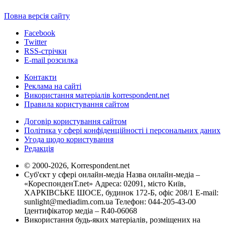
Повна версія сайту
Facebook
Twitter
RSS-стрічки
E-mail розсилка
Контакти
Реклама на сайті
Використання матеріалів korrespondent.net
Правила користування сайтом
Договір користування сайтом
Політика у сфері конфіденційності і персональних даних
Угода щодо користування
Редакція
© 2000-2026, Korrespondent.net
Суб'єкт у сфері онлайн-медіа Назва онлайн-медіа –
«КореспонденТ.net» Адреса: 02091, місто Київ,
ХАРКІВСЬКЕ ШОСЕ, будинок 172-Б, офіс 208/1 E-mail:
sunlight@mediadim.com.ua
Телефон: 044-205-43-00
Ідентифікатор медіа – R40-06068
Використання будь-яких матеріалів, розміщених на