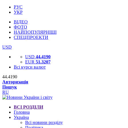
РУС
УКР
ВІДЕО
ФОТО
НАЙПОПУЛЯРНІШІ
СПЕЦПРОЕКТИ
USD
USD
44.4190
EUR
51.3207
Всі курси валют
44.4190
Авторизація
Пошук
RU
ВСІ РОЗДІЛИ
Головна
Україна
Всі новини розділу
Політика