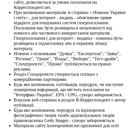
сайті, дозволяється за умови посилання на
Корреспондент.net.
При копіюванні матеріалів зі сторінки « Новини України
і світу» , для інтернет - видань - обов'язкове пряме
відкрите для пошукових систем гіперпосилання .
Посилання має бути розміщена в незалежності від
повного або часткового використання матеріалів.
Гіперпосилання ( для інтернет - видань) - повинна бути
розміщена в підзаголовку або в першому абзаці
матеріалу.
Новини з позначками "Думка", "Експертиза", "Заява",
"Регіони", "Гроші", "Влада", "Вибори", "Тест-драйв",
"Спецпроекти", "Промо" публікуються на правах
реклами.
Розділ Спецпроекти створюється спільно з
комерційними партнерами.
Будь яке копіювання, публікація, передрук, чи наступне
поширення інформації, що містить посилання на
"Інтерфакс-Україна", EPA / UPG, суворо забороняється.
Власник веб-сторінки в розділі Я-Корреспондент є автор
публікації.
Будь-яке копіювання, передрук та відтворення
фотографічних творів та/або аудіовізуальних творів
правовласника Getty Images - суворо забороняється.
Матеріали сайту korrespondent.net призначені для осіб