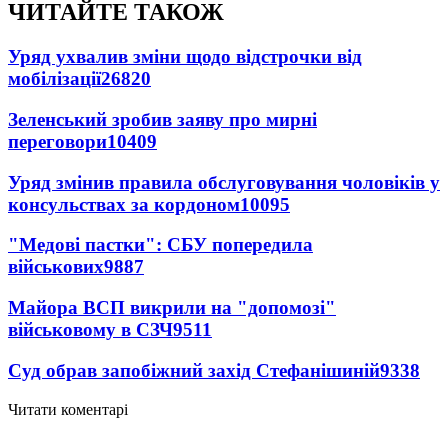
ЧИТАЙТЕ ТАКОЖ
Уряд ухвалив зміни щодо відстрочки від
мобілізації
26820
Зеленський зробив заяву про мирні
переговори
10409
Уряд змінив правила обслуговування чоловіків у
консульствах за кордоном
10095
"Медові пастки": СБУ попередила
військових
9887
Майора ВСП викрили на "допомозі"
військовому в СЗЧ
9511
Суд обрав запобіжний захід Стефанішиній
9338
Читати коментарі