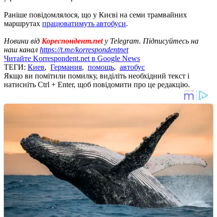
Раніше повідомлялося, що у Києві на семи трамвайних
маршрутах
працюватимуть автобуси
.
Новини від
Кореспондент.net
у Telegram. Підписуйтесь на
наш канал
https://t.me/korrespondentnet
Читайте Korrespondent.net в Google News
ТЕГИ:
Киев
,
Германия
,
помощь
,
автобус
Якщо ви помітили помилку, виділіть необхідний текст і
натисніть Ctrl + Enter, щоб повідомити про це редакцію.