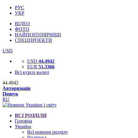
РУС
УКР
ВІДЕО
ФОТО
НАЙПОПУЛЯРНІШІ
СПЕЦПРОЕКТИ
USD
USD
44.4942
EUR
51.3366
Всі курси валют
44.4942
Авторизація
Пошук
RU
ВСІ РОЗДІЛИ
Головна
Україна
Всі новини розділу
Політика