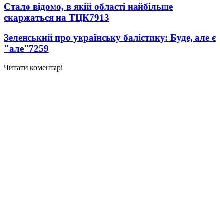
Стало відомо, в якій області найбільше
скаржаться на ТЦК
7913
Зеленський про українську балістику: Буде, але є
"але"
7259
Читати коментарі