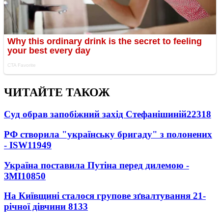
ЧИТАЙТЕ ТАКОЖ
Суд обрав запобіжний захід Стефанішиній
22318
РФ створила "українську бригаду" з полонених
- ISW
11949
Україна поставила Путіна перед дилемою -
ЗМІ
10850
На Київщині сталося групове зґвалтування 21-
річної дівчини
8133