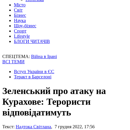
Місто
Світ
Бізнес
Наука
Шоу-бізнес
Спорт
Lifestyle
БЛОГИ ЧИТАЧІВ
СПЕЦТЕМА:
Війна в Ірані
ВСІ ТЕМИ
Вступ України в ЄС
Теракт в Барселоні
Зеленський про атаку на
Курахове: Терористи
відповідатимуть
Текст:
Надтока Світлана
, 7 грудня 2022, 17:56