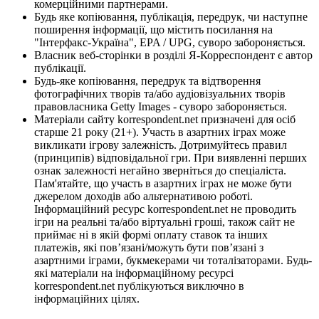
комерційними партнерами.
Будь яке копіювання, публікація, передрук, чи наступне
поширення інформації, що містить посилання на
"Інтерфакс-Україна", EPA / UPG, суворо забороняється.
Власник веб-сторінки в розділі Я-Корреспондент є автор
публікації.
Будь-яке копіювання, передрук та відтворення
фотографічних творів та/або аудіовізуальних творів
правовласника Getty Images - суворо забороняється.
Матеріали сайту korrespondent.net призначені для осіб
старше 21 року (21+). Участь в азартних іграх може
викликати ігрову залежність. Дотримуйтесь правил
(принципів) відповідальної гри. При виявленні перших
ознак залежності негайно зверніться до спеціаліста.
Пам'ятайте, що участь в азартних іграх не може бути
джерелом доходів або альтернативою роботі.
Інформаційний ресурс korrespondent.net не проводить
ігри на реальні та/або віртуальні гроші, також сайт не
приймає ні в якій формі оплату ставок та інших
платежів, які пов’язані/можуть бути пов’язані з
азартними іграми, букмекерами чи тоталізаторами. Будь-
які матеріали на інформаційному ресурсі
korrespondent.net публікуються виключно в
інформаційних цілях.