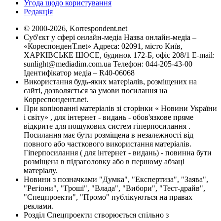
Угода щодо користування
Редакція
© 2000-2026, Korrespondent.net
Суб'єкт у сфері онлайн-медіа Назва онлайн-медіа –
«КореспонденТ.net» Адреса: 02091, місто Київ,
ХАРКІВСЬКЕ ШОСЕ, будинок 172-Б, офіс 208/1 E-mail:
sunlight@mediadim.com.ua
Телефон: 044-205-43-00
Ідентифікатор медіа – R40-06068
Використання будь-яких матеріалів, розміщених на
сайті, дозволяється за умови посилання на
Корреспондент.net.
При копіюванні матеріалів зі сторінки « Новини України
і світу» , для інтернет - видань - обов'язкове пряме
відкрите для пошукових систем гіперпосилання .
Посилання має бути розміщена в незалежності від
повного або часткового використання матеріалів.
Гіперпосилання ( для інтернет - видань) - повинна бути
розміщена в підзаголовку або в першому абзаці
матеріалу.
Новини з позначками "Думка", "Експертиза", "Заява",
"Регіони", "Гроші", "Влада", "Вибори", "Тест-драйв",
"Спецпроекти", "Промо" публікуються на правах
реклами.
Розділ Спецпроекти створюється спільно з