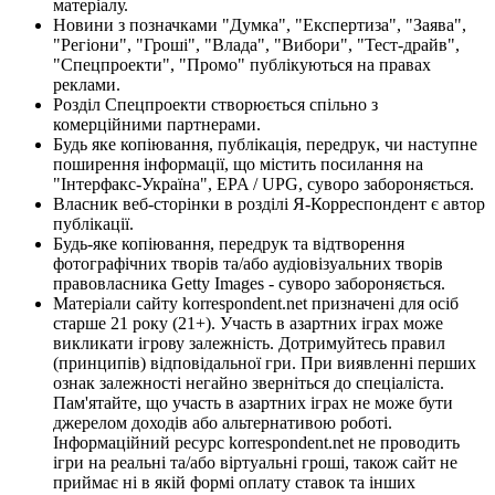
матеріалу.
Новини з позначками "Думка", "Експертиза", "Заява",
"Регіони", "Гроші", "Влада", "Вибори", "Тест-драйв",
"Спецпроекти", "Промо" публікуються на правах
реклами.
Розділ Спецпроекти створюється спільно з
комерційними партнерами.
Будь яке копіювання, публікація, передрук, чи наступне
поширення інформації, що містить посилання на
"Інтерфакс-Україна", EPA / UPG, суворо забороняється.
Власник веб-сторінки в розділі Я-Корреспондент є автор
публікації.
Будь-яке копіювання, передрук та відтворення
фотографічних творів та/або аудіовізуальних творів
правовласника Getty Images - суворо забороняється.
Матеріали сайту korrespondent.net призначені для осіб
старше 21 року (21+). Участь в азартних іграх може
викликати ігрову залежність. Дотримуйтесь правил
(принципів) відповідальної гри. При виявленні перших
ознак залежності негайно зверніться до спеціаліста.
Пам'ятайте, що участь в азартних іграх не може бути
джерелом доходів або альтернативою роботі.
Інформаційний ресурс korrespondent.net не проводить
ігри на реальні та/або віртуальні гроші, також сайт не
приймає ні в якій формі оплату ставок та інших