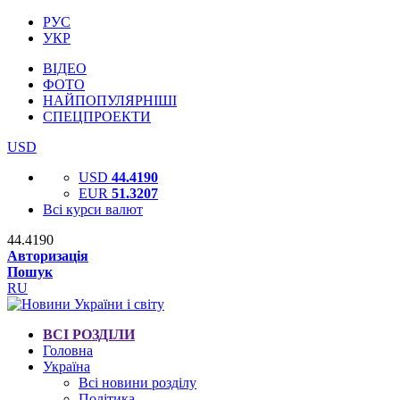
РУС
УКР
ВІДЕО
ФОТО
НАЙПОПУЛЯРНІШІ
СПЕЦПРОЕКТИ
USD
USD
44.4190
EUR
51.3207
Всі курси валют
44.4190
Авторизація
Пошук
RU
ВСІ РОЗДІЛИ
Головна
Україна
Всі новини розділу
Політика