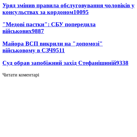
Уряд змінив правила обслуговування чоловіків у
консульствах за кордоном
10095
"Медові пастки": СБУ попередила
військових
9887
Майора ВСП викрили на "допомозі"
військовому в СЗЧ
9511
Суд обрав запобіжний захід Стефанішиній
9338
Читати коментарі