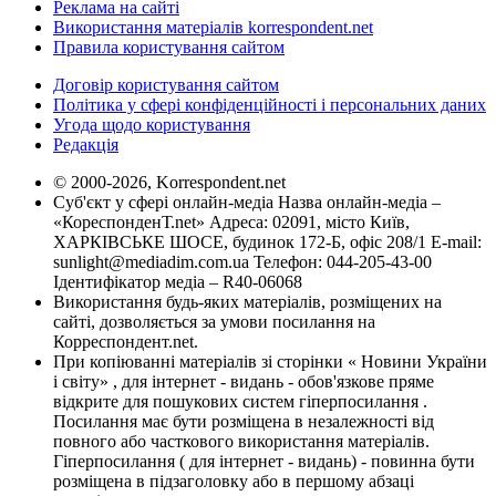
Реклама на сайті
Використання матеріалів korrespondent.net
Правила користування сайтом
Договір користування сайтом
Політика у сфері конфіденційності і персональних даних
Угода щодо користування
Редакція
© 2000-2026, Korrespondent.net
Суб'єкт у сфері онлайн-медіа Назва онлайн-медіа –
«КореспонденТ.net» Адреса: 02091, місто Київ,
ХАРКІВСЬКЕ ШОСЕ, будинок 172-Б, офіс 208/1 E-mail:
sunlight@mediadim.com.ua
Телефон: 044-205-43-00
Ідентифікатор медіа – R40-06068
Використання будь-яких матеріалів, розміщених на
сайті, дозволяється за умови посилання на
Корреспондент.net.
При копіюванні матеріалів зі сторінки « Новини України
і світу» , для інтернет - видань - обов'язкове пряме
відкрите для пошукових систем гіперпосилання .
Посилання має бути розміщена в незалежності від
повного або часткового використання матеріалів.
Гіперпосилання ( для інтернет - видань) - повинна бути
розміщена в підзаголовку або в першому абзаці