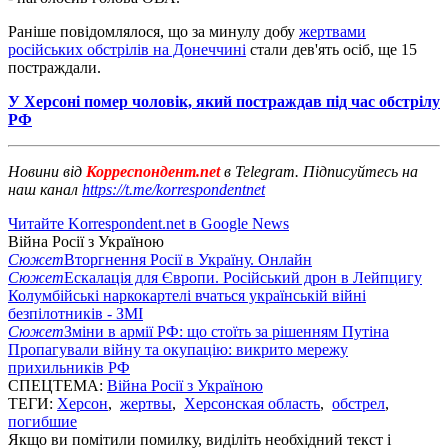
Раніше повідомлялося, що за минулу добу
жертвами
російських обстрілів на Донеччині
стали дев'ять осіб, ще 15
постраждали.
У Херсоні помер чоловік, який постраждав під час обстрілу
РФ
Новини від
Корреспондент.net
в Telegram. Підписуйтесь на
наш канал
https://t.me/korrespondentnet
Читайте Korrespondent.net в Google News
Війна Росії з Україною
Сюжет
Вторгнення Росії в Україну. Онлайн
Сюжет
Ескалація для Європи. Російський дрон в Лейпцигу
Колумбійські наркокартелі вчаться українській війні
безпілотників - ЗМІ
Сюжет
Зміни в армії РФ: що стоїть за рішенням Путіна
Пропагували війну та окупацію: викрито мережу
прихильників РФ
СПЕЦТЕМА:
Війна Росії з Україною
ТЕГИ:
Херсон
,
жертвы
,
Херсонская область
,
обстрел
,
погибшие
Якщо ви помітили помилку, виділіть необхідний текст і