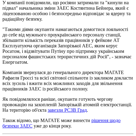
У компанії повідомили, що росіяни затримали та "кинули на
підвал" начальника зміни ЗАЕС Костянтина Бейнера, який є
ліцензованою особою і безпосередньо відповідає за ядерну та
радіаційну безпеку.
"Такими діями окупанти намагаються домогтися лояльності
до себе від мужнього проукраїнського персоналу станції,
збільшити кількість переказів працівників у фейкове АТ
Експлуатуюча організація Запорізької АЕС, яким керує
Росатом, і відзвітувати Путіну про підтримку українським
персоналом фашистських терористичних дій Росії", - зазначає
Енергоатом.
Компанія звернулася до генерального директора МАГАТЕ
Рафаеля Гроссі та всієї світової спільноти із закликом докласти
всіх зусиль і вжити всіх можливих заходів для звільнення
працівників ЗАЕС із російського полону.
Як повідомлялося раніше, окупанти готують чергову
провокацію на захопленій Запорізькій атомній електростанції.
На територію об'єкта
завезли РСЗВ Град
.
Також відомо, що МАГАТЕ може винести
рішення щодо
безпеки ЗАЕС
уже до кінця року.