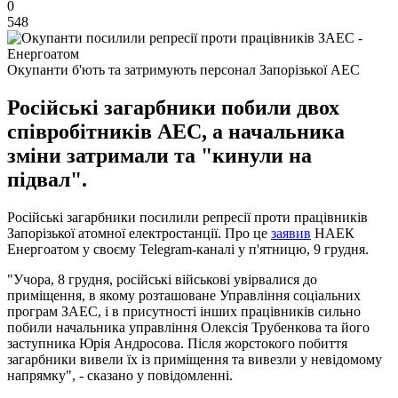
0
548
Окупанти б'ють та затримують персонал Запорізької АЕС
Російські загарбники побили двох
співробітників АЕС, а начальника
зміни затримали та "кинули на
підвал".
Російські загарбники посилили репресії проти працівників
Запорізької атомної електростанції. Про це
заявив
НАЕК
Енергоатом у своєму Telegram-каналі у п'ятницю, 9 грудня.
"Учора, 8 грудня, російські військові увірвалися до
приміщення, в якому розташоване Управління соціальних
програм ЗАЕС, і в присутності інших працівників сильно
побили начальника управління Олексія Трубенкова та його
заступника Юрія Андросова. Після жорстокого побиття
загарбники вивели їх із приміщення та вивезли у невідомому
напрямку", - сказано у повідомленні.