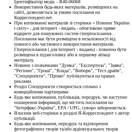
Ідентифікатор медіа – R40-06068
Використання будь-яких матеріалів, розміщених на
сайті, дозволяється за умови посилання на
Корреспондент.net.
При копіюванні матеріалів зі сторінки « Новини України
і світу» , для інтернет - видань - обов'язкове пряме
відкрите для пошукових систем гіперпосилання .
Посилання має бути розміщена в незалежності від
повного або часткового використання матеріалів.
Гіперпосилання ( для інтернет - видань) - повинна бути
розміщена в підзаголовку або в першому абзаці
матеріалу.
Новини з позначками "Думка", "Експертиза", "Заява",
"Регіони", "Гроші", "Влада", "Вибори", "Тест-драйв",
"Спецпроекти", "Промо" публікуються на правах
реклами.
Розділ Спецпроекти створюється спільно з
комерційними партнерами.
Будь яке копіювання, публікація, передрук, чи наступне
поширення інформації, що містить посилання на
"Інтерфакс-Україна", EPA / UPG, суворо забороняється.
Власник веб-сторінки в розділі Я-Корреспондент є автор
публікації.
Будь-яке копіювання, передрук та відтворення
фотографічних творів та/або аудіовізуальних творів