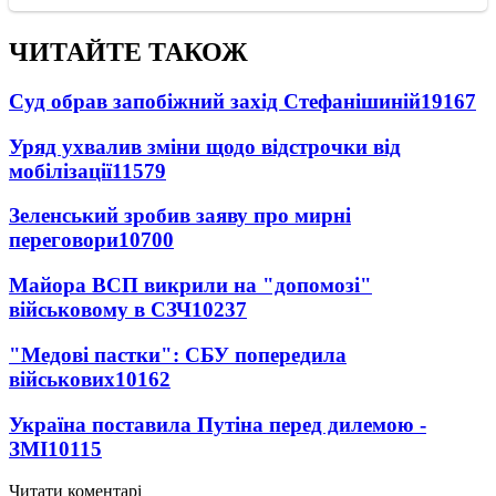
ЧИТАЙТЕ ТАКОЖ
Суд обрав запобіжний захід Стефанішиній
19167
Уряд ухвалив зміни щодо відстрочки від
мобілізації
11579
Зеленський зробив заяву про мирні
переговори
10700
Майора ВСП викрили на "допомозі"
військовому в СЗЧ
10237
"Медові пастки": СБУ попередила
військових
10162
Україна поставила Путіна перед дилемою -
ЗМІ
10115
Читати коментарі