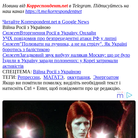
Новини від
Корреспондент.net
в Telegram. Підписуйтесь на
наш канал
https://t.me/korrespondentnet
Читайте Korrespondent.net в Google News
Війна Росії з Україною
Сюжет
Вторгнення Росії в Україну. Онлайн
УЧХ повідомив про безпрецедентні атаки РФ у липні
Сюжет
"Полювати на лучника, а не на стрілу". Як Україні
боротись з балістикою
Сюжет
Загадковий звук вибуху налякав Москву: що це було
Їздили в Україну заради полонених: у Кореї затримали
активістів
СПЕЦТЕМА:
Війна Росії з Україною
ТЕГИ:
Репрессии
,
МАГАТЭ
,
оккупация
,
Энергоатом
Якщо ви помітили помилку, виділіть необхідний текст і
натисніть Ctrl + Enter, щоб повідомити про це редакцію.