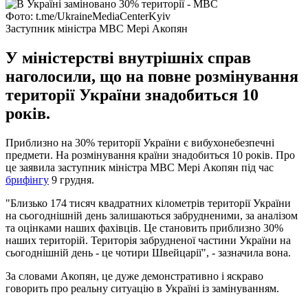
Фото: t.me/UkraineMediaCenterKyiv
Заступник міністра МВС Мері Акопян
У міністерстві внутрішніх справ
наголосили, що на повне розмінування
території України знадобиться 10
років.
Приблизно на 30% території України є вибухонебезпечні
предмети. На розмінування країни знадобиться 10 років. Про
це заявила заступник міністра МВС Мері Акопян під час
брифінгу
9 грудня.
"Близько 174 тисяч квадратних кілометрів території України
на сьогоднішній день залишаються забрудненими, за аналізом
та оцінками наших фахівців. Це становить приблизно 30%
наших територій. Територія забрудненої частини України на
сьогоднішній день - це чотири Швейцарії", - зазначила вона.
За словами Акопян, це дуже демонстративно і яскраво
говорить про реальну ситуацію в Україні із замінуванням.