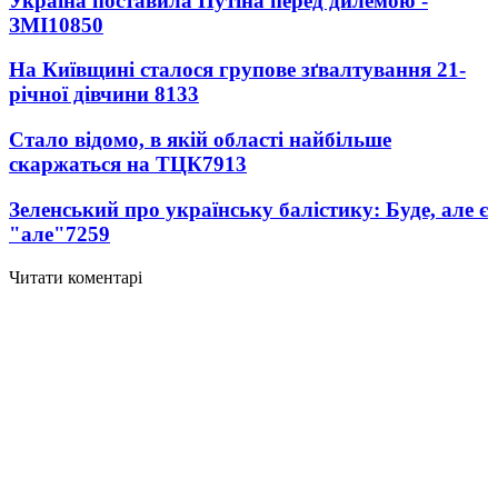
Україна поставила Путіна перед дилемою -
ЗМІ
10850
На Київщині сталося групове зґвалтування 21-
річної дівчини
8133
Стало відомо, в якій області найбільше
скаржаться на ТЦК
7913
Зеленський про українську балістику: Буде, але є
"але"
7259
Читати коментарі