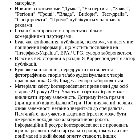
матеріалу.
Новини з позначками "Думка", "Експертиза", "Заява",
"Регіони", "Гроші", "Влада", "Вибори", "Тест-драйв",
"Спецпроекти", "Промо" публікуються на правах
реклами.
Розділ Спецпроекти створюється спільно з
комерційними партнерами.
Будь яке копіювання, публікація, передрук, чи наступне
поширення інформації, що містить посилання на
"Інтерфакс-Україна", EPA / UPG, суворо забороняється.
Власник веб-сторінки в розділі Я-Корреспондент є автор
публікації.
Будь-яке копіювання, передрук та відтворення
фотографічних творів та/або аудіовізуальних творів
правовласника Getty Images - суворо забороняється.
Матеріали сайту korrespondent.net призначені для осіб
старше 21 року (21+). Участь в азартних іграх може
викликати ігрову залежність. Дотримуйтесь правил
(принципів) відповідальної гри. При виявленні перших
ознак залежності негайно зверніться до спеціаліста.
Пам'ятайте, що участь в азартних іграх не може бути
джерелом доходів або альтернативою роботі.
Інформаційний ресурс korrespondent.net не проводить
ігри на реальні та/або віртуальні гроші, також сайт не
приймає ні в якій формі оплату ставок та інших