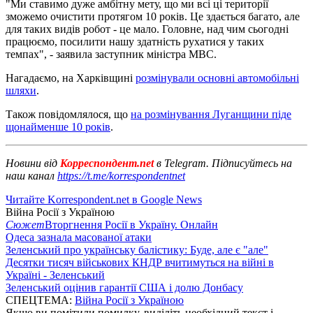
"Ми ставимо дуже амбітну мету, що ми всі ці території
зможемо очистити протягом 10 років. Це здається багато, але
для таких видів робот - це мало. Головне, над чим сьогодні
працюємо, посилити нашу здатність рухатися у таких
темпах", - заявила заступник міністра МВС.
Нагадаємо, на Харківщині
розмінували основні автомобільні
шляхи
.
Також повідомлялося, що
на розмінування Луганщини піде
щонайменше 10 років
.
Новини від
Корреспондент.net
в Telegram. Підписуйтесь на
наш канал
https://t.me/korrespondentnet
Читайте Korrespondent.net в Google News
Війна Росії з Україною
Сюжет
Вторгнення Росії в Україну. Онлайн
Одеса зазнала масованої атаки
Зеленський про українську балістику: Буде, але є "але"
Десятки тисяч військових КНДР вчитимуться на війні в
Україні - Зеленський
Зеленський оцінив гарантії США і долю Донбасу
СПЕЦТЕМА:
Війна Росії з Україною
Якщо ви помітили помилку, виділіть необхідний текст і