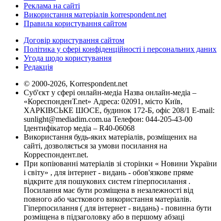
Реклама на сайті
Використання матеріалів korrespondent.net
Правила користування сайтом
Договір користування сайтом
Політика у сфері конфіденційності і персональних даних
Угода щодо користування
Редакція
© 2000-2026, Korrespondent.net
Суб'єкт у сфері онлайн-медіа Назва онлайн-медіа –
«КореспонденТ.net» Адреса: 02091, місто Київ,
ХАРКІВСЬКЕ ШОСЕ, будинок 172-Б, офіс 208/1 E-mail:
sunlight@mediadim.com.ua
Телефон: 044-205-43-00
Ідентифікатор медіа – R40-06068
Використання будь-яких матеріалів, розміщених на
сайті, дозволяється за умови посилання на
Корреспондент.net.
При копіюванні матеріалів зі сторінки « Новини України
і світу» , для інтернет - видань - обов'язкове пряме
відкрите для пошукових систем гіперпосилання .
Посилання має бути розміщена в незалежності від
повного або часткового використання матеріалів.
Гіперпосилання ( для інтернет - видань) - повинна бути
розміщена в підзаголовку або в першому абзаці