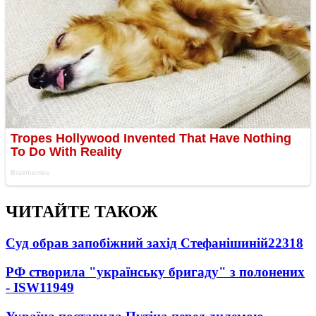
ЧИТАЙТЕ ТАКОЖ
Суд обрав запобіжний захід Стефанішиній
22318
РФ створила "українську бригаду" з полонених
- ISW
11949