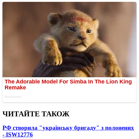
ЧИТАЙТЕ ТАКОЖ
РФ створила "українську бригаду" з полонених
- ISW
12776