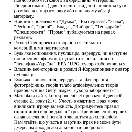
повного або часткового використання матеріалів.
Гіперпосилання ( для інтернет - видань) - повинна бути
розміщена в підзаголовку або в першому абзаці
матеріалу.
Новини з позначками "Думка", "Експертиза", "Заява",
"Регіони", "Гроші", "Влада", "Вибори", "Тест-драйв",
"Спецпроекти", "Промо" публікуються на правах
реклами.
Розділ Спецпроекти створюється спільно з
комерційними партнерами.
Будь яке копіювання, публікація, передрук, чи наступне
поширення інформації, що містить посилання на
"Інтерфакс-Україна", EPA / UPG, суворо забороняється.
Власник веб-сторінки в розділі Я-Корреспондент є автор
публікації.
Будь-яке копіювання, передрук та відтворення
фотографічних творів та/або аудіовізуальних творів
правовласника Getty Images - суворо забороняється.
Матеріали сайту korrespondent.net призначені для осіб
старше 21 року (21+). Участь в азартних іграх може
викликати ігрову залежність. Дотримуйтесь правил
(принципів) відповідальної гри. При виявленні перших
ознак залежності негайно зверніться до спеціаліста.
Пам'ятайте, що участь в азартних іграх не може бути
джерелом доходів або альтернативою роботі.