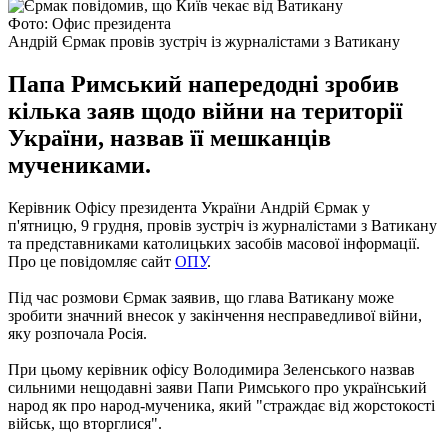
Фото: Офис президента
Андрій Єрмак провів зустріч із журналістами з Ватикану
Папа Римський напередодні зробив
кілька заяв щодо війни на території
України, назвав її мешканців
мучениками.
Керівник Офісу президента України Андрій Єрмак у
п'ятницю, 9 грудня, провів зустріч із журналістами з Ватикану
та представниками католицьких засобів масової інформації.
Про це повідомляє сайт
ОПУ
.
Під час розмови Єрмак заявив, що глава Ватикану може
зробити значний внесок у закінчення несправедливої війни,
яку розпочала Росія.
При цьому керівник офісу Володимира Зеленського назвав
сильними нещодавні заяви Папи Римського про український
народ як про народ-мученика, який "страждає від жорстокості
військ, що вторглися".