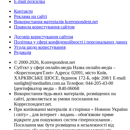
E-mail розсилка
Контакти
Реклама на сайті
Використання матеріалів korrespondent.net
Правила користування сайтом
Договір користування сайтом
Політика у сфері конфіденційності і персональних даних
Угода щодо користування
Редакція
© 2000-2026, Korrespondent.net
Суб'єкт у сфері онлайн-медіа Назва онлайн-медіа –
«КореспонденТ.net» Адреса: 02091, місто Київ,
ХАРКІВСЬКЕ ШОСЕ, будинок 172-Б, офіс 208/1 E-mail:
sunlight@mediadim.com.ua
Телефон: 044-205-43-00
Ідентифікатор медіа – R40-06068
Використання будь-яких матеріалів, розміщених на
сайті, дозволяється за умови посилання на
Корреспондент.net.
При копіюванні матеріалів зі сторінки « Новини України
і світу» , для інтернет - видань - обов'язкове пряме
відкрите для пошукових систем гіперпосилання .
Посилання має бути розміщена в незалежності від