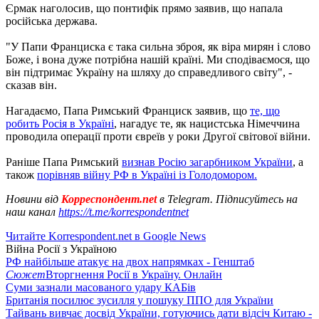
Єрмак наголосив, що понтифік прямо заявив, що напала
російська держава.
"У Папи Франциска є така сильна зброя, як віра мирян і слово
Боже, і вона дуже потрібна нашій країні. Ми сподіваємося, що
він підтримає Україну на шляху до справедливого світу", -
сказав він.
Нагадаємо, Папа Римський Франциск заявив, що
те, що
робить Росія в Україні
, нагадує те, як нацистська Німеччина
проводила операції проти євреїв у роки Другої світової війни.
Раніше Папа Римський
визнав Росію загарбником України
, а
також
порівняв війну РФ в Україні із Голодомором.
Новини від
Корреспондент.net
в Telegram. Підписуйтесь на
наш канал
https://t.me/korrespondentnet
Читайте Korrespondent.net в Google News
Війна Росії з Україною
РФ найбільше атакує на двох напрямках - Генштаб
Сюжет
Вторгнення Росії в Україну. Онлайн
Суми зазнали масованого удару КАБів
Британія посилює зусилля у пошуку ППО для України
Тайвань вивчає досвід України, готуючись дати відсіч Китаю -