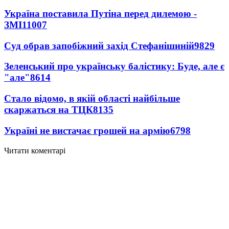
Україна поставила Путіна перед дилемою -
ЗМІ
11007
Суд обрав запобіжний захід Стефанішиній
9829
Зеленський про українську балістику: Буде, але є
"але"
8614
Стало відомо, в якій області найбільше
скаржаться на ТЦК
8135
Україні не вистачає грошей на армію
6798
Читати коментарі