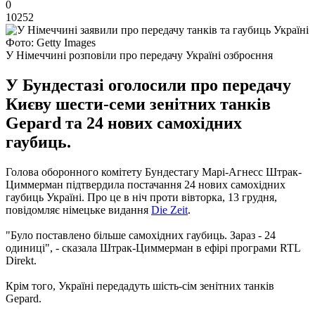
0
10252
Фото: Getty Images
У Німеччині розповіли про передачу Україні озброєння
У Бундестазі оголосили про передачу
Києву шести-семи зенітних танків
Gepard та 24 нових самохідних
гаубиць.
Голова оборонного комітету Бундестагу Марі-Агнесс Штрак-
Циммерман підтвердила постачання 24 нових самохідних
гаубиць Україні. Про це в ніч проти вівторка, 13 грудня,
повідомляє німецьке видання
Die Zeit
.
"Було поставлено більше самохідних гаубиць. Зараз - 24
одиниці", - сказала Штрак-Циммерман в ефірі програми RTL
Direkt.
Крім того, Україні передадуть шість-сім зенітних танків
Gepard.