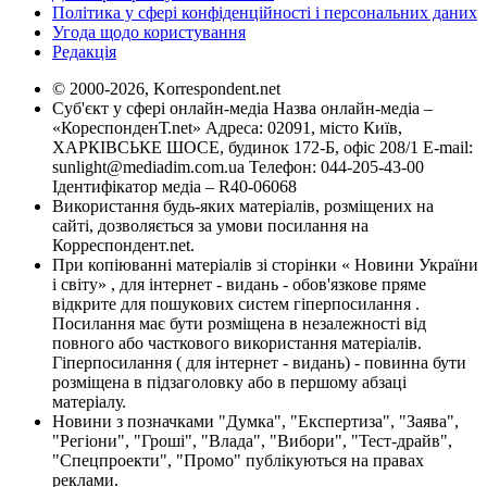
Політика у сфері конфіденційності і персональних даних
Угода щодо користування
Редакція
© 2000-2026, Korrespondent.net
Суб'єкт у сфері онлайн-медіа Назва онлайн-медіа –
«КореспонденТ.net» Адреса: 02091, місто Київ,
ХАРКІВСЬКЕ ШОСЕ, будинок 172-Б, офіс 208/1 E-mail:
sunlight@mediadim.com.ua
Телефон: 044-205-43-00
Ідентифікатор медіа – R40-06068
Використання будь-яких матеріалів, розміщених на
сайті, дозволяється за умови посилання на
Корреспондент.net.
При копіюванні матеріалів зі сторінки « Новини України
і світу» , для інтернет - видань - обов'язкове пряме
відкрите для пошукових систем гіперпосилання .
Посилання має бути розміщена в незалежності від
повного або часткового використання матеріалів.
Гіперпосилання ( для інтернет - видань) - повинна бути
розміщена в підзаголовку або в першому абзаці
матеріалу.
Новини з позначками "Думка", "Експертиза", "Заява",
"Регіони", "Гроші", "Влада", "Вибори", "Тест-драйв",
"Спецпроекти", "Промо" публікуються на правах
реклами.