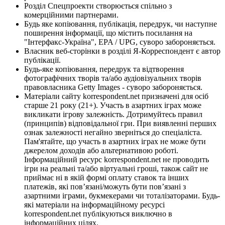
Розділ Спецпроекти створюється спільно з
комерційними партнерами.
Будь яке копіювання, публікація, передрук, чи наступне
поширення інформації, що містить посилання на
"Інтерфакс-Україна", EPA / UPG, суворо забороняється.
Власник веб-сторінки в розділі Я-Корреспондент є автор
публікації.
Будь-яке копіювання, передрук та відтворення
фотографічних творів та/або аудіовізуальних творів
правовласника Getty Images - суворо забороняється.
Матеріали сайту korrespondent.net призначені для осіб
старше 21 року (21+). Участь в азартних іграх може
викликати ігрову залежність. Дотримуйтесь правил
(принципів) відповідальної гри. При виявленні перших
ознак залежності негайно зверніться до спеціаліста.
Пам'ятайте, що участь в азартних іграх не може бути
джерелом доходів або альтернативою роботі.
Інформаційний ресурс korrespondent.net не проводить
ігри на реальні та/або віртуальні гроші, також сайт не
приймає ні в якій формі оплату ставок та інших
платежів, які пов’язані/можуть бути пов’язані з
азартними іграми, букмекерами чи тоталізаторами. Будь-
які матеріали на інформаційному ресурсі
korrespondent.net публікуються виключно в
інформаційних цілях.