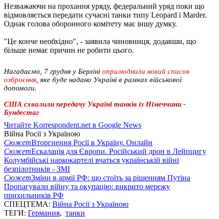
Незважаючи на прохання уряду, федеральний уряд поки що
відмовляється передати сучасні танки типу Leopard і Marder.
Однак голова оборонного комітету має іншу думку.
"Це конче необхідно", - заявила чиновниця, додавши, що
більше немає причин не робити цього.
Нагадаємо, 7 грудня у Берліні
оприлюднили новий список
озброєння
, яке буде надано Україні в рамках військової
допомоги.
США схвалили передачу Україні танків із Німеччини -
Бундестаг
Читайте Korrespondent.net в Google News
Війна Росії з Україною
Сюжет
Вторгнення Росії в Україну. Онлайн
Сюжет
Ескалація для Європи. Російський дрон в Лейпцигу
Колумбійські наркокартелі вчаться українській війні
безпілотників - ЗМІ
Сюжет
Зміни в армії РФ: що стоїть за рішенням Путіна
Пропагували війну та окупацію: викрито мережу
прихильників РФ
СПЕЦТЕМА:
Війна Росії з Україною
ТЕГИ:
Германия
,
танки