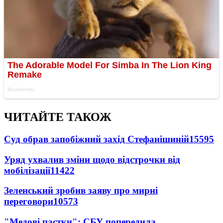
ЧИТАЙТЕ ТАКОЖ
Суд обрав запобіжний захід Стефанішиній
15595
Уряд ухвалив зміни щодо відстрочки від
мобілізації
11422
Зеленський зробив заяву про мирні
переговори
10573
"Медові пастки": СБУ попередила