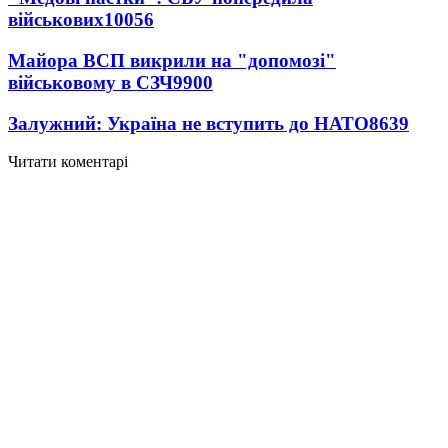
військових
10056
Майора ВСП викрили на "допомозі"
військовому в СЗЧ
9900
Залужний: Україна не вступить до НАТО
8639
Читати коментарі