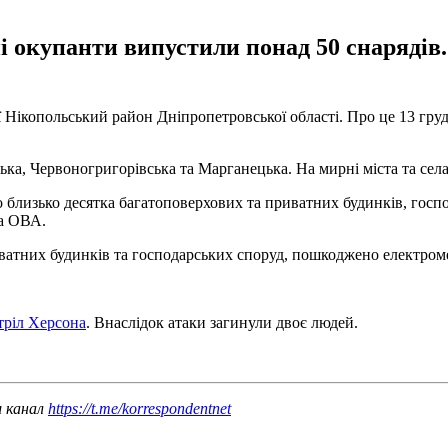
 окупанти випустили понад 50 снарядів.
ерії Нікопольський район Дніпропетровської області. Про це 13 гр
ка, Червоногригорівська та Марганецька. На мирні міста та села
изько десятка багатоповерхових та приватних будинків, господарс
ва ОВА.
ватних будинків та господарських споруд, пошкоджено електром
тріл Херсона
. Внаслідок атаки загинули двоє людей.
ш канал
https://t.me/korrespondentnet