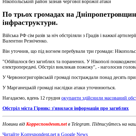
Нікопольський район зазнав чергової ворожої атаки
По трьох громадах на Дніпропетровщині
інфраструктури.
Війська РФ сім разів за ніч обстріляли з Градів і важкої артил
Валентин Резніченко.
Він уточнив, що під вогнем перебували три громади: Нікопольсь
"Обійшлося без загиблих та поранених. У Нікополі пошкоджено бл
електропередачі. Обстріл викликав пожежу", - наголосив голо
У Червоногригорівській громаді постраждали понад десять при
У Марганецькій громаді наслідки атаки уточнюються.
Нагадаємо, вдень 12 грудня
окупанти здійснили масований обс
Обстріл міста Гірник: з'явилася інформація про загиблих
Новини від
Корреспондент.net
в Telegram. Підписуйтесь на на
Читайте Korrespondent.net в Google News