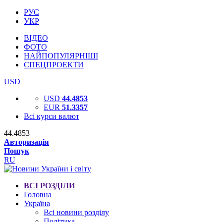
РУС
УКР
ВІДЕО
ФОТО
НАЙПОПУЛЯРНІШІ
СПЕЦПРОЕКТИ
USD
USD
44.4853
EUR
51.3357
Всі курси валют
44.4853
Авторизація
Пошук
RU
ВСІ РОЗДІЛИ
Головна
Україна
Всі новини розділу
Політика