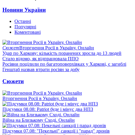
Новини України
Останні
Популярні
Коментовані
Сюжет
Вторгнення Росії в Україну. Онлайн
Удар по Харкову: кількість поранених зросла до 13 людей
Стало відомо, як відпрацювала ППО
Росіяни поцілили по багатоповерхівках у Харкові, є загиблі
Генштаб назвав втрати росіян за добу
Сюжети
Вторгнення Росії в Україну. Онлайн
Підсумки 08.08: Patriot буде і мінус два НПЗ
Війна на Близькому Сході. Онлайн
Підсумки 07.08: "Пекельні" санкції і "парад" дронів