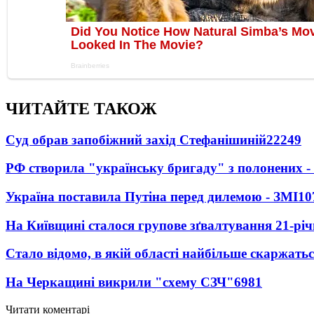
ЧИТАЙТЕ ТАКОЖ
Суд обрав запобіжний захід Стефанішиній
22249
РФ створила "українську бригаду" з полонених -
Україна поставила Путіна перед дилемою - ЗМІ
10
На Київщині сталося групове зґвалтування 21-річ
Стало відомо, в якій області найбільше скаржать
На Черкащині викрили "схему СЗЧ"
6981
Читати коментарі