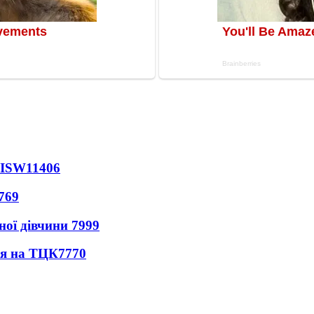
 ISW
11406
769
ної дівчини
7999
ся на ТЦК
7770