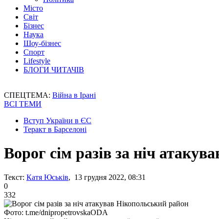
Місто
Світ
Бізнес
Наука
Шоу-бізнес
Спорт
Lifestyle
БЛОГИ ЧИТАЧІВ
СПЕЦТЕМА:
Війна в Ірані
ВСІ ТЕМИ
Вступ України в ЄС
Теракт в Барселоні
Ворог сім разів за ніч атакув
Текст:
Катя Юськів
, 13 грудня 2022, 08:31
0
332
Фото: t.me/dnipropetrovskaODA