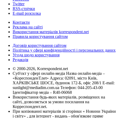
Twitter
RSS-стрічки
E-mail розсилка
Контакти
Реклама на сайті
Використання матеріалів korrespondent.net
Правила користування сайтом
Договір користування сайтом
Політика у сфері конфіденційності і персональних даних
Угода щодо користування
Редакція
© 2000-2026, Korrespondent.net
Суб'єкт у сфері онлайн-медіа Назва онлайн-медіа –
«КореспонденТ.net» Адреса: 02091, місто Київ,
ХАРКІВСЬКЕ ШОСЕ, будинок 172-Б, офіс 208/1 E-mail:
sunlight@mediadim.com.ua
Телефон: 044-205-43-00
Ідентифікатор медіа – R40-06068
Використання будь-яких матеріалів, розміщених на
сайті, дозволяється за умови посилання на
Корреспондент.net.
При копіюванні матеріалів зі сторінки « Новини України
і світу» , для інтернет - видань - обов'язкове пряме