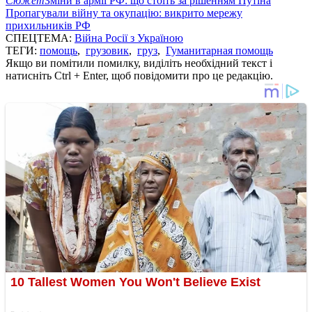
Сюжет
Зміни в армії РФ: що стоїть за рішенням Путіна
Пропагували війну та окупацію: викрито мережу
прихильників РФ
СПЕЦТЕМА:
Війна Росії з Україною
ТЕГИ:
помощь
,
грузовик
,
груз
,
Гуманитарная помощь
Якщо ви помітили помилку, виділіть необхідний текст і
натисніть Ctrl + Enter, щоб повідомити про це редакцію.