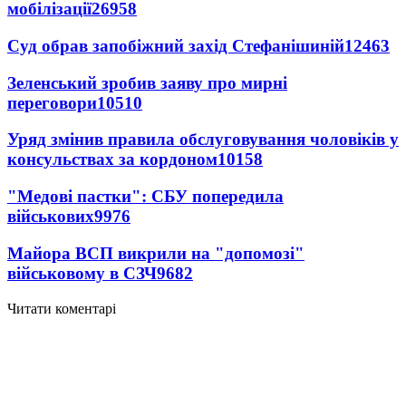
мобілізації
26958
Суд обрав запобіжний захід Стефанішиній
12463
Зеленський зробив заяву про мирні
переговори
10510
Уряд змінив правила обслуговування чоловіків у
консульствах за кордоном
10158
"Медові пастки": СБУ попередила
військових
9976
Майора ВСП викрили на "допомозі"
військовому в СЗЧ
9682
Читати коментарі