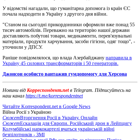
У відомстві нагадали, що гуманітарна допомога із країн ЄС
почала надходити в Україну з другого дня війни.
"Станом на сьогодні прикордонники оформили вже понад 55
тисяч автомобілів. Переважно на територію нашої держави
доставляють побутові товари, медикаменти, перев'язувальні
матеріали, продукти харчування, засоби гігієни, одяг тощо", -
уточнили у ДПСУ.
Раніше повідомлялося, що влада Азербайджану
направила в
Україну 45 силових трансформаторів і 50 генераторів.
Джонсон особисто вантажив гумдопомогу для Херсона
Новини від
Корреспондент.net
в Telegram. Підписуйтесь на
наш канал
https://t.me/korrespondentnet
Читайте Korrespondent.net в Google News
Війна Росії з Україною
Сюжет
Вторгнення Росії в Україну. Онлайн
Сюжет
Ескалація для Європи. Російський дрон в Лейпцигу
Колумбійські наркокартелі вчаться українській війні
безпілотників - ЗМІ