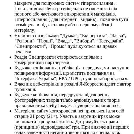
відкрите для пошукових систем гіперпосилання .
Посилання має бути розміщена в незалежності від
повного або часткового використання матеріалів.
Гіперпосилання ( для інтернет - видань) - повинна бути
розміщена в підзаголовку або в першому абзаці
матеріалу.
Новини з позначками "Думка", "Експертиза", "Заява",
"Регіони", "Гроші", "Влада", "Вибори", "Тест-драйв",
"Спецпроекти", "Промо" публікуються на правах
реклами.
Розділ Спецпроекти створюється спільно з
комерційними партнерами.
Будь яке копіювання, публікація, передрук, чи наступне
поширення інформації, що містить посилання на
"Інтерфакс-Україна", EPA / UPG, суворо забороняється.
Власник веб-сторінки в розділі Я-Корреспондент є автор
публікації.
Будь-яке копіювання, передрук та відтворення
фотографічних творів та/або аудіовізуальних творів
правовласника Getty Images - суворо забороняється.
Матеріали сайту korrespondent.net призначені для осіб
старше 21 року (21+). Участь в азартних іграх може
викликати ігрову залежність. Дотримуйтесь правил
(принципів) відповідальної гри. При виявленні перших
ознак залежності негайно зверніться до спеціаліста.