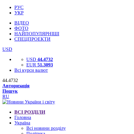
РУС
УКР
ВІДЕО
ФОТО
НАЙПОПУЛЯРНІШІ
СПЕЦПРОЕКТИ
USD
USD
44.4732
EUR
51.3093
Всі курси валют
44.4732
Авторизація
Пошук
RU
ВСІ РОЗДІЛИ
Головна
Україна
Всі новини розділу
Політика