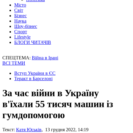
Місто
Світ
Бізнес
Наука
Шоу-бізнес
Спорт
Lifestyle
БЛОГИ ЧИТАЧІВ
СПЕЦТЕМА:
Війна в Ірані
ВСІ ТЕМИ
Вступ України в ЄС
Теракт в Барселоні
За час війни в Україну
в'їхали 55 тисяч машин із
гумдопомогою
Текст:
Катя Юськів
, 13 грудня 2022, 14:19