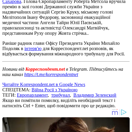
Сахарова
. Голова Європарламенту Роберта Метсола вручила
премію в залі голові Державної служби України з
надзвичайних ситуацій Сергію Круку, міському голові
Мелітополя Івану Федорову, засновниці евакуаційної
медичної частини Ангели Тайри Юлії Паєвській,
правозахисниці та активістці Олександрі Матвійчук,
представникам Руху опору Жовта стрічка..
Раніше радник глави Офісу Президента України Михайло
Подоляк в
інтерв'ю
для Корреспондент.net розповів, як
відбувається формування міжнародного трибуналу для Росії.
Новини від
Корреспондент.net
в Telegram. Підписуйтесь на
наш канал
https://t.me/korrespondentnet
Читайте Korrespondent.net в Google News
СПЕЦТЕМА:
Війна Росії з Україною
ТЕГИ:
Европарламент
,
трибунал
,
Владимир Зеленский
Якщо ви помітили помилку, виділіть необхідний текст і
натисніть Ctrl + Enter, щоб повідомити про це редакцію.