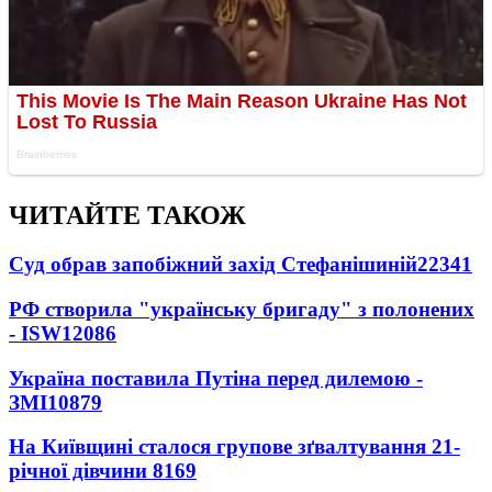
ЧИТАЙТЕ ТАКОЖ
Суд обрав запобіжний захід Стефанішиній
22341
РФ створила "українську бригаду" з полонених
- ISW
12086
Україна поставила Путіна перед дилемою -
ЗМІ
10879
На Київщині сталося групове зґвалтування 21-
річної дівчини
8169