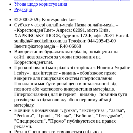
Угода щодо користування
Редакція
© 2000-2026, Korrespondent.net
Суб'єкт у сфері онлайн-медіа Назва онлайн-медіа –
«КореспонденТ.net» Адреса: 02091, місто Київ,
ХАРКІВСЬКЕ ШОСЕ, будинок 172-Б, офіс 208/1 E-mail:
sunlight@mediadim.com.ua
Телефон: 044-205-43-00
Ідентифікатор медіа – R40-06068
Використання будь-яких матеріалів, розміщених на
сайті, дозволяється за умови посилання на
Корреспондент.net.
При копіюванні матеріалів зі сторінки « Новини України
і світу» , для інтернет - видань - обов'язкове пряме
відкрите для пошукових систем гіперпосилання .
Посилання має бути розміщена в незалежності від
повного або часткового використання матеріалів.
Гіперпосилання ( для інтернет - видань) - повинна бути
розміщена в підзаголовку або в першому абзаці
матеріалу.
Новини з позначками "Думка", "Експертиза", "Заява",
"Регіони", "Гроші", "Влада", "Вибори", "Тест-драйв",
"Спецпроекти", "Промо" публікуються на правах
реклами.
Розділ Спецпроекти створюється спільно з