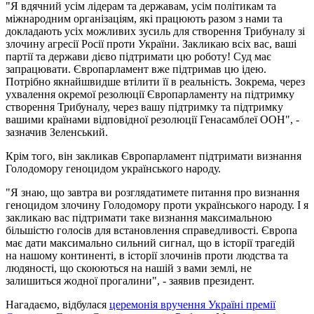
"Я вдячний усім лідерам та державам, усім політикам та
міжнародним організаціям, які працюють разом з нами та
докладають усіх можливих зусиль для створення Трибуналу зі
злочину агресії Росії проти України. Закликаю всіх вас, ваші
партії та держави дієво підтримати цю роботу! Суд має
запрацювати. Європарламент вже підтримав цю ідею.
Потрібно якнайшвидше втілити її в реальність. Зокрема, через
ухвалення окремої резолюції Європарламенту на підтримку
створення Трибуналу, через вашу підтримку та підтримку
вашими країнами відповідної резолюції Генасамблеї ООН", -
зазначив Зеленський.
Крім того, він закликав Європарламент підтримати визнання
Голодомору геноцидом українського народу.
"Я знаю, що завтра ви розглядатимете питання про визнання
геноцидом злочину Голодомору проти українського народу. І я
закликаю вас підтримати таке визнання максимальною
більшістю голосів для встановлення справедливості. Європа
має дати максимально сильний сигнал, що в історії трагедій
на нашому континенті, в історії злочинів проти людства та
людяності, що скоюються на нашій з вами землі, не
залишиться жодної прогалини", - заявив президент.
Нагадаємо, відбулася
церемонія вручення Україні премії