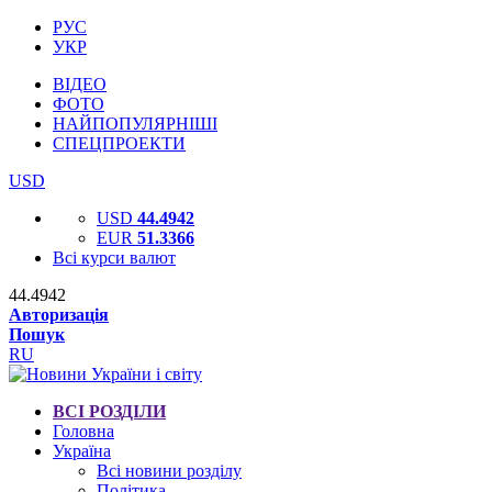
РУС
УКР
ВІДЕО
ФОТО
НАЙПОПУЛЯРНІШІ
СПЕЦПРОЕКТИ
USD
USD
44.4942
EUR
51.3366
Всі курси валют
44.4942
Авторизація
Пошук
RU
ВСІ РОЗДІЛИ
Головна
Україна
Всі новини розділу
Політика