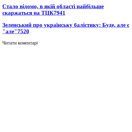
Стало відомо, в якій області найбільше
скаржаться на ТЦК
7941
Зеленський про українську балістику: Буде, але є
"але"
7520
Читати коментарі