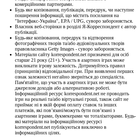
комерційними партнерами.
Будь яке копіювання, публікація, передрук, чи наступне
поширення інформації, що містить посилання на
"Інтерфакс-Україна", EPA / UPG, суворо забороняється.
Власник веб-сторінки в розділі Я-Корреспондент є автор
публікації.
Будь-яке копіювання, передрук та відтворення
фотографічних творів та/або аудіовізуальних творів
правовласника Getty Images - суворо забороняється.
Матеріали сайту korrespondent.net призначені для осіб
старше 21 року (21+). Участь в азартних іграх може
викликати ігрову залежність. Дотримуйтесь правил
(принципів) відповідальної гри. При виявленні перших
ознак залежності негайно зверніться до спеціаліста.
Пам'ятайте, що участь в азартних іграх не може бути
джерелом доходів або альтернативою роботі.
Інформаційний ресурс korrespondent.net не проводить
ігри на реальні та/або віртуальні гроші, також сайт не
приймає ні в якій формі оплату ставок та інших
платежів, які пов’язані/можуть бути пов’язані з
азартними іграми, букмекерами чи тоталізаторами. Будь-
які матеріали на інформаційному ресурсі
korrespondent.net публікуються виключно в
інформаційних цілях.