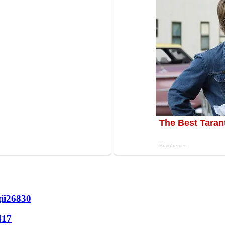
ії
26830
417