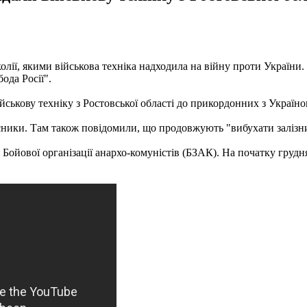
 колії, якими військова техніка надходила на війну проти Україн
ода Росії".
йськову техніку з Ростовської області до прикордонних з Україно
асники. Там також повідомили, що продовжують "вибухати залізнич
і Бойової організації анархо-комуністів (БЗАК). На початку гру