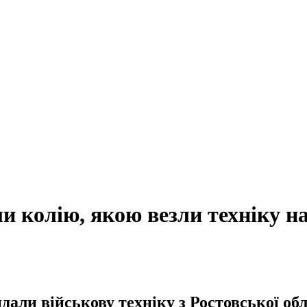
ли колію, якою везли техніку на
дали військову техніку з Ростовської об