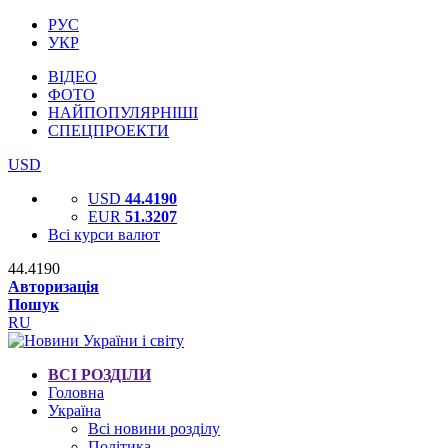
РУС
УКР
ВІДЕО
ФОТО
НАЙПОПУЛЯРНІШІ
СПЕЦПРОЕКТИ
USD
USD
44.4190
EUR
51.3207
Всі курси валют
44.4190
Авторизація
Пошук
RU
ВСІ РОЗДІЛИ
Головна
Україна
Всі новини розділу
Політика