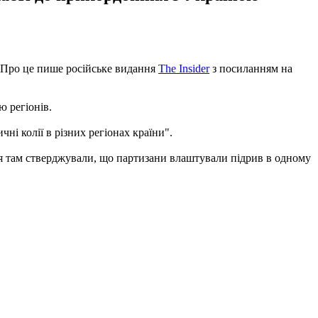
и. Про це пише російське видання
The Insider
з посиланням на
ю регіонів.
ні колії в різних регіонах країни".
дня там стверджували, що партизани влаштували підрив в одному