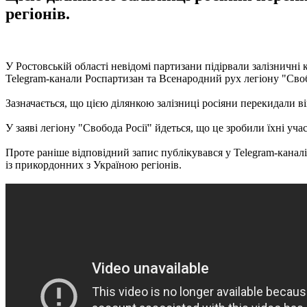
регіонів.
У Ростовській області невідомі партизани підірвали залізничні
Telegram-канали Роспартизан та Всенародний рух легіону "Своб
Зазначається, що цією ділянкою залізниці росіяни перекидали ві
У заяві легіону "Свобода Росії" йдеться, що це зробили їхні уч
Проте раніше відповідний запис публікувався у Telegram-канал
із прикордонних з Україною регіонів.