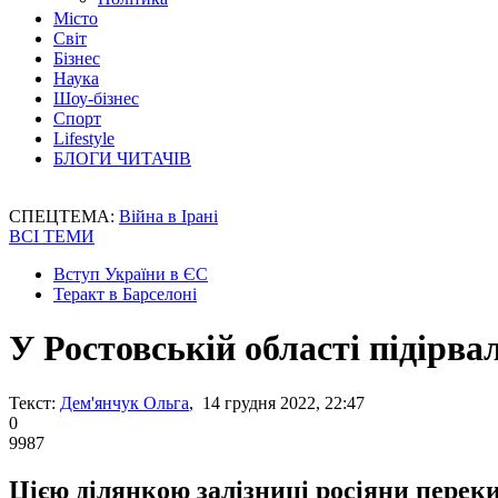
Місто
Світ
Бізнес
Наука
Шоу-бізнес
Спорт
Lifestyle
БЛОГИ ЧИТАЧІВ
СПЕЦТЕМА:
Війна в Ірані
ВСІ ТЕМИ
Вступ України в ЄС
Теракт в Барселоні
У Ростовській області підірва
Текст:
Дем'янчук Ольга
, 14 грудня 2022, 22:47
0
9987
Цією ділянкою залізниці росіяни переки