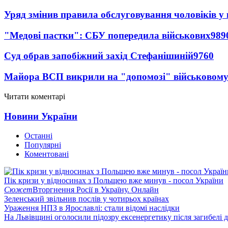
Уряд змінив правила обслуговування чоловіків у
"Медові пастки": СБУ попередила військових
989
Суд обрав запобіжний захід Стефанішиній
9760
Майора ВСП викрили на "допомозі" військовому
Читати коментарі
Новини України
Останні
Популярні
Коментовані
Пік кризи у відносинах з Польщею вже минув - посол України
Сюжет
Вторгнення Росії в Україну. Онлайн
Зеленський звільнив послів у чотирьох країнах
Ураження НПЗ в Ярославлі: стали відомі наслідки
На Львівщині оголосили підозру ексенергетику після загибелі 