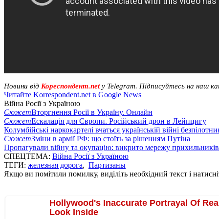
Новини від
Кореспондент.net
у Telegram. Підписуйтесь на наш к
Читайте Korrespondent.net в Google News
Війна Росії з Україною
Сюжет
Вторгнення Росії в Україну. Онлайн
Сюжет
Ескалація для Європи. Російський дрон в Лейпцигу
Колумбійські наркокартелі вчаться українській війні безпілотни
Сюжет
Зміни в армії РФ: що стоїть за рішенням Путіна
Пропагували війну та окупацію: викрито мережу прихильникі
СПЕЦТЕМА:
Війна Росії з Україною
ТЕГИ:
железная дорога
,
Партизаны
Якщо ви помітили помилку, виділіть необхідний текст і натисніт