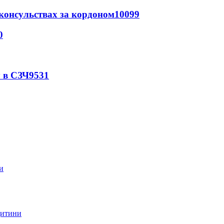
 консульствах за кордоном
10099
0
 в СЗЧ
9531
дитини