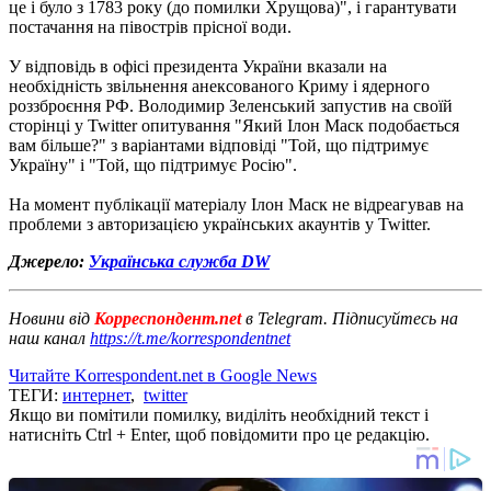
це і було з 1783 року (до помилки Хрущова)", і гарантувати
постачання на півострів прісної води.
У відповідь в офісі президента України вказали на
необхідність звільнення анексованого Криму і ядерного
роззброєння РФ. Володимир Зеленський запустив на своїй
сторінці у Twitter опитування "Який Ілон Маск подобається
вам більше?" з варіантами відповіді "Той, що підтримує
Україну" і "Той, що підтримує Росію".
На момент публікації матеріалу Ілон Маск не відреагував на
проблеми з авторизацією українських акаунтів у Twitter.
Джерело:
Українська служба DW
Новини від
Корреспондент.net
в Telegram. Підписуйтесь на
наш канал
https://t.me/korrespondentnet
Читайте Korrespondent.net в Google News
ТЕГИ:
интернет
,
twitter
Якщо ви помітили помилку, виділіть необхідний текст і
натисніть Ctrl + Enter, щоб повідомити про це редакцію.