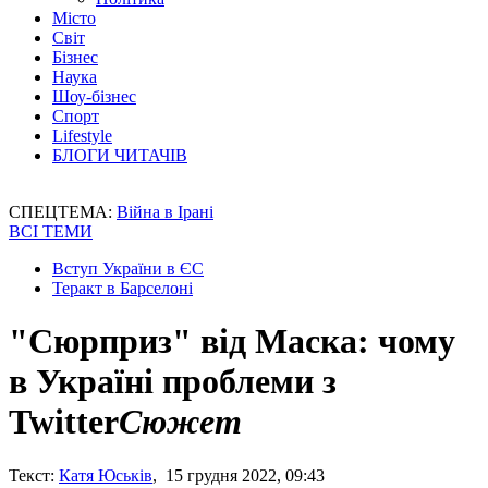
Місто
Світ
Бізнес
Наука
Шоу-бізнес
Спорт
Lifestyle
БЛОГИ ЧИТАЧІВ
СПЕЦТЕМА:
Війна в Ірані
ВСІ ТЕМИ
Вступ України в ЄС
Теракт в Барселоні
"Сюрприз" від Маска: чому
в Україні проблеми з
Twitter
Сюжет
Текст:
Катя Юськів
, 15 грудня 2022, 09:43