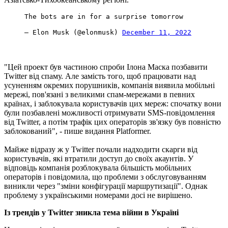
The bots are in for a surprise tomorrow
— Elon Musk (@elonmusk)
December 11, 2022
"Цей проект був частиною спроби Ілона Маска позбавити
Twitter від спаму. Але замість того, щоб працювати над
усуненням окремих порушників, компанія виявила мобільні
мережі, пов'язані з великими спам-мережами в певних
країнах, і заблокувала користувачів цих мереж: спочатку вони
були позбавлені можливості отримувати SMS-повідомлення
від Twitter, а потім трафік цих операторів зв'язку був повністю
заблокований", - пише видання Platformer.
Майже відразу ж у Twitter почали надходити скарги від
користувачів, які втратили доступ до своїх акаунтів. У
відповідь компанія розблокувала більшість мобільних
операторів і повідомила, що проблеми з обслуговуванням
виникли через "зміни конфігурації маршрутизації". Однак
проблему з українськими номерами досі не вирішено.
Із трендів у Twitter зникла тема війни в Україні