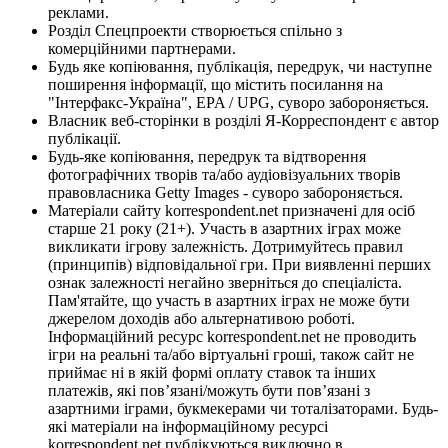
реклами.
Розділ Спецпроекти створюється спільно з
комерційними партнерами.
Будь яке копіювання, публікація, передрук, чи наступне
поширення інформації, що містить посилання на
"Інтерфакс-Україна", EPA / UPG, суворо забороняється.
Власник веб-сторінки в розділі Я-Корреспондент є автор
публікації.
Будь-яке копіювання, передрук та відтворення
фотографічних творів та/або аудіовізуальних творів
правовласника Getty Images - суворо забороняється.
Матеріали сайту korrespondent.net призначені для осіб
старше 21 року (21+). Участь в азартних іграх може
викликати ігрову залежність. Дотримуйтесь правил
(принципів) відповідальної гри. При виявленні перших
ознак залежності негайно зверніться до спеціаліста.
Пам'ятайте, що участь в азартних іграх не може бути
джерелом доходів або альтернативою роботі.
Інформаційний ресурс korrespondent.net не проводить
ігри на реальні та/або віртуальні гроші, також сайт не
приймає ні в якій формі оплату ставок та інших
платежів, які пов’язані/можуть бути пов’язані з
азартними іграми, букмекерами чи тоталізаторами. Будь-
які матеріали на інформаційному ресурсі
korrespondent.net публікуються виключно в