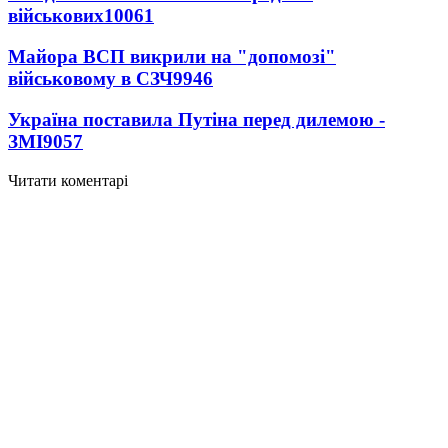
військових
10061
Майора ВСП викрили на "допомозі"
військовому в СЗЧ
9946
Україна поставила Путіна перед дилемою -
ЗМІ
9057
Читати коментарі