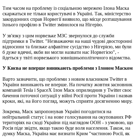
Тим часом на проблему із соціальною мережею Ілона Маска
скаржаться не тільки користувачі в Україні. Так, міністерство
закордонних справ Норвегії виявило, що місце розташування
їхнього профілю в Twitter змінилося на Нігерію.
У зв'язку з цим норвезьке МЗС звернулося до служби
підтримки в Twitter. "Незважаючи на наші чудові двосторонні
відносини та близьке алфавітне сусідство з Нігерією, ми були
б дуже вдячні, якби ви могли назвати нас Норвегією", -
йдеться у твіті норвезького зовнішньополітичного відомства.
У Києва не вперше виникають проблеми з Ілоном Маском
Варто зазначити, що проблеми з новим власником Twitter в
України виникають не вперше. На початку жовтня засновник
компаній Tesla і SpaceX Ілон Маск оприлюднив у Twitter своє
бачення поточної ситуації у війні Росії проти України і назвав
кроки, які, на його погляд, можуть сприяти досягненню миру.
Зокрема, Маск запропонував Україні погодитися на
нейтральний статус і на нове голосування на окупованих РФ
територіях на сході України під наглядом ООН - з умовою, що
Росія піде звідти, якщо такою буде воля населення. Також, на
думку Маска, Україна має визнати Крим "частиною Росії, як