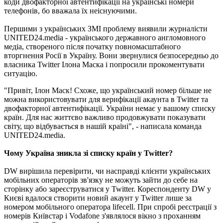
коди двофакторної автентифікації на українські номери
телефонів, бо вважала їх неіснуючими.
Першими з українських ЗМІ проблему виявили журналісти
UNITED24.media - українського державного англомовного
медіа, створеного після початку повномасштабного
вторгнення Росії в Україну. Вони звернулися безпосередньо до
власника Twitter Ілона Маска і попросили прокоментувати
ситуацію.
"Привіт, Ілон Маск! Схоже, що український номер більше не
можна використовувати для верифікації акаунта в Twitter та
двофакторної автентифікації. України немає у вашому списку
країн. Для нас життєво важливо продовжувати показувати
світу, що відбувається в нашій країні", - написала команда
UNITED24.media.
Чому Україна зникла зі списку країн у Twitter?
DW вирішила перевірити, чи насправді клієнти українських
мобільних операторів зв'язку не можуть зайти до себе на
сторінку або зареєструватися у Twitter. Кореспонденту DW у
Києві вдалося створити новий акаунт у Twitter лише за
номером мобільного оператора lifecell. При спробі реєстрації з
номерів Київстар і Vodafone з'являлося вікно з проханням