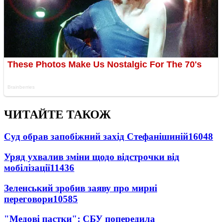
ЧИТАЙТЕ ТАКОЖ
Суд обрав запобіжний захід Стефанішиній
16048
Уряд ухвалив зміни щодо відстрочки від
мобілізації
11436
Зеленський зробив заяву про мирні
переговори
10585
"Медові пастки": СБУ попередила