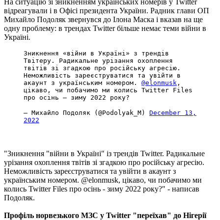
На ситуацію зі зникненням українських номерів у Twitter
відреагували і в Офісі президента України. Радник глави ОП
Михайло Подоляк звернувся до Ілона Маска і вказав на ще
одну проблему: в трендах Twitter більше немає теми війни в
Україні.
Зникнення «війни в Україні» з трендів
Твітеру. Радикальне урізання охоплення
твітів зі згадкою про російську агресію.
Неможливість зареєструватися та увійти в
акаунт з українським номером.
@elonmusk
,
цікаво, чи побачимо ми колись Twitter Files
про осінь – зиму 2022 року?
— Михайло Подоляк (@Podolyak_M)
December 13,
2022
"Зникнення "війни в Україні" із трендів Twitter. Радикальне
урізання охоплення твітів зі згадкою про російську агресію.
Неможливість зареєструватися та увійти в акаунт з
українським номером. @elonmusk, цікаво, чи побачимо ми
колись Twitter Files про осінь - зиму 2022 року?" - написав
Подоляк.
Профіль норвезького МЗС у Twitter "переїхав" до Нігерії