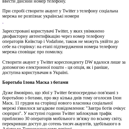
ввести дійсний номер телефону.
При спробі створити акаунт у Twitter з телефону соціальна
мережа не розпізнає українські номери
Зареєстровані користувачі Twitter, у яких увімкнено
двофакторну автентифікацію через номер телефону
операторів Київстар і Vodafone, також не можуть увійти до
себе на сторінку: на етапі підтвердження номера телефону
мережа сповіщає про помилку.
Створити акаунт у Twitter кореспонденту DW вдалося лише за
допомогою електронної пошти - ця опція, як і раніше,
доступна користувачам в Україні.
Боротьба Ілона Маска з ботами
Дуже ймовірно, що збої у Twitter безпосередньо пов'язані з
боротьбою з ботами, про яку кілька днів тому оголосив Ілон
Маск. 11 грудня на сторінці нового власника соціальної
мережі з'явилося загадкове повідомлення: "Завтра ботів очікує
сюрприз". У наступні години Twitter заблокував трафік
приблизно 30 операторів мобільного зв'язку по всьому світу,
перекривши доступ до сотень тисяч акаунтів, здебільшого в
Азіатсько-Тихоокеанському регіоні.