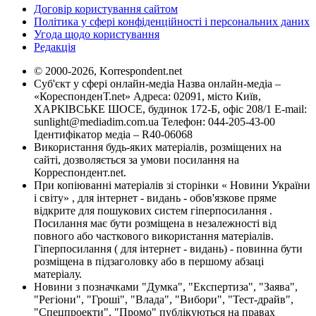
Договір користування сайтом
Політика у сфері конфіденційності і персональних даних
Угода щодо користування
Редакція
© 2000-2026, Korrespondent.net
Суб'єкт у сфері онлайн-медіа Назва онлайн-медіа –
«КореспонденТ.net» Адреса: 02091, місто Київ,
ХАРКІВСЬКЕ ШОСЕ, будинок 172-Б, офіс 208/1 E-mail:
sunlight@mediadim.com.ua
Телефон: 044-205-43-00
Ідентифікатор медіа – R40-06068
Використання будь-яких матеріалів, розміщених на
сайті, дозволяється за умови посилання на
Корреспондент.net.
При копіюванні матеріалів зі сторінки « Новини України
і світу» , для інтернет - видань - обов'язкове пряме
відкрите для пошукових систем гіперпосилання .
Посилання має бути розміщена в незалежності від
повного або часткового використання матеріалів.
Гіперпосилання ( для інтернет - видань) - повинна бути
розміщена в підзаголовку або в першому абзаці
матеріалу.
Новини з позначками "Думка", "Експертиза", "Заява",
"Регіони", "Гроші", "Влада", "Вибори", "Тест-драйв",
"Спецпроекти", "Промо" публікуються на правах