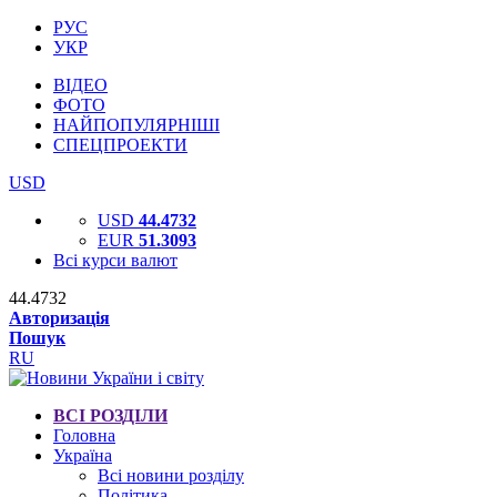
РУС
УКР
ВІДЕО
ФОТО
НАЙПОПУЛЯРНІШІ
СПЕЦПРОЕКТИ
USD
USD
44.4732
EUR
51.3093
Всі курси валют
44.4732
Авторизація
Пошук
RU
ВСІ РОЗДІЛИ
Головна
Україна
Всі новини розділу
Політика