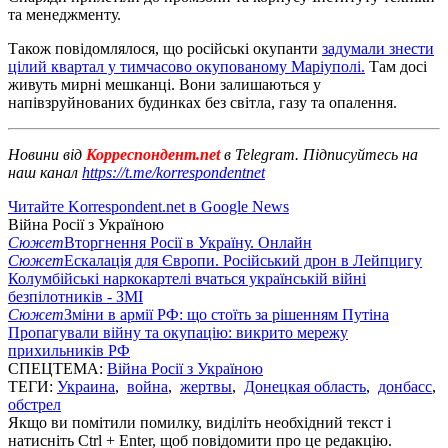
та менеджменту.
Також повідомлялося, що російські окупанти
задумали знести
цілий квартал у тимчасово окупованому Маріуполі.
Там досі
живуть мирні мешканці. Вони залишаються у
напівзруйнованих будинках без світла, газу та опалення.
Новини від
Корреспондент.net
в Telegram. Підписуйтесь на
наш канал
https://t.me/korrespondentnet
Читайте Korrespondent.net в Google News
Війна Росії з Україною
Сюжет
Вторгнення Росії в Україну. Онлайн
Сюжет
Ескалація для Європи. Російський дрон в Лейпцигу
Колумбійські наркокартелі вчаться українській війні
безпілотників - ЗМІ
Сюжет
Зміни в армії РФ: що стоїть за рішенням Путіна
Пропагували війну та окупацію: викрито мережу
прихильників РФ
СПЕЦТЕМА:
Війна Росії з Україною
ТЕГИ:
Украина
,
война
,
жертвы
,
Донецкая область
,
донбасс
,
обстрел
Якщо ви помітили помилку, виділіть необхідний текст і
натисніть Ctrl + Enter, щоб повідомити про це редакцію.