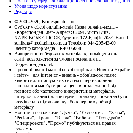
Політика у сфері конфіденційності і персональних даних
Угода щодо користування
Редакція
© 2000-2026, Korrespondent.net
Суб'єкт у сфері онлайн-медіа Назва онлайн-медіа –
«КореспонденТ.net» Адреса: 02091, місто Київ,
ХАРКІВСЬКЕ ШОСЕ, будинок 172-Б, офіс 208/1 E-mail:
sunlight@mediadim.com.ua
Телефон: 044-205-43-00
Ідентифікатор медіа – R40-06068
Використання будь-яких матеріалів, розміщених на
сайті, дозволяється за умови посилання на
Корреспондент.net.
При копіюванні матеріалів зі сторінки « Новини України
і світу» , для інтернет - видань - обов'язкове пряме
відкрите для пошукових систем гіперпосилання .
Посилання має бути розміщена в незалежності від
повного або часткового використання матеріалів.
Гіперпосилання ( для інтернет - видань) - повинна бути
розміщена в підзаголовку або в першому абзаці
матеріалу.
Новини з позначками "Думка", "Експертиза", "Заява",
"Регіони", "Гроші", "Влада", "Вибори", "Тест-драйв",
"Спецпроекти", "Промо" публікуються на правах
реклами.