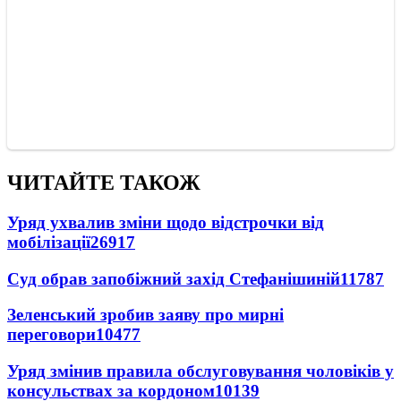
ЧИТАЙТЕ ТАКОЖ
Уряд ухвалив зміни щодо відстрочки від
мобілізації
26917
Суд обрав запобіжний захід Стефанішиній
11787
Зеленський зробив заяву про мирні
переговори
10477
Уряд змінив правила обслуговування чоловіків у
консульствах за кордоном
10139