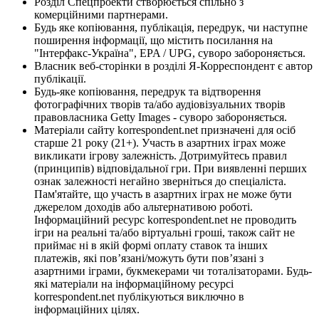
Розділ Спецпроекти створюється спільно з
комерційними партнерами.
Будь яке копіювання, публікація, передрук, чи наступне
поширення інформації, що містить посилання на
"Інтерфакс-Україна", EPA / UPG, суворо забороняється.
Власник веб-сторінки в розділі Я-Корреспондент є автор
публікації.
Будь-яке копіювання, передрук та відтворення
фотографічних творів та/або аудіовізуальних творів
правовласника Getty Images - суворо забороняється.
Матеріали сайту korrespondent.net призначені для осіб
старше 21 року (21+). Участь в азартних іграх може
викликати ігрову залежність. Дотримуйтесь правил
(принципів) відповідальної гри. При виявленні перших
ознак залежності негайно зверніться до спеціаліста.
Пам'ятайте, що участь в азартних іграх не може бути
джерелом доходів або альтернативою роботі.
Інформаційний ресурс korrespondent.net не проводить
ігри на реальні та/або віртуальні гроші, також сайт не
приймає ні в якій формі оплату ставок та інших
платежів, які пов’язані/можуть бути пов’язані з
азартними іграми, букмекерами чи тоталізаторами. Будь-
які матеріали на інформаційному ресурсі
korrespondent.net публікуються виключно в
інформаційних цілях.