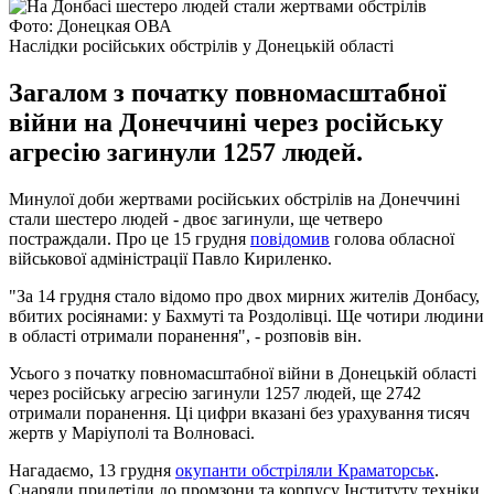
Фото: Донецкая ОВА
Наслідки російських обстрілів у Донецькій області
Загалом з початку повномасштабної
війни на Донеччині через російську
агресію загинули 1257 людей.
Минулої доби жертвами російських обстрілів на Донеччині
стали шестеро людей - двоє загинули, ще четверо
постраждали. Про це 15 грудня
повідомив
голова обласної
військової адміністрації Павло Кириленко.
"За 14 грудня стало відомо про двох мирних жителів Донбасу,
вбитих росіянами: у Бахмуті та Роздолівці. Ще чотири людини
в області отримали поранення", - розповів він.
Усього з початку повномасштабної війни в Донецькій області
через російську агресію загинули 1257 людей, ще 2742
отримали поранення. Ці цифри вказані без урахування тисяч
жертв у Маріуполі та Волновасі.
Нагадаємо, 13 грудня
окупанти обстріляли Краматорськ
.
Снаряди прилетіли до промзони та корпусу Інституту техніки