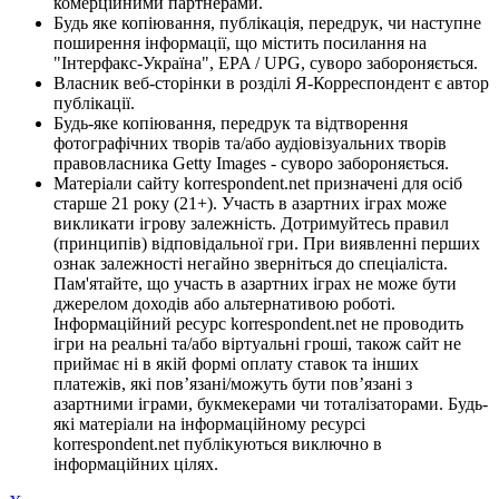
комерційними партнерами.
Будь яке копіювання, публікація, передрук, чи наступне
поширення інформації, що містить посилання на
"Інтерфакс-Україна", EPA / UPG, суворо забороняється.
Власник веб-сторінки в розділі Я-Корреспондент є автор
публікації.
Будь-яке копіювання, передрук та відтворення
фотографічних творів та/або аудіовізуальних творів
правовласника Getty Images - суворо забороняється.
Матеріали сайту korrespondent.net призначені для осіб
старше 21 року (21+). Участь в азартних іграх може
викликати ігрову залежність. Дотримуйтесь правил
(принципів) відповідальної гри. При виявленні перших
ознак залежності негайно зверніться до спеціаліста.
Пам'ятайте, що участь в азартних іграх не може бути
джерелом доходів або альтернативою роботі.
Інформаційний ресурс korrespondent.net не проводить
ігри на реальні та/або віртуальні гроші, також сайт не
приймає ні в якій формі оплату ставок та інших
платежів, які пов’язані/можуть бути пов’язані з
азартними іграми, букмекерами чи тоталізаторами. Будь-
які матеріали на інформаційному ресурсі
korrespondent.net публікуються виключно в
інформаційних цілях.