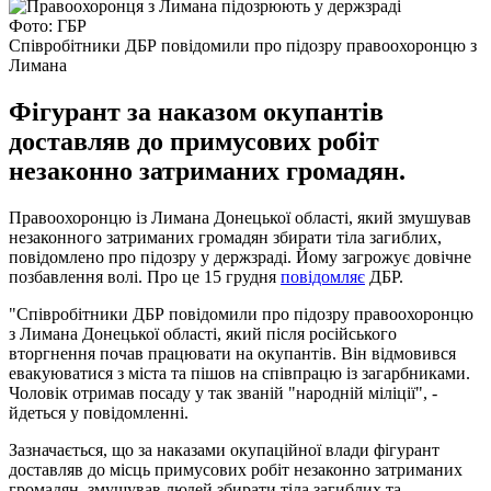
Фото: ГБР
Співробітники ДБР повідомили про підозру правоохоронцю з
Лимана
Фігурант за наказом окупантів
доставляв до примусових робіт
незаконно затриманих громадян.
Правоохоронцю із Лимана Донецької області, який змушував
незаконного затриманих громадян збирати тіла загиблих,
повідомлено про підозру у держзраді. Йому загрожує довічне
позбавлення волі. Про це 15 грудня
повідомляє
ДБР.
"Співробітники ДБР повідомили про підозру правоохоронцю
з Лимана Донецької області, який після російського
вторгнення почав працювати на окупантів. Він відмовився
евакуюватися з міста та пішов на співпрацю із загарбниками.
Чоловік отримав посаду у так званій "народній міліції", -
йдеться у повідомленні.
Зазначається, що за наказами окупаційної влади фігурант
доставляв до місць примусових робіт незаконно затриманих
громадян, змушував людей збирати тіла загиблих та