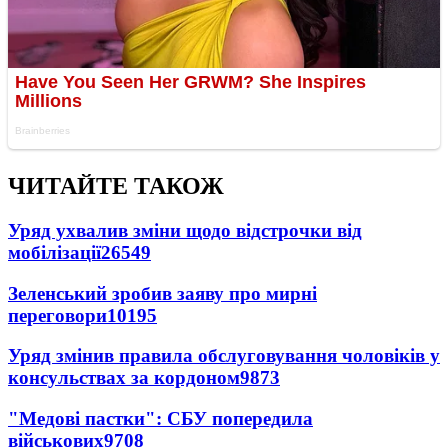
ЧИТАЙТЕ ТАКОЖ
Уряд ухвалив зміни щодо відстрочки від
мобілізації
26549
Зеленський зробив заяву про мирні
переговори
10195
Уряд змінив правила обслуговування чоловіків у
консульствах за кордоном
9873
"Медові пастки": СБУ попередила
військових
9708