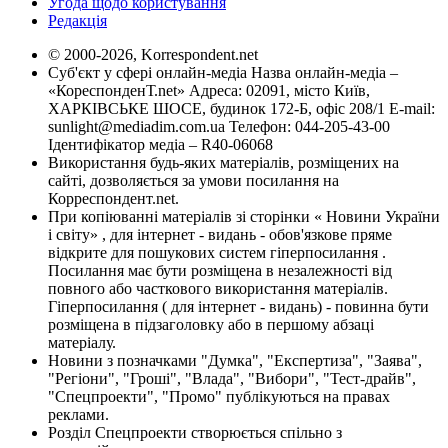
Угода щодо користування
Редакція
© 2000-2026, Korrespondent.net
Суб'єкт у сфері онлайн-медіа Назва онлайн-медіа –
«КореспонденТ.net» Адреса: 02091, місто Київ,
ХАРКІВСЬКЕ ШОСЕ, будинок 172-Б, офіс 208/1 E-mail:
sunlight@mediadim.com.ua
Телефон: 044-205-43-00
Ідентифікатор медіа – R40-06068
Використання будь-яких матеріалів, розміщених на
сайті, дозволяється за умови посилання на
Корреспондент.net.
При копіюванні матеріалів зі сторінки « Новини України
і світу» , для інтернет - видань - обов'язкове пряме
відкрите для пошукових систем гіперпосилання .
Посилання має бути розміщена в незалежності від
повного або часткового використання матеріалів.
Гіперпосилання ( для інтернет - видань) - повинна бути
розміщена в підзаголовку або в першому абзаці
матеріалу.
Новини з позначками "Думка", "Експертиза", "Заява",
"Регіони", "Гроші", "Влада", "Вибори", "Тест-драйв",
"Спецпроекти", "Промо" публікуються на правах
реклами.
Розділ Спецпроекти створюється спільно з