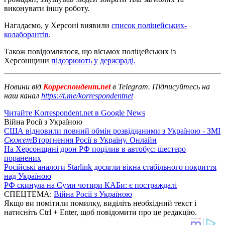
виконувати іншу роботу.
Нагадаємо, у Херсоні виявили
список поліцейських-
колаборантів
.
Також повідомлялося, що вісьмох поліцейських із
Херсонщини
підозрюють у держзраді.
Новини від
Корреспондент.net
в Telegram. Підписуйтесь на
наш канал
https://t.me/korrespondentnet
Читайте Korrespondent.net в Google News
Війна Росії з Україною
США відновили повний обмін розвідданими з Україною - ЗМІ
Сюжет
Вторгнення Росії в Україну. Онлайн
На Херсонщині дрон РФ поцілив в автобус: шестеро
поранених
Російські аналоги Starlink досягли вікна стабільного покриття
над Україною
РФ скинула на Суми чотири КАБи: є постраждалі
СПЕЦТЕМА:
Війна Росії з Україною
Якщо ви помітили помилку, виділіть необхідний текст і
натисніть Ctrl + Enter, щоб повідомити про це редакцію.