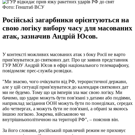
Фото: Генштаб ВСУ
Російські загарбники орієнтуються на
свою логіку вибору часу для масованих
атак, зазначив Андрій Юсов.
У контексті можливих масованих атак з боку Росії не варто
прив'язуватися до святкових дат. Про це заявив представник
ГУР МОУ Андрій Юсов в ефірі національного телемарафону,
повідомляє прес-служба розвідки.
"Ми знаємо, чого очікувати від РФ, терористичної держави,
але у цій ситуації прив'язуватися до календаря святкових дат
ми не будемо. Тому що ця імперія зла має свою логіку. Ми
бачимо, що удари можуть бути пов'язані з датами або подіями,
наприклад засідання ООН можуть бути по понеділках, середах
або четвергах, а можуть бути не пов'язані, а обрані за якоюсь
іншою логікою. Зокрема, військовою чи
внутрішньополітичною на території РФ", – пояснив він.
За його словами, російський правлячий режим не приховує