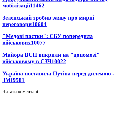
мобілізації
11462
Зеленський зробив заяву про мирні
переговори
10604
"Медові пастки": СБУ попередила
військових
10077
Майора ВСП викрили на "допомозі"
військовому в СЗЧ
10022
Україна поставила Путіна перед дилемою -
ЗМІ
9581
Читати коментарі