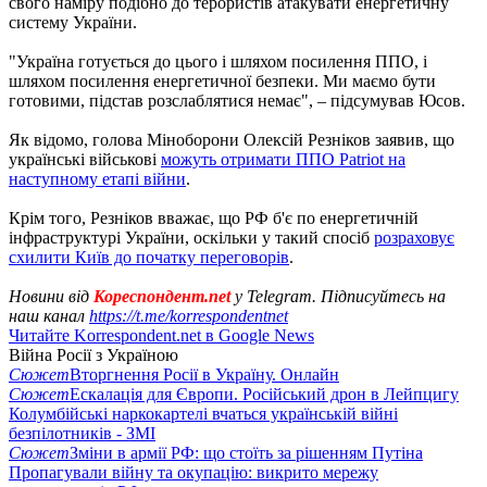
свого наміру подібно до терористів атакувати енергетичну
систему України.
"Україна готується до цього і шляхом посилення ППО, і
шляхом посилення енергетичної безпеки. Ми маємо бути
готовими, підстав розслаблятися немає", – підсумував Юсов.
Як відомо, голова Міноборони Олексій Резніков заявив, що
українські військові
можуть отримати ППО Patriot на
наступному етапі війни
.
Крім того, Резніков вважає, що РФ б'є по енергетичній
інфраструктурі України, оскільки у такий спосіб
розраховує
схилити Київ до початку переговорів
.
Новини від
Кореспондент.net
у Telegram. Підписуйтесь на
наш канал
https://t.me/korrespondentnet
Читайте Korrespondent.net в Google News
Війна Росії з Україною
Сюжет
Вторгнення Росії в Україну. Онлайн
Сюжет
Ескалація для Європи. Російський дрон в Лейпцигу
Колумбійські наркокартелі вчаться українській війні
безпілотників - ЗМІ
Сюжет
Зміни в армії РФ: що стоїть за рішенням Путіна
Пропагували війну та окупацію: викрито мережу