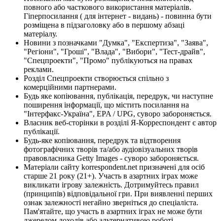
повного або часткового використання матеріалів.
Гіперпосилання ( для інтернет - видань) - повинна бути
розміщена в підзаголовку або в першому абзаці
матеріалу.
Новини з позначками "Думка", "Експертиза", "Заява",
"Регіони", "Гроші", "Влада", "Вибори", "Тест-драйв",
"Спецпроекти", "Промо" публікуються на правах
реклами.
Розділ Спецпроекти створюється спільно з
комерційними партнерами.
Будь яке копіювання, публікація, передрук, чи наступне
поширення інформації, що містить посилання на
"Інтерфакс-Україна", EPA / UPG, суворо забороняється.
Власник веб-сторінки в розділі Я-Корреспондент є автор
публікації.
Будь-яке копіювання, передрук та відтворення
фотографічних творів та/або аудіовізуальних творів
правовласника Getty Images - суворо забороняється.
Матеріали сайту korrespondent.net призначені для осіб
старше 21 року (21+). Участь в азартних іграх може
викликати ігрову залежність. Дотримуйтесь правил
(принципів) відповідальної гри. При виявленні перших
ознак залежності негайно зверніться до спеціаліста.
Пам'ятайте, що участь в азартних іграх не може бути
джерелом доходів або альтернативою роботі.