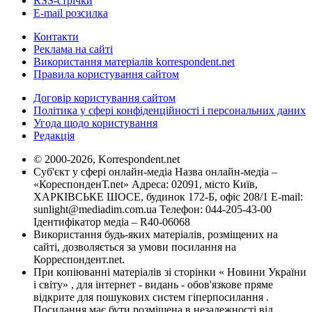
RSS-стрічки
E-mail розсилка
Контакти
Реклама на сайті
Використання матеріалів korrespondent.net
Правила користування сайтом
Договір користування сайтом
Політика у сфері конфіденційності і персональних даних
Угода щодо користування
Редакція
© 2000-2026, Korrespondent.net
Суб'єкт у сфері онлайн-медіа Назва онлайн-медіа –
«КореспонденТ.net» Адреса: 02091, місто Київ,
ХАРКІВСЬКЕ ШОСЕ, будинок 172-Б, офіс 208/1 E-mail:
sunlight@mediadim.com.ua
Телефон: 044-205-43-00
Ідентифікатор медіа – R40-06068
Використання будь-яких матеріалів, розміщених на
сайті, дозволяється за умови посилання на
Корреспондент.net.
При копіюванні матеріалів зі сторінки « Новини України
і світу» , для інтернет - видань - обов'язкове пряме
відкрите для пошукових систем гіперпосилання .
Посилання має бути розміщена в незалежності від