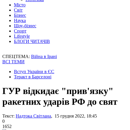
Місто
Світ
Бізнес
Наука
Шоу-бізнес
Спорт
Lifestyle
БЛОГИ ЧИТАЧІВ
СПЕЦТЕМА:
Війна в Ірані
ВСІ ТЕМИ
Вступ України в ЄС
Теракт в Барселоні
ГУР відкидає "прив'язку"
ракетних ударів РФ до свят
Текст:
Надтока Світлана
, 15 грудня 2022, 18:45
0
1652