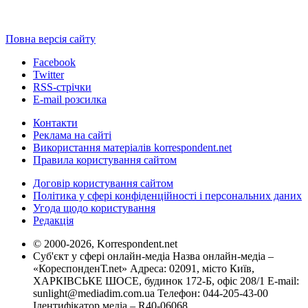
Повна версія сайту
Facebook
Twitter
RSS-стрічки
E-mail розсилка
Контакти
Реклама на сайті
Використання матеріалів korrespondent.net
Правила користування сайтом
Договір користування сайтом
Політика у сфері конфіденційності і персональних даних
Угода щодо користування
Редакція
© 2000-2026, Korrespondent.net
Суб'єкт у сфері онлайн-медіа Назва онлайн-медіа –
«КореспонденТ.net» Адреса: 02091, місто Київ,
ХАРКІВСЬКЕ ШОСЕ, будинок 172-Б, офіс 208/1 E-mail:
sunlight@mediadim.com.ua
Телефон: 044-205-43-00
Ідентифікатор медіа – R40-06068