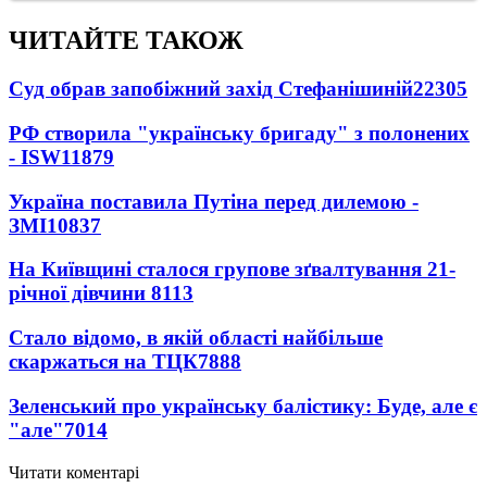
ЧИТАЙТЕ ТАКОЖ
Суд обрав запобіжний захід Стефанішиній
22305
РФ створила "українську бригаду" з полонених
- ISW
11879
Україна поставила Путіна перед дилемою -
ЗМІ
10837
На Київщині сталося групове зґвалтування 21-
річної дівчини
8113
Стало відомо, в якій області найбільше
скаржаться на ТЦК
7888
Зеленський про українську балістику: Буде, але є
"але"
7014
Читати коментарі