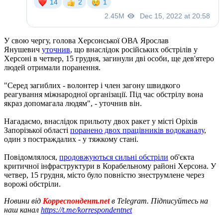
У свою чергу, голова Херсонської ОВА Ярослав
Янушевич
уточнив
, що внаслідок російських обстрілів у
Херсоні в четвер, 15 грудня, загинули дві особи, ще дев'ятеро
людей отримали поранення.
"Серед загиблих - волонтер і член загону швидкого
реагування міжнародної організації. Під час обстрілу вона
якраз допомагала людям", - уточнив він.
Нагадаємо, внаслідок прильоту двох ракет у місті Оріхів
Запорізької області
поранено двох працівників водоканалу
,
один з постраждалих - у тяжкому стані.
Повідомлялося,
продовжуються сильні обстріли
об'єкта
критичної інфраструктури в Корабельному районі Херсона. У
четвер, 15 грудня, місто було повністю знеструмлене через
ворожі обстріли.
Новини від
Корреспондент.net
в Telegram. Підписуйтесь на
наш канал
https://t.me/korrespondentnet