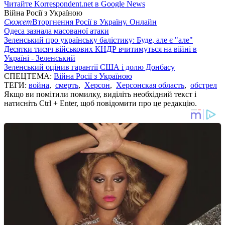
Читайте Korrespondent.net в Google News
Війна Росії з Україною
Сюжет
Вторгнення Росії в Україну. Онлайн
Одеса зазнала масованої атаки
Зеленський про українську балістику: Буде, але є "але"
Десятки тисяч військових КНДР вчитимуться на війні в
Україні - Зеленський
Зеленський оцінив гарантії США і долю Донбасу
СПЕЦТЕМА:
Війна Росії з Україною
ТЕГИ:
война
,
смерть
,
Херсон
,
Херсонская область
,
обстрел
Якщо ви помітили помилку, виділіть необхідний текст і
натисніть Ctrl + Enter, щоб повідомити про це редакцію.