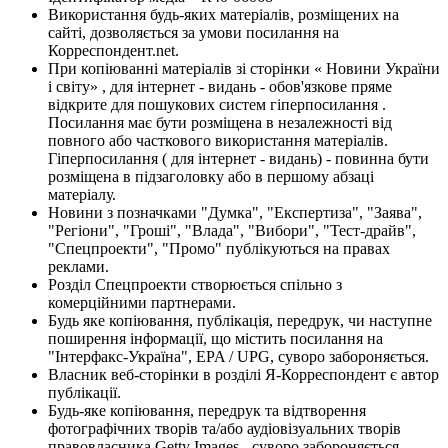
Використання будь-яких матеріалів, розміщених на
сайті, дозволяється за умови посилання на
Корреспондент.net.
При копіюванні матеріалів зі сторінки « Новини України
і світу» , для інтернет - видань - обов'язкове пряме
відкрите для пошукових систем гіперпосилання .
Посилання має бути розміщена в незалежності від
повного або часткового використання матеріалів.
Гіперпосилання ( для інтернет - видань) - повинна бути
розміщена в підзаголовку або в першому абзаці
матеріалу.
Новини з позначками "Думка", "Експертиза", "Заява",
"Регіони", "Гроші", "Влада", "Вибори", "Тест-драйв",
"Спецпроекти", "Промо" публікуються на правах
реклами.
Розділ Спецпроекти створюється спільно з
комерційними партнерами.
Будь яке копіювання, публікація, передрук, чи наступне
поширення інформації, що містить посилання на
"Інтерфакс-Україна", EPA / UPG, суворо забороняється.
Власник веб-сторінки в розділі Я-Корреспондент є автор
публікації.
Будь-яке копіювання, передрук та відтворення
фотографічних творів та/або аудіовізуальних творів
правовласника Getty Images - суворо забороняється.