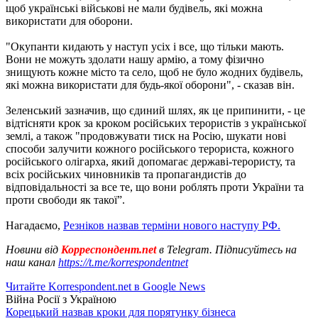
щоб українські військові не мали будівель, які можна
використати для оборони.
"Окупанти кидають у наступ усіх і все, що тільки мають.
Вони не можуть здолати нашу армію, а тому фізично
знищують кожне місто та село, щоб не було жодних будівель,
які можна використати для будь-якої оборони", - сказав він.
Зеленський зазначив, що єдиний шлях, як це припинити, - це
відтісняти крок за кроком російських терористів з української
землі, а також "продовжувати тиск на Росію, шукати нові
способи залучити кожного російського терориста, кожного
російського олігарха, який допомагає державі-терористу, та
всіх російських чиновників та пропагандистів до
відповідальності за все те, що вони роблять проти України та
проти свободи як такої”.
Нагадаємо,
Резніков назвав терміни нового наступу РФ.
Новини від
Корреспондент.net
в Telegram. Підписуйтесь на
наш канал
https://t.me/korrespondentnet
Читайте Korrespondent.net в Google News
Війна Росії з Україною
Корецький назвав кроки для порятунку бізнеса