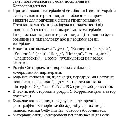
сайті, дозволяється за умови посилання на
Корреспондент.net.
При копіюванні матеріалів зі сторінки « Новини України
і світу» , для інтернет - видань - обов'язкове пряме
відкрите для пошукових систем гіперпосилання .
Посилання має бути розміщена в незалежності від
повного або часткового використання матеріалів.
Гіперпосилання ( для інтернет - видань) - повинна бути
розміщена в підзаголовку або в першому абзаці
матеріалу.
Новини з позначками "Думка", "Експертиза", "Заява",
"Регіони", "Гроші", "Влада", "Вибори", "Тест-драйв",
"Спецпроекти", "Промо" публікуються на правах
реклами.
Розділ Спецпроекти створюється спільно з
комерційними партнерами.
Будь яке копіювання, публікація, передрук, чи наступне
поширення інформації, що містить посилання на
"Інтерфакс-Україна", EPA / UPG, суворо забороняється.
Власник веб-сторінки в розділі Я-Корреспондент є автор
публікації.
Будь-яке копіювання, передрук та відтворення
фотографічних творів та/або аудіовізуальних творів
правовласника Getty Images - суворо забороняється.
Матеріали сайту korrespondent.net призначені для осіб