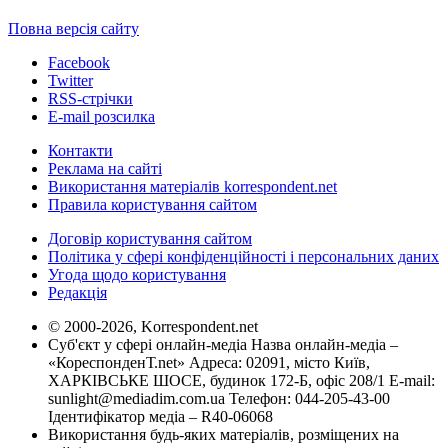
Повна версія сайту
Facebook
Twitter
RSS-стрічки
E-mail розсилка
Контакти
Реклама на сайті
Використання матеріалів korrespondent.net
Правила користування сайтом
Договір користування сайтом
Політика у сфері конфіденційності і персональних даних
Угода щодо користування
Редакція
© 2000-2026, Korrespondent.net
Суб'єкт у сфері онлайн-медіа Назва онлайн-медіа –
«КореспонденТ.net» Адреса: 02091, місто Київ,
ХАРКІВСЬКЕ ШОСЕ, будинок 172-Б, офіс 208/1 E-mail:
sunlight@mediadim.com.ua
Телефон: 044-205-43-00
Ідентифікатор медіа – R40-06068
Використання будь-яких матеріалів, розміщених на