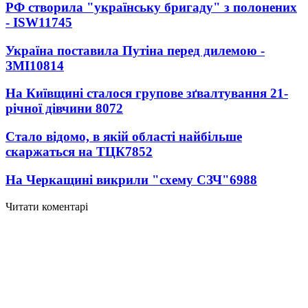
РФ створила "українську бригаду" з полонених
- ISW
11745
Україна поставила Путіна перед дилемою -
ЗМІ
10814
На Київщині сталося групове зґвалтування 21-
річної дівчини
8072
Стало відомо, в якій області найбільше
скаржаться на ТЦК
7852
На Черкащині викрили "схему СЗЧ"
6988
Читати коментарі