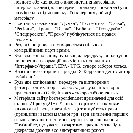
повного або часткового використання матеріалів.
Гіперпосилання ( для інтернет - видань) - повинна бути
розміщена в підзаголовку або в першому абзаці
матеріалу.
Новини з позначками "Думка", "Експертиза", "Заява",
"Регіони", "Гроші", "Влада", "Вибори", "Тест-драйв",
"Спецпроекти", "Промо" публікуються на правах
реклами.
Розділ Спецпроекти створюється спільно з
комерційними партнерами.
Будь яке копіювання, публікація, передрук, чи наступне
поширення інформації, що містить посилання на
"Інтерфакс-Україна", EPA / UPG, суворо забороняється.
Власник веб-сторінки в розділі Я-Корреспондент є автор
публікації.
Будь-яке копіювання, передрук та відтворення
фотографічних творів та/або аудіовізуальних творів
правовласника Getty Images - суворо забороняється.
Матеріали сайту korrespondent.net призначені для осіб
старше 21 року (21+). Участь в азартних іграх може
викликати ігрову залежність. Дотримуйтесь правил
(принципів) відповідальної гри. При виявленні перших
ознак залежності негайно зверніться до спеціаліста.
Пам'ятайте, що участь в азартних іграх не може бути
джерелом доходів або альтернативою роботі.