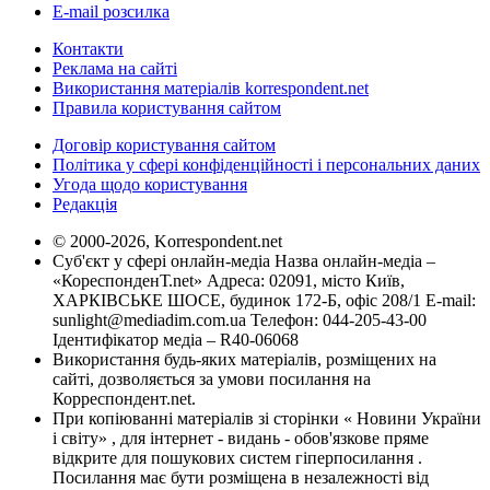
E-mail розсилка
Контакти
Реклама на сайті
Використання матеріалів korrespondent.net
Правила користування сайтом
Договір користування сайтом
Політика у сфері конфіденційності і персональних даних
Угода щодо користування
Редакція
© 2000-2026, Korrespondent.net
Суб'єкт у сфері онлайн-медіа Назва онлайн-медіа –
«КореспонденТ.net» Адреса: 02091, місто Київ,
ХАРКІВСЬКЕ ШОСЕ, будинок 172-Б, офіс 208/1 E-mail:
sunlight@mediadim.com.ua
Телефон: 044-205-43-00
Ідентифікатор медіа – R40-06068
Використання будь-яких матеріалів, розміщених на
сайті, дозволяється за умови посилання на
Корреспондент.net.
При копіюванні матеріалів зі сторінки « Новини України
і світу» , для інтернет - видань - обов'язкове пряме
відкрите для пошукових систем гіперпосилання .
Посилання має бути розміщена в незалежності від