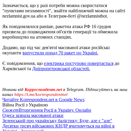
Зазначається, що у разі потреби можна скористатися
"пунктами незламності", знайти найближчий можна на сайті
nezlamnist.gov.ua або в Телеграм-боті @nezlamnistbot.
Як повідомлялося раніше, ракетна атака РФ 16 грудня
призвела до пошкодження об'єктів генерації та обмежила
виробництво на атомних станціях.
Додамо, що під час дев'ятої масованої атаки російські
окупанти
випустили понад 70 ракет по Україні.
Є повідомлення, що
електрика поступово повертається
до
Харківської та
Дніпропетровської областей.
Новини від
Корреспондент.net
в Telegram. Підписуйтесь на наш
канал
https://t.me/korrespondentnet
Читайте Korrespondent.net в Google News
Війна Росії з Україною
Сюжет
Вторгнення Росії в Україну. Онлайн
Одеса зазнала масованої атаки
Зеленський про українську балістику: Буде, але є "але"
Десятки тисяч військових КНДР вчитимуться на війні в