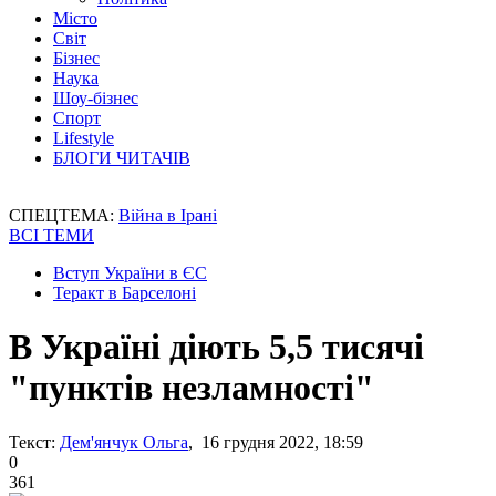
Місто
Світ
Бізнес
Наука
Шоу-бізнес
Спорт
Lifestyle
БЛОГИ ЧИТАЧІВ
СПЕЦТЕМА:
Війна в Ірані
ВСІ ТЕМИ
Вступ України в ЄС
Теракт в Барселоні
В Україні діють 5,5 тисячі
"пунктів незламності"
Текст:
Дем'янчук Ольга
, 16 грудня 2022, 18:59
0
361