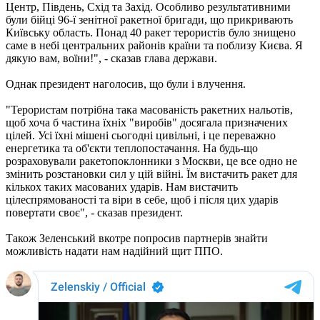
Центр, Південь, Схід та Захід. Особливо результативними
були бійці 96-ї зенітної ракетної бригади, що прикривають
Київську область. Понад 40 ракет терористів було знищено
саме в небі центральних районів країни та поблизу Києва. Я
дякую вам, воїни!", - сказав глава держави.
Однак президент наголосив, що були і влучення.
"Терористам потрібна така масованість ракетних нальотів,
щоб хоча б частина їхніх "виробів" досягала призначених
цілей. Усі їхні мішені сьогодні цивільні, і це переважно
енергетика та об'єкти теплопостачання. На будь-що
розраховували ракетопоклонники з Москви, це все одно не
змінить розстановки сил у цій війні. Їм вистачить ракет для
кількох таких масованих ударів. Нам вистачить
цілеспрямованості та віри в себе, щоб і після цих ударів
повертати своє", - сказав президент.
Також Зеленський вкотре попросив партнерів знайти
можливість надати нам надійний щит ППО.