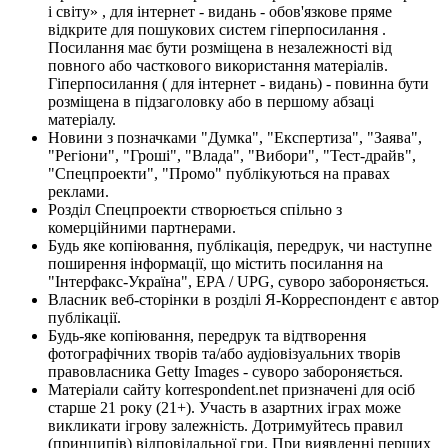
і світу» , для інтернет - видань - обов'язкове пряме
відкрите для пошукових систем гіперпосилання .
Посилання має бути розміщена в незалежності від
повного або часткового використання матеріалів.
Гіперпосилання ( для інтернет - видань) - повинна бути
розміщена в підзаголовку або в першому абзаці
матеріалу.
Новини з позначками "Думка", "Експертиза", "Заява",
"Регіони", "Гроші", "Влада", "Вибори", "Тест-драйв",
"Спецпроекти", "Промо" публікуються на правах
реклами.
Розділ Спецпроекти створюється спільно з
комерційними партнерами.
Будь яке копіювання, публікація, передрук, чи наступне
поширення інформації, що містить посилання на
"Інтерфакс-Україна", EPA / UPG, суворо забороняється.
Власник веб-сторінки в розділі Я-Корреспондент є автор
публікації.
Будь-яке копіювання, передрук та відтворення
фотографічних творів та/або аудіовізуальних творів
правовласника Getty Images - суворо забороняється.
Матеріали сайту korrespondent.net призначені для осіб
старше 21 року (21+). Участь в азартних іграх може
викликати ігрову залежність. Дотримуйтесь правил
(принципів) відповідальної гри. При виявленні перших