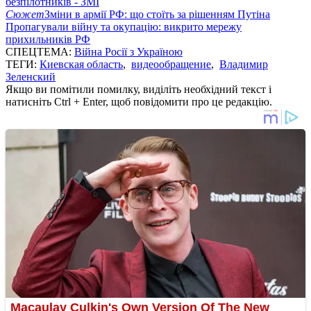
безпілотників - ЗМІ
Сюжет
Зміни в армії РФ: що стоїть за рішенням Путіна
Пропагували війну та окупацію: викрито мережу
прихильників РФ
СПЕЦТЕМА:
Війна Росії з Україною
ТЕГИ:
Киевская область
,
видеообращение
,
Владимир
Зеленский
Якщо ви помітили помилку, виділіть необхідний текст і
натисніть Ctrl + Enter, щоб повідомити про це редакцію.