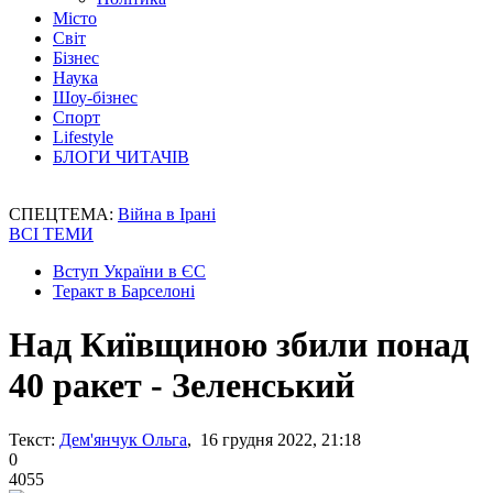
Місто
Світ
Бізнес
Наука
Шоу-бізнес
Спорт
Lifestyle
БЛОГИ ЧИТАЧІВ
СПЕЦТЕМА:
Війна в Ірані
ВСІ ТЕМИ
Вступ України в ЄС
Теракт в Барселоні
Над Київщиною збили понад
40 ракет - Зеленський
Текст:
Дем'янчук Ольга
, 16 грудня 2022, 21:18
0
4055