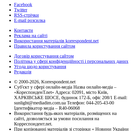
Facebook
Twitter
RSS-стрічки
E-mail розсилка
Контакти
Реклама на сайті
Використання матеріалів korrespondent.net
Правила користування сайтом
Договір користування сайтом
Політика у сфері конфіденційності і персональних даних
Угода щодо користування
Редакція
© 2000-2026, Korrespondent.net
Суб'єкт у сфері онлайн-медіа Назва онлайн-медіа –
«КореспонденТ.net» Адреса: 02091, місто Київ,
ХАРКІВСЬКЕ ШОСЕ, будинок 172-Б, офіс 208/1 E-mail:
sunlight@mediadim.com.ua
Телефон: 044-205-43-00
Ідентифікатор медіа – R40-06068
Використання будь-яких матеріалів, розміщених на
сайті, дозволяється за умови посилання на
Корреспондент.net.
При копіюванні матеріалів зі сторінки « Новини України