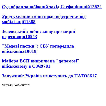
Суд обрав запобіжний захід Стефанішиній
13822
Уряд ухвалив зміни щодо відстрочки від
мобілізації
11368
Зеленський зробив заяву про мирні
переговори
10543
"Медові пастки": СБУ попередила
військових
10018
Майора ВСП викрили на "допомозі"
військовому в СЗЧ
9781
Залужний: Україна не вступить до НАТО
8617
Читати коментарі