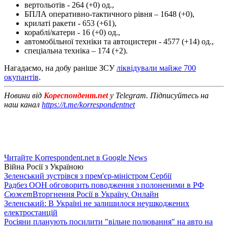
вертольотів - 264 (+0) од.,
БПЛА оперативно-тактичного рівня – 1648 (+0),
крилаті ракети - 653 (+61),
кораблі/катери - 16 (+0) од.,
автомобільної техніки та автоцистерн - 4577 (+14) од.,
спеціальна техніка – 174 (+2).
Нагадаємо, на добу раніше ЗСУ
ліквідували майже 700
окупантів
.
Новини від
Кореспондент.net
у Telegram. Підписуйтесь на
наш канал
https://t.me/korrespondentnet
Читайте Korrespondent.net в Google News
Війна Росії з Україною
Зеленський зустрівся з прем'єр-міністром Сербії
Радбез ООН обговорить поводження з полоненими в РФ
Сюжет
Вторгнення Росії в Україну. Онлайн
Зеленський: В Україні не залишилося неушкоджених
електростанцій
Росіяни планують посилити "вільне полювання" на авто на