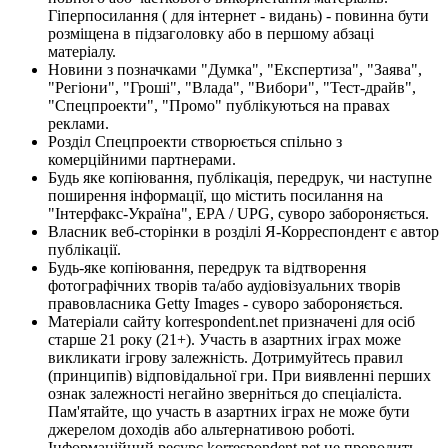
Гіперпосилання ( для інтернет - видань) - повинна бути
розміщена в підзаголовку або в першому абзаці
матеріалу.
Новини з позначками "Думка", "Експертиза", "Заява",
"Регіони", "Гроші", "Влада", "Вибори", "Тест-драйв",
"Спецпроекти", "Промо" публікуються на правах
реклами.
Розділ Спецпроекти створюється спільно з
комерційними партнерами.
Будь яке копіювання, публікація, передрук, чи наступне
поширення інформації, що містить посилання на
"Інтерфакс-Україна", EPA / UPG, суворо забороняється.
Власник веб-сторінки в розділі Я-Корреспондент є автор
публікації.
Будь-яке копіювання, передрук та відтворення
фотографічних творів та/або аудіовізуальних творів
правовласника Getty Images - суворо забороняється.
Матеріали сайту korrespondent.net призначені для осіб
старше 21 року (21+). Участь в азартних іграх може
викликати ігрову залежність. Дотримуйтесь правил
(принципів) відповідальної гри. При виявленні перших
ознак залежності негайно зверніться до спеціаліста.
Пам'ятайте, що участь в азартних іграх не може бути
джерелом доходів або альтернативою роботі.
Інформаційний ресурс korrespondent.net не проводить