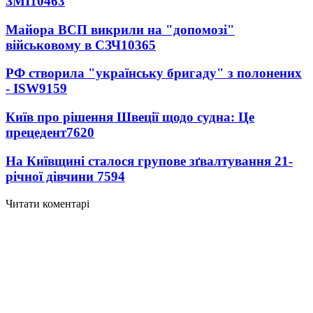
ЗМІ
10463
Майора ВСП викрили на "допомозі"
військовому в СЗЧ
10365
РФ створила "українську бригаду" з полонених
- ISW
9159
Київ про рішення Швеції щодо судна: Це
прецедент
7620
На Київщині сталося групове зґвалтування 21-
річної дівчини
7594
Читати коментарі