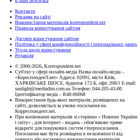
E-mail розсилка
Контакти
Реклама на сайті
Використання матеріалів korrespondent.net
Правила користування сайтом
Договір користування сайтом
Політика у сфері конфіденційності і персональних даних
Угода щодо користування
Редакція
© 2000-2026, Korrespondent.net
Суб'єкт у сфері онлайн-медіа Назва онлайн-медіа –
«КореспонденТ.net» Адреса: 02091, місто Київ,
ХАРКІВСЬКЕ ШОСЕ, будинок 172-Б, офіс 208/1 E-mail:
sunlight@mediadim.com.ua
Телефон: 044-205-43-00
Ідентифікатор медіа – R40-06068
Використання будь-яких матеріалів, розміщених на
сайті, дозволяється за умови посилання на
Корреспондент.net.
При копіюванні матеріалів зі сторінки « Новини України
і світу» , для інтернет - видань - обов'язкове пряме
відкрите для пошукових систем гіперпосилання .
Посилання має бути розміщена в незалежності від
повного або часткового використання матеріалів.