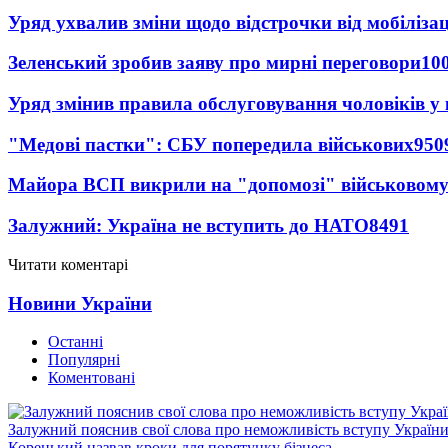
Уряд ухвалив зміни щодо відстрочки від мобілізац
Зеленський зробив заяву про мирні переговори
10
Уряд змінив правила обслуговування чоловіків у
"Медові пастки": СБУ попередила військових
950
Майора ВСП викрили на "допомозі" військовому
Залужний: Україна не вступить до НАТО
8491
Читати коментарі
Новини України
Останні
Популярні
Коментовані
Залужний пояснив свої слова про неможливість вступу Украї
Корецький назвав кроки для порятунку бізнеса