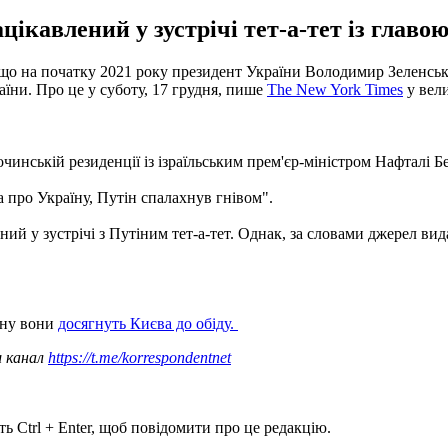
ікавлений у зустрічі тет-а-тет із главою
що на початку 2021 року президент України Володимир Зеленськи
аїни. Про це у суботу, 17 грудня, пише
The New York Times
у вели
сочинській резиденції із ізраїльським прем'єр-міністром Нафталі 
 про Україну, Путін спалахнув гнівом".
ий у зустрічі з Путіним тет-а-тет. Однак, за словами джерел ви
їну вони
досягнуть Києва до обіду.
ш канал
https://t.me/korrespondentnet
ь Ctrl + Enter, щоб повідомити про це редакцію.