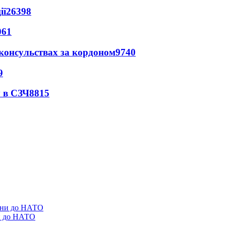
ії
26398
061
 консульствах за кордоном
9740
9
 в СЗЧ
8815
ни до НАТО