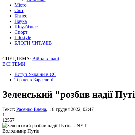
Місто
Світ
Бізнес
Наука
Шоу-бізнес
Спорт
Lifestyle
БЛОГИ ЧИТАЧІВ
СПЕЦТЕМА:
Війна в Ірані
ВСІ ТЕМИ
Вступ України в ЄС
Теракт в Барселоні
Зеленський "розбив надії Пут
Текст:
Расенко Елена
, 18 грудня 2022, 02:47
1
12557
Володимир Путін