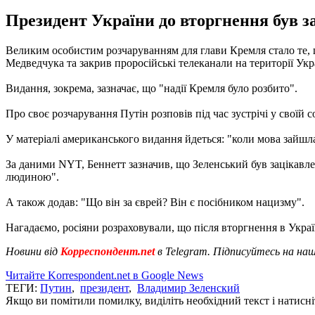
Президент України до вторгнення був зац
Великим особистим розчаруванням для глави Кремля стало те, 
Медведчука та закрив проросійські телеканали на території Укр
Видання, зокрема, зазначає, що "надії Кремля було розбито".
Про своє розчарування Путін розповів під час зустрічі у своїй 
У матеріалі американського видання йдеться: "коли мова зайшла
За даними NYT, Беннетт зазначив, що Зеленський був зацікавлен
людиною".
А також додав: "Що він за єврей? Він є посібником нацизму".
Нагадаємо, росіяни розраховували, що після вторгнення в Укра
Новини від
Корреспондент.net
в Telegram. Підписуйтесь на на
Читайте Korrespondent.net в Google News
ТЕГИ:
Путин
,
президент
,
Владимир Зеленский
Якщо ви помітили помилку, виділіть необхідний текст і натисніт