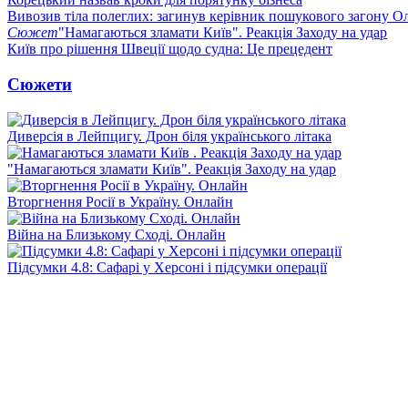
Вивозив тіла полеглих: загинув керівник пошукового загону О
Сюжет
"Намагаються зламати Київ". Реакція Заходу на удар
Київ про рішення Швеції щодо судна: Це прецедент
Сюжети
Диверсія в Лейпцигу. Дрон біля українського літака
"Намагаються зламати Київ". Реакція Заходу на удар
Вторгнення Росії в Україну. Онлайн
Війна на Близькому Сході. Онлайн
Підсумки 4.8: Сафарі у Херсоні і підсумки операції