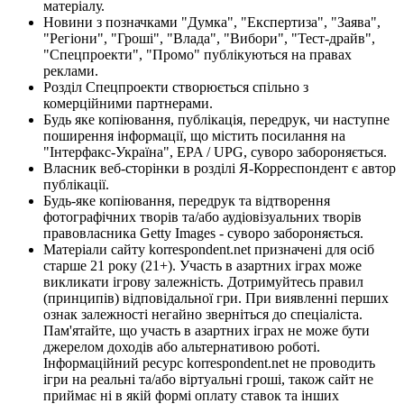
матеріалу.
Новини з позначками "Думка", "Експертиза", "Заява",
"Регіони", "Гроші", "Влада", "Вибори", "Тест-драйв",
"Спецпроекти", "Промо" публікуються на правах
реклами.
Розділ Спецпроекти створюється спільно з
комерційними партнерами.
Будь яке копіювання, публікація, передрук, чи наступне
поширення інформації, що містить посилання на
"Інтерфакс-Україна", EPA / UPG, суворо забороняється.
Власник веб-сторінки в розділі Я-Корреспондент є автор
публікації.
Будь-яке копіювання, передрук та відтворення
фотографічних творів та/або аудіовізуальних творів
правовласника Getty Images - суворо забороняється.
Матеріали сайту korrespondent.net призначені для осіб
старше 21 року (21+). Участь в азартних іграх може
викликати ігрову залежність. Дотримуйтесь правил
(принципів) відповідальної гри. При виявленні перших
ознак залежності негайно зверніться до спеціаліста.
Пам'ятайте, що участь в азартних іграх не може бути
джерелом доходів або альтернативою роботі.
Інформаційний ресурс korrespondent.net не проводить
ігри на реальні та/або віртуальні гроші, також сайт не
приймає ні в якій формі оплату ставок та інших