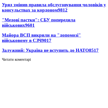
Уряд змінив правила обслуговування чоловіків у
консульствах за кордоном
9812
"Медові пастки": СБУ попередила
військових
9601
Майора ВСП викрили на "допомозі"
військовому в СЗЧ
9017
Залужний: Україна не вступить до НАТО
8517
Читати коментарі