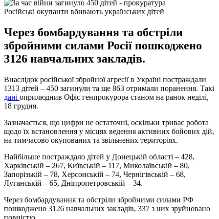
Російські окупанти вбивають українських дітей
Через бомбардування та обстріли
збройними силами Росії пошкоджено
3126 навчальних закладів.
Внаслідок російської збройної агресії в Україні постраждали
1313 дітей – 450 загинули та ще 863 отримали поранення. Такі
дані
оприлюднив Офіс генпрокурора станом на ранок неділі,
18 грудня.
Зазначається, що цифри не остаточні, оскільки триває робота
щодо їх встановлення у місцях ведення активних бойових дій,
на тимчасово окупованих та звільнених територіях.
Найбільше постраждало дітей у Донецькій області – 428,
Харківській – 267, Київській – 117, Миколаївській – 80,
Запорізькій – 78, Херсонській – 74, Чернігівській – 68,
Луганській – 65, Дніпропетровській – 34.
Через бомбардування та обстріли збройними силами РФ
пошкоджено 3126 навчальних закладів, 337 з них зруйновано
повністю.