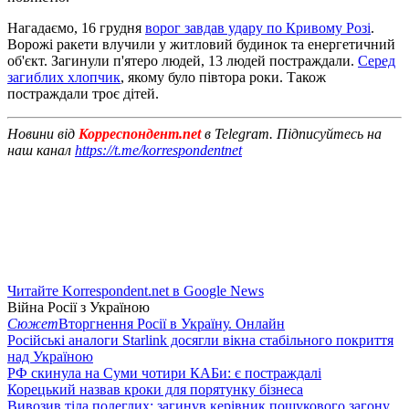
Нагадаємо, 16 грудня
ворог завдав удару по Кривому Розі
.
Ворожі ракети влучили у житловий будинок та енергетичний
об'єкт. Загинули п'ятеро людей, 13 людей постраждали.
Серед
загиблих хлопчик
, якому було півтора роки. Також
постраждали троє дітей.
Новини від
Корреспондент.net
в Telegram. Підписуйтесь на
наш канал
https://t.me/korrespondentnet
Читайте Korrespondent.net в Google News
Війна Росії з Україною
Сюжет
Вторгнення Росії в Україну. Онлайн
Російські аналоги Starlink досягли вікна стабільного покриття
над Україною
РФ скинула на Суми чотири КАБи: є постраждалі
Корецький назвав кроки для порятунку бізнеса
Вивозив тіла полеглих: загинув керівник пошукового загону