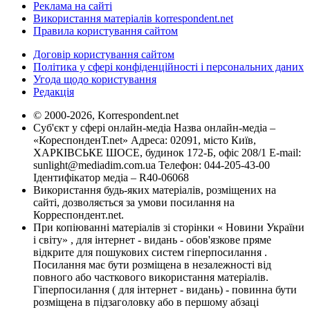
Реклама на сайті
Використання матеріалів korrespondent.net
Правила користування сайтом
Договір користування сайтом
Політика у сфері конфіденційності і персональних даних
Угода щодо користування
Редакція
© 2000-2026, Korrespondent.net
Суб'єкт у сфері онлайн-медіа Назва онлайн-медіа –
«КореспонденТ.net» Адреса: 02091, місто Київ,
ХАРКІВСЬКЕ ШОСЕ, будинок 172-Б, офіс 208/1 E-mail:
sunlight@mediadim.com.ua
Телефон: 044-205-43-00
Ідентифікатор медіа – R40-06068
Використання будь-яких матеріалів, розміщених на
сайті, дозволяється за умови посилання на
Корреспондент.net.
При копіюванні матеріалів зі сторінки « Новини України
і світу» , для інтернет - видань - обов'язкове пряме
відкрите для пошукових систем гіперпосилання .
Посилання має бути розміщена в незалежності від
повного або часткового використання матеріалів.
Гіперпосилання ( для інтернет - видань) - повинна бути
розміщена в підзаголовку або в першому абзаці