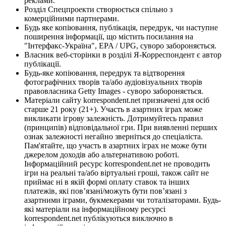
реклами.
Розділ Спецпроекти створюється спільно з
комерційними партнерами.
Будь яке копіювання, публікація, передрук, чи наступне
поширення інформації, що містить посилання на
"Інтерфакс-Україна", EPA / UPG, суворо забороняється.
Власник веб-сторінки в розділі Я-Корреспондент є автор
публікації.
Будь-яке копіювання, передрук та відтворення
фотографічних творів та/або аудіовізуальних творів
правовласника Getty Images - суворо забороняється.
Матеріали сайту korrespondent.net призначені для осіб
старше 21 року (21+). Участь в азартних іграх може
викликати ігрову залежність. Дотримуйтесь правил
(принципів) відповідальної гри. При виявленні перших
ознак залежності негайно зверніться до спеціаліста.
Пам'ятайте, що участь в азартних іграх не може бути
джерелом доходів або альтернативою роботі.
Інформаційний ресурс korrespondent.net не проводить
ігри на реальні та/або віртуальні гроші, також сайт не
приймає ні в якій формі оплату ставок та інших
платежів, які пов’язані/можуть бути пов’язані з
азартними іграми, букмекерами чи тоталізаторами. Будь-
які матеріали на інформаційному ресурсі
korrespondent.net публікуються виключно в