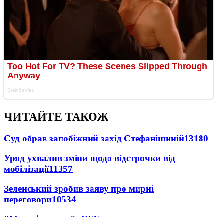
ЧИТАЙТЕ ТАКОЖ
Суд обрав запобіжний захід Стефанішиній
13180
Уряд ухвалив зміни щодо відстрочки від
мобілізації
11357
Зеленський зробив заяву про мирні
переговори
10534