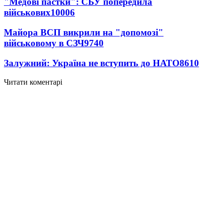
"Медові пастки": СБУ попередила
військових
10006
Майора ВСП викрили на "допомозі"
військовому в СЗЧ
9740
Залужний: Україна не вступить до НАТО
8610
Читати коментарі