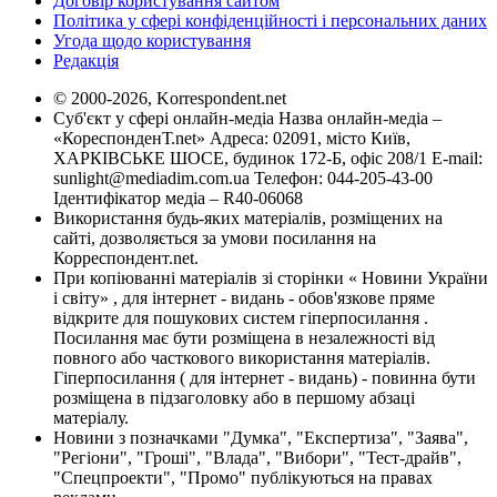
Договір користування сайтом
Політика у сфері конфіденційності і персональних даних
Угода щодо користування
Редакція
© 2000-2026, Korrespondent.net
Суб'єкт у сфері онлайн-медіа Назва онлайн-медіа –
«КореспонденТ.net» Адреса: 02091, місто Київ,
ХАРКІВСЬКЕ ШОСЕ, будинок 172-Б, офіс 208/1 E-mail:
sunlight@mediadim.com.ua
Телефон: 044-205-43-00
Ідентифікатор медіа – R40-06068
Використання будь-яких матеріалів, розміщених на
сайті, дозволяється за умови посилання на
Корреспондент.net.
При копіюванні матеріалів зі сторінки « Новини України
і світу» , для інтернет - видань - обов'язкове пряме
відкрите для пошукових систем гіперпосилання .
Посилання має бути розміщена в незалежності від
повного або часткового використання матеріалів.
Гіперпосилання ( для інтернет - видань) - повинна бути
розміщена в підзаголовку або в першому абзаці
матеріалу.
Новини з позначками "Думка", "Експертиза", "Заява",
"Регіони", "Гроші", "Влада", "Вибори", "Тест-драйв",
"Спецпроекти", "Промо" публікуються на правах