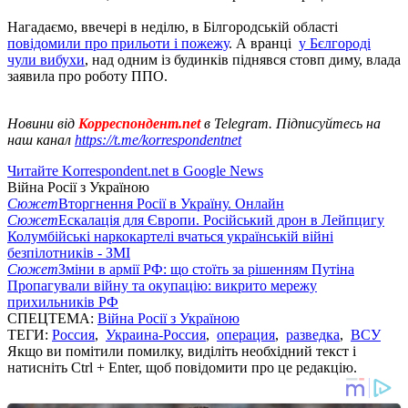
Нагадаємо, ввечері в неділю, в Білгородській області
повідомили про прильоти і пожежу
. А вранці
у Бєлгороді
чули вибухи
, над одним із будинків піднявся стовп диму, влада
заявила про роботу ППО.
Новини від
Корреспондент.net
в Telegram. Підписуйтесь на
наш канал
https://t.me/korrespondentnet
Читайте Korrespondent.net в Google News
Війна Росії з Україною
Сюжет
Вторгнення Росії в Україну. Онлайн
Сюжет
Ескалація для Європи. Російський дрон в Лейпцигу
Колумбійські наркокартелі вчаться українській війні
безпілотників - ЗМІ
Сюжет
Зміни в армії РФ: що стоїть за рішенням Путіна
Пропагували війну та окупацію: викрито мережу
прихильників РФ
СПЕЦТЕМА:
Війна Росії з Україною
ТЕГИ:
Россия
,
Украина-Россия
,
операция
,
разведка
,
ВСУ
Якщо ви помітили помилку, виділіть необхідний текст і
натисніть Ctrl + Enter, щоб повідомити про це редакцію.