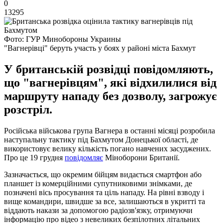
0
13295
Фото: ГУР Минобороны Украины
"Вагнерівці" беруть участь у боях у районі міста Бахмут
У британській розвідці повідомляють,
що "вагнерівцям", які відхилилися від
маршруту нападу без дозволу, загрожує
розстріл.
Російська військова група Вагнера в останні місяці розробила
наступальну тактику під Бахмутом Донецької області, де
використовує велику кількість погано навчених засуджених.
Про це 19 грудня
повідомляє
Міноборони Британії.
Зазначається, що окремим бійцям видається смартфон або
планшет із комерційними супутниковими знімками, де
позначені вісь просування та ціль нападу. На рівні взводу і
вище командири, швидше за все, залишаються в укритті та
віддають накази за допомогою радіозв'язку, отримуючи
інформацію про відео з невеликих безпілотних літальних