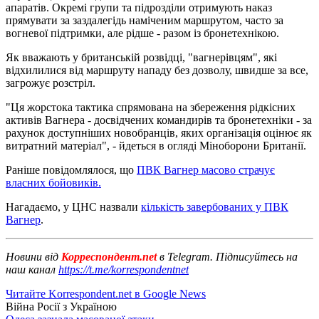
апаратів. Окремі групи та підрозділи отримують наказ
прямувати за заздалегідь наміченим маршрутом, часто за
вогневої підтримки, але рідше - разом із бронетехнікою.
Як вважають у британській розвідці, "вагнерівцям", які
відхилилися від маршруту нападу без дозволу, швидше за все,
загрожує розстріл.
"Ця жорстока тактика спрямована на збереження рідкісних
активів Вагнера - досвідчених командирів та бронетехніки - за
рахунок доступніших новобранців, яких організація оцінює як
витратний матеріал", - йдеться в огляді Міноборони Британії.
Раніше повідомлялося, що
ПВК Вагнер масово страчує
власних бойовиків.
Нагадаємо, у ЦНС назвали
кількість завербованих у ПВК
Вагнер
.
Новини від
Корреспондент.net
в Telegram. Підписуйтесь на
наш канал
https://t.me/korrespondentnet
Читайте Korrespondent.net в Google News
Війна Росії з Україною