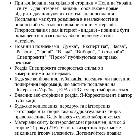
При копіюванні матеріалів зі сторінки « Новини України
і світу» , для інтернет - видань - обов'язкове пряме
відкрите для пошукових систем гіперпосилання .
Посилання має бути розміщена в незалежності від
повного або часткового використання матеріалів.
Гіперпосилання ( для інтернет - видань) - повинна бути
розміщена в підзаголовку або в першому абзаці
матеріалу.
Новини з позначками "Думка", "Експертиза", "Заява",
"Регіони", "Гроші", "Влада", "Вибори", "Тест-драйв",
"Спецпроекти", "Промо" публікуються на правах
реклами.
Розділ Спецпроекти створюється спільно з
комерційними партнерами.
Будь яке копіювання, публікація, передрук, чи наступне
поширення інформації, що містить посилання на
"Інтерфакс-Україна", EPA / UPG, суворо забороняється.
Власник веб-сторінки в розділі Я-Корреспондент є автор
публікації.
Будь-яке копіювання, передрук та відтворення
фотографічних творів та/або аудіовізуальних творів
правовласника Getty Images - суворо забороняється.
Матеріали сайту korrespondent.net призначені для осіб
старше 21 року (21+). Участь в азартних іграх може
викликати ігрову залежність. Дотримуйтесь правил