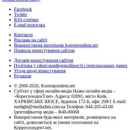
Facebook
Twitter
RSS-стрічки
E-mail розсилка
Контакти
Реклама на сайті
Використання матеріалів korrespondent.net
Правила користування сайтом
Договір користування сайтом
Політика у сфері конфіденційності і персональних даних
Угода щодо користування
Редакція
© 2000-2026, Korrespondent.net
Суб'єкт у сфері онлайн-медіа Назва онлайн-медіа –
«КореспонденТ.net» Адреса: 02091, місто Київ,
ХАРКІВСЬКЕ ШОСЕ, будинок 172-Б, офіс 208/1 E-mail:
sunlight@mediadim.com.ua
Телефон: 044-205-43-00
Ідентифікатор медіа – R40-06068
Використання будь-яких матеріалів, розміщених на
сайті, дозволяється за умови посилання на
Корреспондент.net.