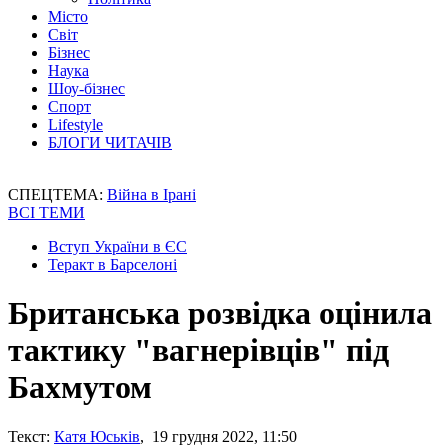
Місто
Світ
Бізнес
Наука
Шоу-бізнес
Спорт
Lifestyle
БЛОГИ ЧИТАЧІВ
СПЕЦТЕМА:
Війна в Ірані
ВСІ ТЕМИ
Вступ України в ЄС
Теракт в Барселоні
Британська розвідка оцінила
тактику "вагнерівців" під
Бахмутом
Текст:
Катя Юськів
, 19 грудня 2022, 11:50