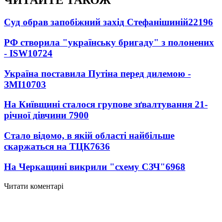
ЧИТАЙТЕ ТАКОЖ
Суд обрав запобіжний захід Стефанішиній
22196
РФ створила "українську бригаду" з полонених
- ISW
10724
Україна поставила Путіна перед дилемою -
ЗМІ
10703
На Київщині сталося групове зґвалтування 21-
річної дівчини
7900
Стало відомо, в якій області найбільше
скаржаться на ТЦК
7636
На Черкащині викрили "схему СЗЧ"
6968
Читати коментарі