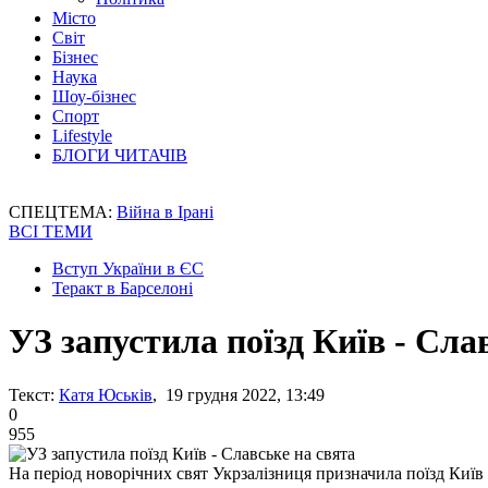
Місто
Світ
Бізнес
Наука
Шоу-бізнес
Спорт
Lifestyle
БЛОГИ ЧИТАЧІВ
СПЕЦТЕМА:
Війна в Ірані
ВСІ ТЕМИ
Вступ України в ЄС
Теракт в Барселоні
УЗ запустила поїзд Київ - Сла
Текст:
Катя Юськів
, 19 грудня 2022, 13:49
0
955
На період новорічних свят Укрзалізниця призначила поїзд Київ 