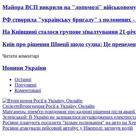
Майора ВСП викрили на "допомозі" військовому
РФ створила "українську бригаду" з полонених -
На Київщині сталося групове зґвалтування 21-річ
Київ про рішення Швеції щодо судна: Це прецеден
Читати коментарі
Новини України
Останні
Популярні
Коментовані
Сюжет
Вторгнення Росії в Україну. Онлайн
Марганець: прем'єр повідомив про кадрові рішення після аварії
Зеленський: В Україні не залишилося неушкоджених електрост
Росіяни планують посилити "вільне полювання" на авто на Хе
Росіяни атакували рейсовий автобус у Нікополі: загинув водій