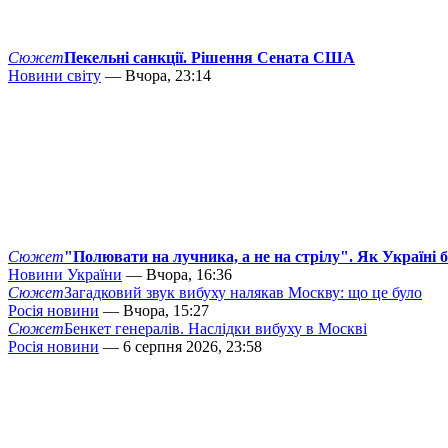
Сюжет
Пекельні санкції. Рішення Сената США
Новини світу
— Вчора, 23:14
Сюжет
"Полювати на лучника, а не на стрілу". Як Україні 
Новини України
— Вчора, 16:36
Сюжет
Загадковий звук вибуху налякав Москву: що це було
Росія новини
— Вчора, 15:27
Сюжет
Бенкет генералів. Наслідки вибуху в Москві
Росія новини
— 6 серпня 2026, 23:58