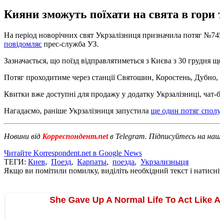
Кияни зможуть поїхати на свята в гори 
На період новорічних свят Укрзалізниця призначила потяг №745
повідомляє
прес-служба УЗ.
Зазначається, що поїзд відправлятиметься з Києва з 30 грудня що
Потяг проходитиме через станції Святошин, Коростень, Дубно, 
Квитки вже доступні для продажу у додатку Укрзалізниці, чат-бо
Нагадаємо, раніше Укрзалізниця запустила
ще один потяг спол
Новини від
Корреспондент.net
в Telegram. Підписуйтесь на на
Читайте Korrespondent.net в Google News
ТЕГИ:
Киев
,
Поезд
,
Карпаты
,
поезда
,
Укрзализныця
Якщо ви помітили помилку, виділіть необхідний текст і натисніт