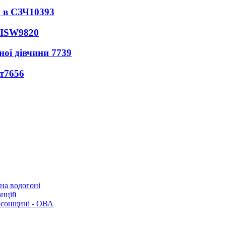
 в СЗЧ
10393
 ISW
9820
ної дівчини
7739
т
7656
 на водогоні
анцій
рсонщині - ОВА