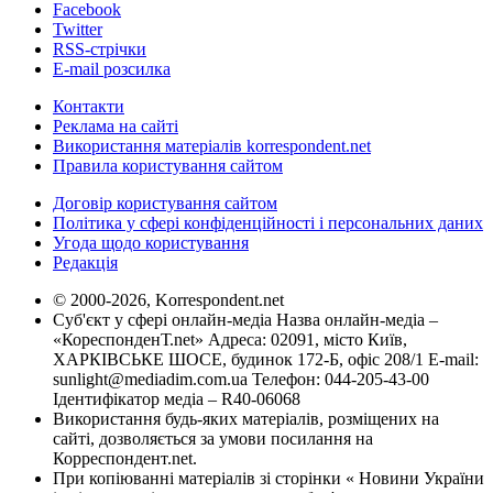
Facebook
Twitter
RSS-стрічки
E-mail розсилка
Контакти
Реклама на сайті
Використання матеріалів korrespondent.net
Правила користування сайтом
Договір користування сайтом
Політика у сфері конфіденційності і персональних даних
Угода щодо користування
Редакція
© 2000-2026, Korrespondent.net
Суб'єкт у сфері онлайн-медіа Назва онлайн-медіа –
«КореспонденТ.net» Адреса: 02091, місто Київ,
ХАРКІВСЬКЕ ШОСЕ, будинок 172-Б, офіс 208/1 E-mail:
sunlight@mediadim.com.ua
Телефон: 044-205-43-00
Ідентифікатор медіа – R40-06068
Використання будь-яких матеріалів, розміщених на
сайті, дозволяється за умови посилання на
Корреспондент.net.
При копіюванні матеріалів зі сторінки « Новини України