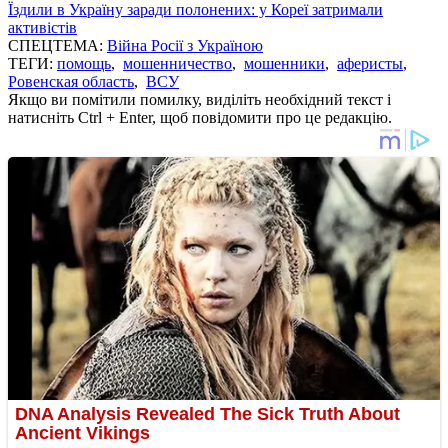
Їздили в Україну заради полонених: у Кореї затримали
активістів
СПЕЦТЕМА:
Війна Росії з Україною
ТЕГИ:
помощь
,
мошенничество
,
мошенники
,
аферисты
,
Ровенская область
,
ВСУ
Якщо ви помітили помилку, виділіть необхідний текст і
натисніть Ctrl + Enter, щоб повідомити про це редакцію.