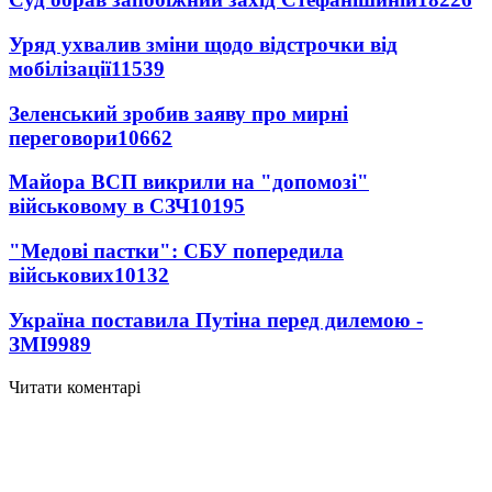
Уряд ухвалив зміни щодо відстрочки від
мобілізації
11539
Зеленський зробив заяву про мирні
переговори
10662
Майора ВСП викрили на "допомозі"
військовому в СЗЧ
10195
"Медові пастки": СБУ попередила
військових
10132
Україна поставила Путіна перед дилемою -
ЗМІ
9989
Читати коментарі