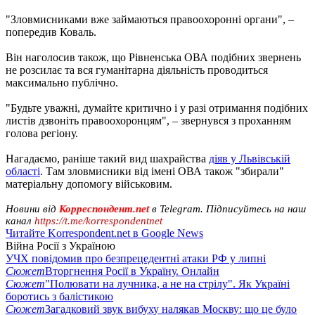
"Зловмисниками вже займаються правоохоронні органи", –
попередив Коваль.
Він наголосив також, що Рівненська ОВА подібних звернень
не розсилає та вся гуманітарна діяльність проводиться
максимально публічно.
"Будьте уважні, думайте критично і у разі отримання подібних
листів дзвоніть правоохоронцям", – звернувся з проханням
голова регіону.
Нагадаємо, раніше такий вид шахрайства
діяв у Львівській
області
. Там зловмисники від імені ОВА також "збирали"
матеріальну допомогу військовим.
Новини від
Корреспондент.net
в Telegram. Підписуйтесь на наш
канал
https://t.me/korrespondentnet
Читайте Korrespondent.net в Google News
Війна Росії з Україною
УЧХ повідомив про безпрецедентні атаки РФ у липні
Сюжет
Вторгнення Росії в Україну. Онлайн
Сюжет
"Полювати на лучника, а не на стрілу". Як Україні
боротись з балістикою
Сюжет
Загадковий звук вибуху налякав Москву: що це було