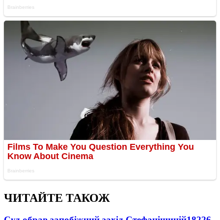
ЧИТАЙТЕ ТАКОЖ
Суд обрав запобіжний захід Стефанішиній
18226