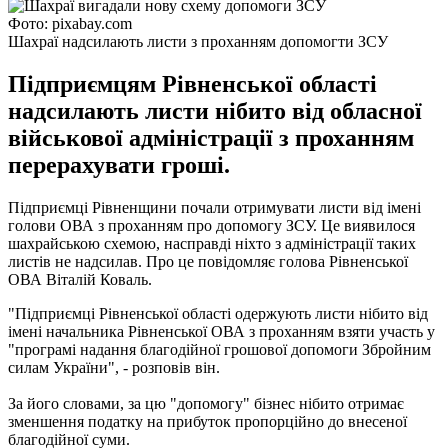
Фото: pixabay.com
Шахраї надсилають листи з проханням допомогти ЗСУ
Підприємцям Рівненської області
надсилають листи нібито від обласної
військової адміністрації з проханням
перерахувати гроші.
Підприємці Рівненщини почали отримувати листи від імені
голови ОВА з проханням про допомогу ЗСУ. Це виявилося
шахрайською схемою, насправді ніхто з адміністрації таких
листів не надсилав. Про це повідомляє голова Рівненської
ОВА Віталій Коваль.
"Підприємці Рівненської області одержують листи нібито від
імені начальника Рівненської ОВА з проханням взяти участь у
"програмі надання благодійної грошової допомоги Збройним
силам України", - розповів він.
За його словами, за цю "допомогу" бізнес нібито отримає
зменшення податку на прибуток пропорційно до внесеної
благодійної суми.