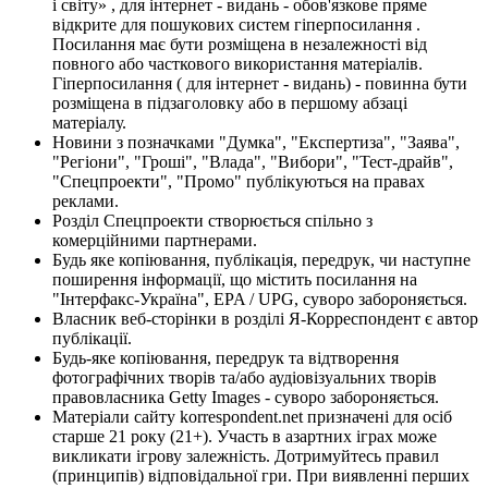
і світу» , для інтернет - видань - обов'язкове пряме
відкрите для пошукових систем гіперпосилання .
Посилання має бути розміщена в незалежності від
повного або часткового використання матеріалів.
Гіперпосилання ( для інтернет - видань) - повинна бути
розміщена в підзаголовку або в першому абзаці
матеріалу.
Новини з позначками "Думка", "Експертиза", "Заява",
"Регіони", "Гроші", "Влада", "Вибори", "Тест-драйв",
"Спецпроекти", "Промо" публікуються на правах
реклами.
Розділ Спецпроекти створюється спільно з
комерційними партнерами.
Будь яке копіювання, публікація, передрук, чи наступне
поширення інформації, що містить посилання на
"Інтерфакс-Україна", EPA / UPG, суворо забороняється.
Власник веб-сторінки в розділі Я-Корреспондент є автор
публікації.
Будь-яке копіювання, передрук та відтворення
фотографічних творів та/або аудіовізуальних творів
правовласника Getty Images - суворо забороняється.
Матеріали сайту korrespondent.net призначені для осіб
старше 21 року (21+). Участь в азартних іграх може
викликати ігрову залежність. Дотримуйтесь правил
(принципів) відповідальної гри. При виявленні перших